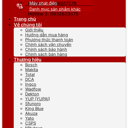
Máy phát điện
Hotline 1: 0866617579
Danh mục sản phẩm khác
Hotline 2: 0932623575
Trang chủ
Về chúng tôi
Giới thiệu
Hướng dẫn mua hàng
Phương thức thanh toán
Chính sách vận chuyển
Chính sách bảo hành
Chính sách bán hàng
Thương hiệu
Bosch
Makita
Total
DCA
Ingco
Wadfow
Dekton
YUP (YUPAI)
Sfunpro
King Blue
Akuza
Yato
CSPS
Mitutoyo