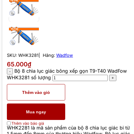
SKU:
WHK3281
Hãng:
Wadfow
65.000₫
Bộ 8 chìa lục giác bông xếp gọn T9-T40 WadFow
WHK3281 số lượng
Thêm vào giỏ
Mua ngay
Thêm vào báo giá
WHK2281 là mã sản phẩm của bộ 8 chìa lục giác bi từ
1.5mm đến 8mm của thương hiệu Wadfow. Bộ lục giác