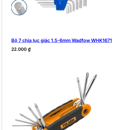
Bộ 7 chìa lục giác 1.5-6mm Wadfow WHK1671
22.000
₫