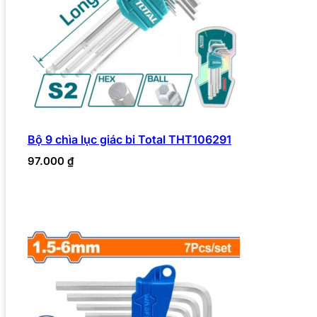
Bộ 9 chìa lục giác bi Total THT106291
97.000
₫