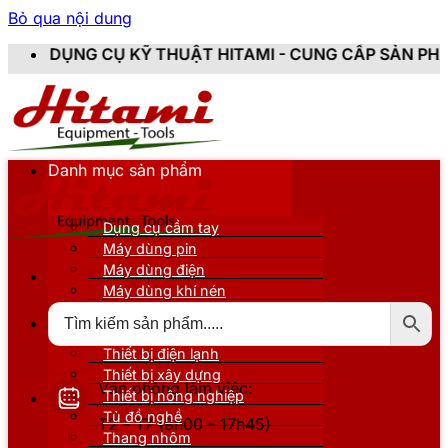
Bỏ qua nội dung
 KỸ THUẬT HITAMI - CUNG CẤP SẢN PHẨM CHÍNH HÃNG
Danh mục sản phẩm
Dụng cụ cầm tay
Máy dùng pin
Máy dùng điện
Máy dùng khí nén
Thiết bị đo kiểm
Thiết bị nâng đỡ
Thiết bị điện lạnh
Thiết bị xây dựng
Văn phòng làm việc:
Thiết bị nông nghiệp
Tủ đồ nghề
T2 - T7 (8h00 - 17h45)
Thang nhôm