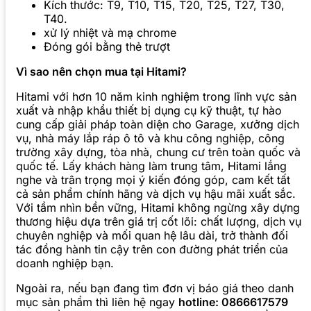
Kích thước: T9, T10, T15, T20, T25, T27, T30,
T40.
xử lý nhiệt và mạ chrome
Đóng gói bằng thẻ trượt
Vì sao nên chọn mua tại Hitami?
Hitami với hơn 10 năm kinh nghiệm trong lĩnh vực sản
xuất và nhập khẩu thiết bị dụng cụ kỹ thuật, tự hào
cung cấp giải pháp toàn diện cho Garage, xưởng dịch
vụ, nhà máy lắp ráp ô tô và khu công nghiệp, công
trường xây dựng, tòa nhà, chung cư trên toàn quốc và
quốc tế. Lấy khách hàng làm trung tâm, Hitami lắng
nghe và trân trọng mọi ý kiến đóng góp, cam kết tất
cả sản phẩm chính hãng và dịch vụ hậu mãi xuất sắc.
Với tầm nhìn bền vững, Hitami không ngừng xây dựng
thương hiệu dựa trên giá trị cốt lõi: chất lượng, dịch vụ
chuyên nghiệp và mối quan hệ lâu dài, trở thành đối
tác đồng hành tin cậy trên con đường phát triển của
doanh nghiệp bạn.
Ngoài ra, nếu bạn đang tìm đơn vị báo giá theo danh
mục sản phẩm thì liên hệ ngay
hotline: 0866617579