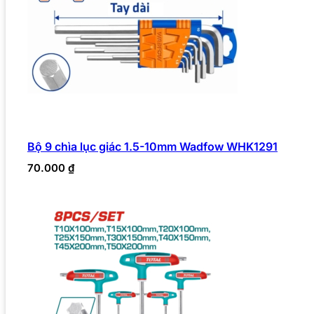
Bộ 9 chìa lục giác 1.5-10mm Wadfow WHK1291
70.000
₫