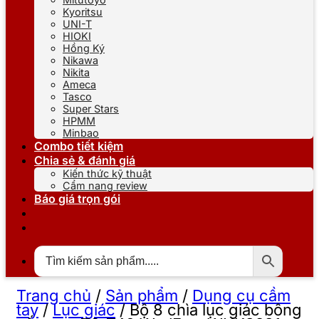
Kyoritsu
UNI-T
HIOKI
Hồng Ký
Nikawa
Nikita
Ameca
Tasco
Super Stars
HPMM
Minbao
Combo tiết kiệm
Chia sẻ & đánh giá
Kiến thức kỹ thuật
Cẩm nang review
Báo giá trọn gói
Trang chủ
/
Sản phẩm
/
Dụng cụ cầm
tay
/
Lục giác
/
Bộ 8 chìa lục giác bông