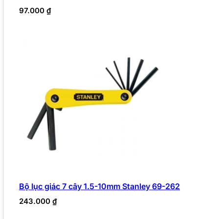
97.000
₫
Bộ lục giác 7 cây 1.5-10mm Stanley 69-262
243.000
₫