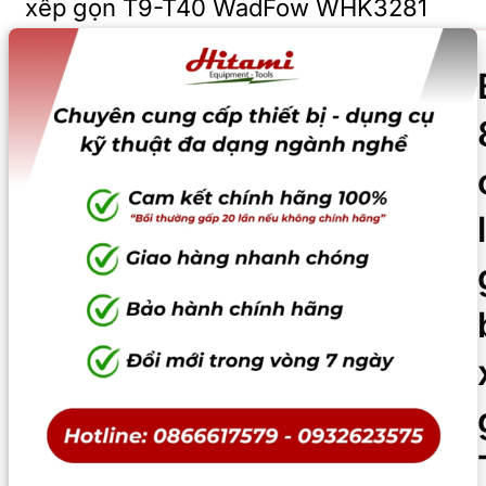
xếp gọn T9-T40 WadFow WHK3281