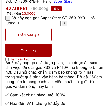
SKU:
CT-360-RYB-H
Hãng:
Super Stars
427.000₫
450.000₫
-5%
(Tiết kiệm
23.000₫
)
Bộ dây nạp gas Super Stars CT-360-RYB-H số
lượng
Thêm vào giỏ
Mua ngay
Thêm vào báo giá
Bộ 3 dây nạp ga chất lượng cao, chịu được áp suất
làm việc lớn của gas R32 và R410A mà không lo bị rạn
nứt. Đầu nối chắc chắn, đảm bảo không rò rỉ gas
trong suốt quá trình vận hành hệ thống. Độ dài 150cm
cung cấp khoảng cách làm việc thoải mái giữa bình
gas và dàn nóng máy lạnh.
✅ Cam kết chính hãng, mới 100%
✅ Hóa đơn VAT, chứng từ đầy đủ