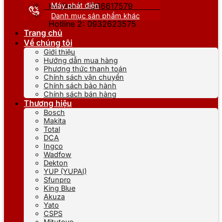
Máy phát điện
Hotline 1: 0866617579
Danh mục sản phẩm khác
Hotline 2: 0932623575
Trang chủ
Về chúng tôi
Giới thiệu
Hướng dẫn mua hàng
Phương thức thanh toán
Chính sách vận chuyển
Chính sách bảo hành
Chính sách bán hàng
Thương hiệu
Bosch
Makita
Total
DCA
Ingco
Wadfow
Dekton
YUP (YUPAI)
Sfunpro
King Blue
Akuza
Yato
CSPS
Mitutoyo