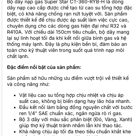
Bộ dây nạp gas Super Star CT-360-RYB-H là dòng
dây nạp cao cấp được chế tạo từ cao su tổng hợp đặc
biệt, có khả năng chống rạn nứt tuyệt vời. Sản phẩm
được thiết kế để chịu được áp suất làm việc cực cao,
chuyên dụng cho các dòng gas hiện đại như R32 và
R410A. Với chiều dài 150cm tiêu chuẩn, bộ dây mang
lại sự linh hoạt tối đa khi kết nối giữa bình gas và hệ
thống máy lạnh. Đây là phụ kiện bền bỉ, đảm bảo an
toàn cho kỹ thuật viên trong suốt quá trình nạp môi
chất lạnh.
Đặc điểm nổi bật của sản phẩm:
Sản phẩm sở hữu những ưu điểm vượt trội về thiết kế
và công năng như:
Vật liệu cao su tổng hợp chịu nhiệt và chịu áp
suất cao, không bị biến dạng hay lão hóa nhanh.
Đầu kết nối làm bằng đồng nguyên chất với bước
ren 1/4″ SAE chuẩn xác, ngăn ngừa rò rỉ gas.
Bộ 3 dây với màu sắc phân biệt (Đỏ, Vàng, Xanh)
giúp thợ kỹ thuật tránh nhầm lẫn khi thao tác.
Khả năng chịu áp tối đa theo tiêu chuẩn khắt khe