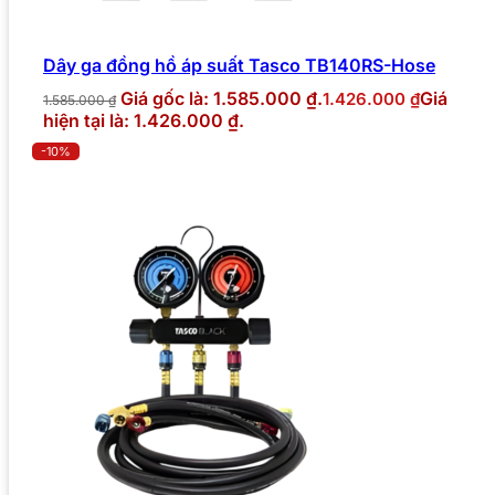
Dây ga đồng hồ áp suất Tasco TB140RS-Hose
Giá gốc là: 1.585.000 ₫.
Giá
1.426.000
₫
1.585.000
₫
hiện tại là: 1.426.000 ₫.
-10%