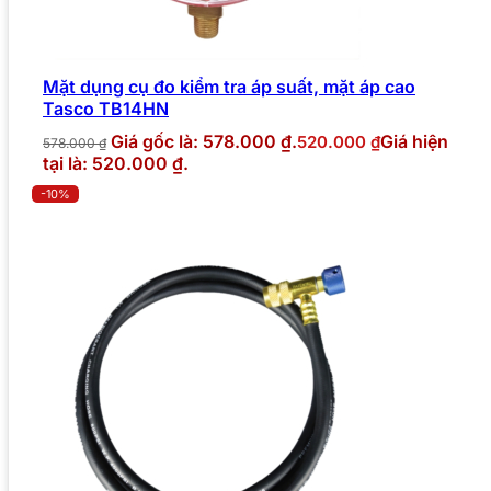
Mặt dụng cụ đo kiểm tra áp suất, mặt áp cao
Tasco TB14HN
Giá gốc là: 578.000 ₫.
Giá hiện
520.000
₫
578.000
₫
tại là: 520.000 ₫.
-10%