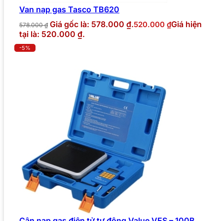
Van nạp gas Tasco TB620
Giá gốc là: 578.000 ₫.
Giá hiện
520.000
₫
578.000
₫
tại là: 520.000 ₫.
-5%
Cân nạp gas điện tử tự động Value VES – 100B