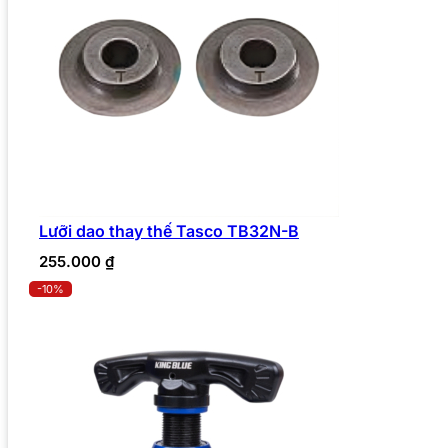
Lưỡi dao thay thế Tasco TB32N-B
255.000
₫
-10%