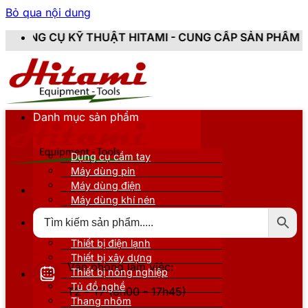
Bỏ qua nội dung
 THUẬT HITAMI - CUNG CẤP SẢN PHẨM CHÍNH HÃNG, M
Danh mục sản phẩm
Dụng cụ cầm tay
Máy dùng pin
Máy dùng điện
Máy dùng khí nén
Thiết bị đo kiểm
Thiết bị nâng đỡ
Thiết bị điện lạnh
Thiết bị xây dựng
Văn phòng làm việc:
Thiết bị nông nghiệp
Tủ đồ nghề
T2 - T7 (8h00 - 17h45)
Thang nhôm