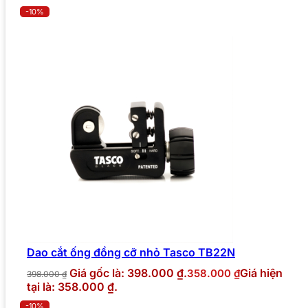
-10%
Dao cắt ống đồng cỡ nhỏ Tasco TB22N
Giá gốc là: 398.000 ₫.
Giá hiện
358.000
₫
398.000
₫
tại là: 358.000 ₫.
-10%