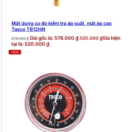
Mặt dụng cụ đo kiểm tra áp suất, mặt áp cao
Tasco TB12HN
Giá gốc là: 578.000 ₫.
Giá hiện
520.000
₫
578.000
₫
tại là: 520.000 ₫.
-10%