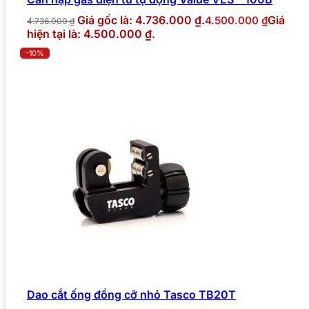
Giá gốc là: 4.736.000 ₫.
Giá
4.500.000
₫
4.736.000
₫
hiện tại là: 4.500.000 ₫.
-10%
Dao cắt ống đồng cỡ nhỏ Tasco TB20T