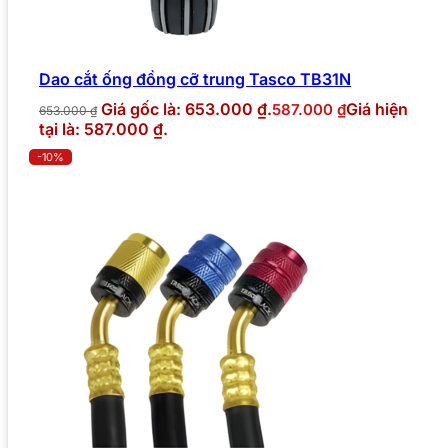
Dao cắt ống đồng cỡ trung Tasco TB31N
Giá gốc là: 653.000 ₫.
Giá hiện
587.000
₫
653.000
₫
tại là: 587.000 ₫.
-10%