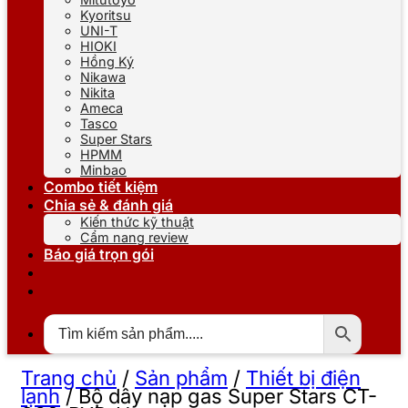
Kyoritsu
UNI-T
HIOKI
Hồng Ký
Nikawa
Nikita
Ameca
Tasco
Super Stars
HPMM
Minbao
Combo tiết kiệm
Chia sẻ & đánh giá
Kiến thức kỹ thuật
Cẩm nang review
Báo giá trọn gói
Trang chủ
/
Sản phẩm
/
Thiết bị điện
lạnh
/
Bộ dây nạp gas Super Stars CT-