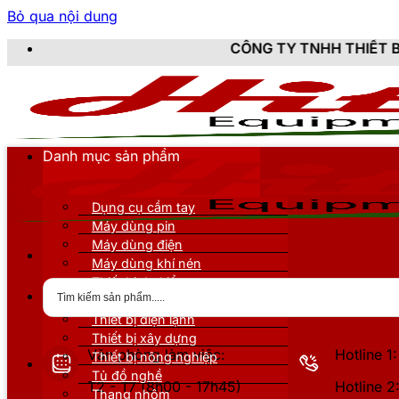
Bỏ qua nội dung
CÔNG TY TNHH THIẾT BỊ DỤNG CỤ KỸ 
Danh mục sản phẩm
Dụng cụ cầm tay
Máy dùng pin
Máy dùng điện
Máy dùng khí nén
Thiết bị đo kiểm
Thiết bị nâng đỡ
Thiết bị điện lạnh
Thiết bị xây dựng
Văn phòng làm việc:
Hotline 
Thiết bị nông nghiệp
Tủ đồ nghề
T2 - T7 (8h00 - 17h45)
Hotline 
Thang nhôm