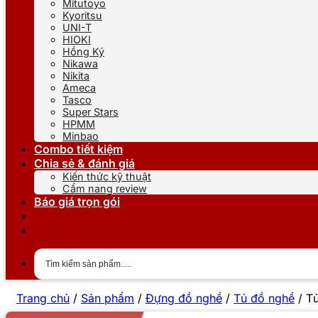
Mitutoyo
Kyoritsu
UNI-T
HIOKI
Hồng Ký
Nikawa
Nikita
Ameca
Tasco
Super Stars
HPMM
Minbao
Combo tiết kiệm
Chia sẻ & đánh giá
Kiến thức kỹ thuật
Cẩm nang review
Báo giá trọn gói
Trang chủ
/
Sản phẩm
/
Đựng đồ nghề
/
Tủ đồ nghề
/
Tủ