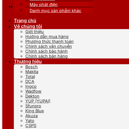
Máy phát điện
Danh mục sản phẩm khác
Trang chủ
Về chúng tôi
Giới thiệu
Hướng dẫn mua hàng
Phương thức thanh toán
Chính sách vận chuyển
Chính sách bảo hành
Chính sách bán hàng
Thương hiệu
Bosch
Makita
Total
DCA
Ingco
Wadfow
Dekton
YUP (YUPAI)
Sfunpro
King Blue
Akuza
Yato
CSPS