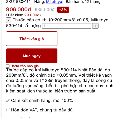
SKU:
530-114
Hãng:
Mitutoyo
Bảo hành: 12 tháng
906.000₫
935.000₫
-3%
(Tiết kiệm
29.000₫
)
Thước cặp cơ khí (0-200mm/8''x0.05) Mitutoyo
530-114 số lượng
Thêm vào giỏ
Mua ngay
Thêm vào báo giá
Thước cặp cơ khí Mitutoyo 530-114 Nhật Bản dải đo
200mm/8”, độ chính xác ±0.05mm. Với thiết kế vạch
chia 0.05mm và 1/128in truyền thống, đây là công cụ
đo lường vạn năng, bền bỉ, phù hợp cho các quy trình
kiểm soát kích thước tại hiện trường sản xuất.
✅ Cam kết chính hãng, mới 100%
✅ Hóa đơn VAT, chứng từ đầy đủ