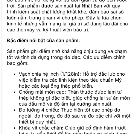
trội. Sản phẩm được sản xuất tại Nhật Bản với quy
trình kiểm soát chất lượng khắt khe, đảm bảo sai số
luôn nằm trong phạm vi cho phép. Đây là lựa chọn
kinh tế nhưng vẫn mang lại giá trị sử dụng lâu dài cho
các thợ máy và kỹ thuật viên bảo trì.
Đặc điểm nổi bật của sản phẩm:
Sản phẩm ghi điểm nhờ khả năng chịu đựng va chạm
tốt và tính đa dụng trong đo đạc. Các ưu điểm chính
bao gồm:
Vạch chia hệ inch (1/128in): Hỗ trợ đắc lực cho
việc kiểm tra các linh kiện theo tiêu chuẩn Mỹ
hoặc các loại ống thép phổ biến.
Chống mài mòn cao: Thân thước được làm từ
thép không gỉ đặc biệt, giúp chống lại sự ăn mòn
của dầu mỡ và độ ẩm tại xưởng sản xuất.
Đo lường 4 chiều: Thực hiện tốt các phép đo
ngoài, đo trong, đo độ sâu và đo bậc chỉ với một
thiết bị duy nhất.
Khóa vít chắc chắn: Giúp giữ cố định hàm trượt
tại vị trí cần thiết để lấy mẫu hoặc so sánh dung