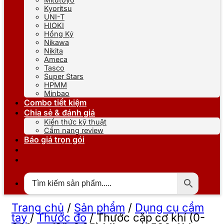
Kyoritsu
UNI-T
HIOKI
Hồng Ký
Nikawa
Nikita
Ameca
Tasco
Super Stars
HPMM
Minbao
Combo tiết kiệm
Chia sẻ & đánh giá
Kiến thức kỹ thuật
Cẩm nang review
Báo giá trọn gói
Trang chủ
/
Sản phẩm
/
Dụng cụ cầm
tay
/
Thước đo
/
Thước cặp cơ khí (0-