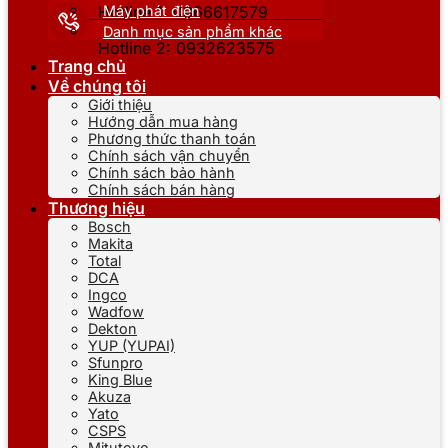
Máy phát điện
Hotline 1: 0866617579
Danh mục sản phẩm khác
Hotline 2: 0932623575
Trang chủ
Về chúng tôi
Giới thiệu
Hướng dẫn mua hàng
Phương thức thanh toán
Chính sách vận chuyển
Chính sách bảo hành
Chính sách bán hàng
Thương hiệu
Bosch
Makita
Total
DCA
Ingco
Wadfow
Dekton
YUP (YUPAI)
Sfunpro
King Blue
Akuza
Yato
CSPS
Mitutoyo