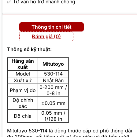
✅ Tư vấn hỗ trợ nhanh chóng
Thông tin chi tiết
Đánh giá (0)
Thông số kỹ thuật:
Hãng sản
Mitutoyo
xuất
Model
530-114
Xuất xứ
Nhật Bản
0-200 mm /
Phạm vị đo
0-8 in
Độ chính
±0.05 mm
xác
0.05 mm /
Độ chia
1/128 in
Mitutoyo 530-114 là dòng thước cặp cơ phổ thông dải
đo 200mm, nổi tiếng với sự đơn giản và độ bền vượt