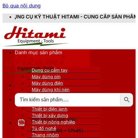
Bỏ qua nội dung
Ỹ THUẬT HITAMI - CUNG CẤP SẢN PHẨM CHÍNH HÃNG, 
Danh mục sản phẩm
Dụng cụ cầm tay
Máy dùng pin
Máy dùng điện
Máy dùng khí nén
Thiết bị đo kiểm
Thiết bị nâng đỡ
Thiết bị điện lạnh
Thiết bị xây dựng
Văn phòng làm việc:
Thiết bị nông nghiệp
Tủ đồ nghề
T2 - T7 (8h00 - 17h45)
Thang nhôm