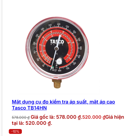
Mặt dụng cụ đo kiểm tra áp suất, mặt áp cao
Tasco TB14HN
Giá gốc là: 578.000 ₫.
Giá hiện
520.000
₫
578.000
₫
tại là: 520.000 ₫.
-10%