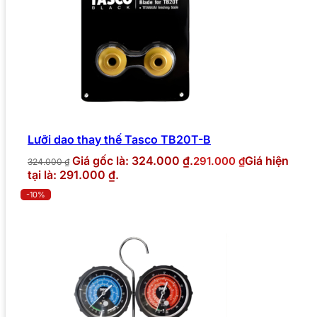
Lưỡi dao thay thế Tasco TB20T-B
Giá gốc là: 324.000 ₫.
Giá hiện
291.000
₫
324.000
₫
tại là: 291.000 ₫.
-10%