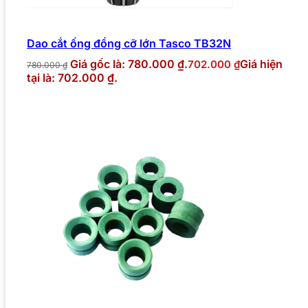
Dao cắt ống đồng cỡ lớn Tasco TB32N
Giá gốc là: 780.000 ₫.
Giá hiện
702.000
₫
780.000
₫
tại là: 702.000 ₫.