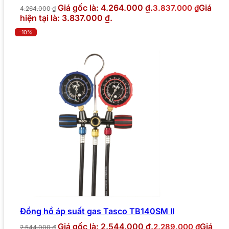
Giá gốc là: 4.264.000 ₫.
Giá
3.837.000
₫
4.264.000
₫
hiện tại là: 3.837.000 ₫.
-10%
Đồng hồ áp suất gas Tasco TB140SM II
Giá gốc là: 2.544.000 ₫.
Giá
2.289.000
₫
2.544.000
₫