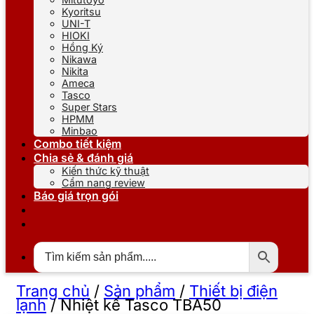
Kyoritsu
UNI-T
HIOKI
Hồng Ký
Nikawa
Nikita
Ameca
Tasco
Super Stars
HPMM
Minbao
Combo tiết kiệm
Chia sẻ & đánh giá
Kiến thức kỹ thuật
Cẩm nang review
Báo giá trọn gói
Trang chủ
/
Sản phẩm
/
Thiết bị điện
lạnh
/
Nhiệt kế Tasco TBA50