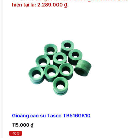
hiện tại là: 2.289.000 ₫.
Gioăng cao su Tasco TB516GK10
115.000
₫
-10%