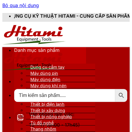
Bỏ qua nội dung
Ỹ THUẬT HITAMI - CUNG CẤP SẢN PHẨM CHÍNH HÃNG, 
Danh mục sản phẩm
Dụng cụ cầm tay
Máy dùng pin
Máy dùng điện
Máy dùng khí nén
Thiết bị đo kiểm
Thiết bị nâng đỡ
Thiết bị điện lạnh
Thiết bị xây dựng
Văn phòng làm việc:
Thiết bị nông nghiệp
Tủ đồ nghề
T2 - T7 (8h00 - 17h45)
Thang nhôm