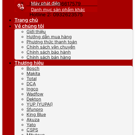
Máy phát điện
Hotline 1: 0866617579
Danh mục sản phẩm khác
Hotline 2: 0932623575
Trang chủ
Về chúng tôi
Giới thiệu
Hướng dẫn mua hàng
Phương thức thanh toán
Chính sách vận chuyển
Chính sách bảo hành
Chính sách bán hàng
Thương hiệu
Bosch
Makita
Total
DCA
Ingco
Wadfow
Dekton
YUP (YUPAI)
Sfunpro
King Blue
Akuza
Yato
CSPS
Mitutoyo