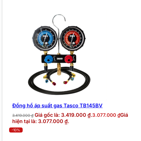
Đồng hồ áp suất gas Tasco TB145BV
Giá gốc là: 3.419.000 ₫.
Giá
3.077.000
₫
3.419.000
₫
hiện tại là: 3.077.000 ₫.
-10%