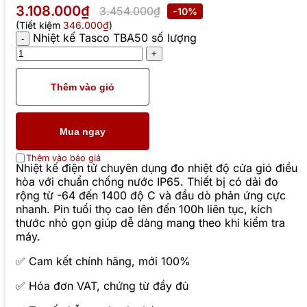
3.108.000₫
3.454.000₫
-10%
(Tiết kiệm
346.000₫
)
Nhiệt kế Tasco TBA50 số lượng
Thêm vào giỏ
Mua ngay
Thêm vào báo giá
Nhiệt kế điện tử chuyên dụng đo nhiệt độ cửa gió điều
hòa với chuẩn chống nước IP65. Thiết bị có dải đo
rộng từ -64 đến 1400 độ C và đầu dò phản ứng cực
nhanh. Pin tuổi thọ cao lên đến 100h liên tục, kích
thước nhỏ gọn giúp dễ dàng mang theo khi kiểm tra
máy.
✅ Cam kết chính hãng, mới 100%
✅ Hóa đơn VAT, chứng từ đầy đủ