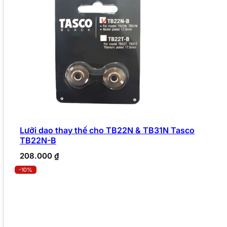
Lưỡi dao thay thế cho TB22N & TB31N Tasco
TB22N-B
208.000
₫
-10%