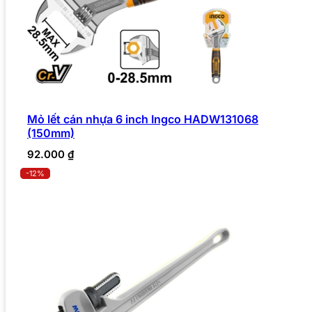
Mỏ lết cán nhựa 6 inch Ingco HADW131068
(150mm)
92.000
₫
-12%