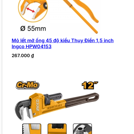
Mỏ lết mở ống 45 độ kiểu Thụy Điển 1,5 inch
Ingco HPW04153
267.000
₫