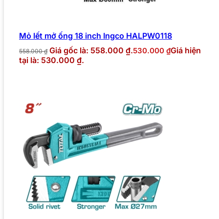
Mỏ lết mở ống 18 inch Ingco HALPW0118
Giá gốc là: 558.000 ₫.
Giá hiện
530.000
₫
558.000
₫
tại là: 530.000 ₫.