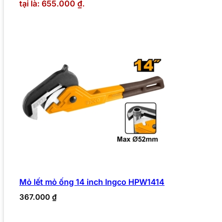
tại là: 655.000 ₫.
Mỏ lết mỏ ống 14 inch Ingco HPW1414
367.000
₫