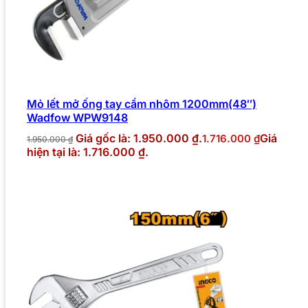
Mỏ lết mở ống tay cầm nhôm 1200mm(48″)
Wadfow WPW9148
Giá gốc là: 1.950.000 ₫.
Giá
1.716.000
₫
1.950.000
₫
hiện tại là: 1.716.000 ₫.