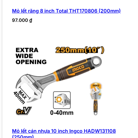
Mỏ lết răng 8 inch Total THT170806 (200mm)
97.000
₫
Mỏ lết cán nhựa 10 inch Ingco HADW131108
(250mm)