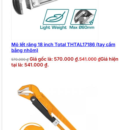
Mỏ lết răng 18 inch Total THTAL17186 (tay cầm
bằng nhôm)
Giá gốc là: 570.000 ₫.
Giá hiện
541.000
₫
570.000
₫
tại là: 541.000 ₫.