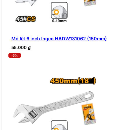
Mỏ lết 6 inch Ingco HADW131062 (150mm)
55.000
₫
-5%