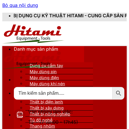
Bỏ qua nội dung
CỤ KỸ THUẬT HITAMI - CUNG CẤP SẢN PHẨM CHÍNH HÃN
Danh mục sản phẩm
Dụng cụ cầm tay
Máy dùng pin
Máy dùng điện
Máy dùng khí nén
Thiết bị đo kiểm
Thiết bị nâng đỡ
Thiết bị điện lạnh
Thiết bị xây dựng
Văn phòng làm việc:
Thiết bị nông nghiệp
Tủ đồ nghề
T2 - T7 (8h00 - 17h45)
Thang nhôm