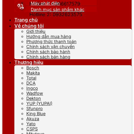
Máy phát điện
Hotline 1: 0866617579
Danh mục sản phẩm khác
Hotline 2: 0932623575
Trang chủ
Về chúng tôi
Giới thiệu
Hướng dẫn mua hàng
Phương thức thanh toán
Chính sách vận chuyển
Chính sách bảo hành
Chính sách bán hàng
Thương hiệu
Bosch
Makita
Total
DCA
Ingco
Wadfow
Dekton
YUP (YUPAI)
Sfunpro
King Blue
Akuza
Yato
CSPS
Mitutoyo