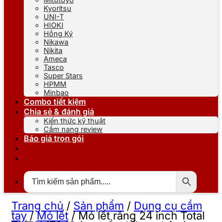
Kyoritsu
UNI-T
HIOKI
Hồng Ký
Nikawa
Nikita
Ameca
Tasco
Super Stars
HPMM
Minbao
Combo tiết kiệm
Chia sẻ & đánh giá
Kiến thức kỹ thuật
Cẩm nang review
Báo giá trọn gói
Trang chủ
/
Sản phẩm
/
Dụng cụ cầm
tay
/
Mỏ lết
/
Mỏ lết răng 24 inch Total