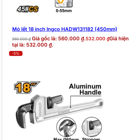
Mỏ lết 18 inch Ingco HADW131182 (450mm)
Giá gốc là: 560.000 ₫.
Giá hiện
532.000
₫
560.000
₫
tại là: 532.000 ₫.
-5%