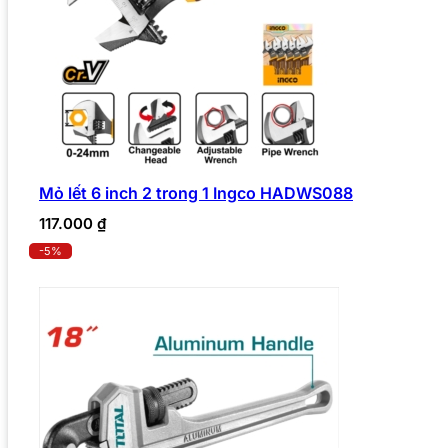
Mỏ lết 6 inch 2 trong 1 Ingco HADWS088
117.000
₫
-5%