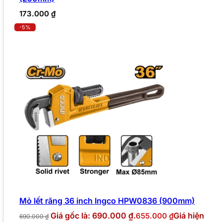
173.000
₫
-5%
Mỏ lết răng 36 inch Ingco HPW0836 (900mm)
Giá gốc là: 690.000 ₫.
Giá hiện
655.000
₫
690.000
₫