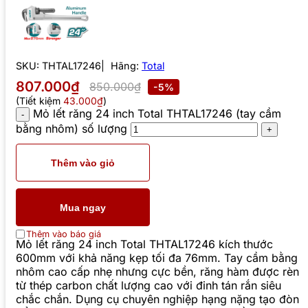
SKU:
THTAL17246
Hãng:
Total
807.000₫
850.000₫
-5%
(Tiết kiệm
43.000₫
)
Mỏ lết răng 24 inch Total THTAL17246 (tay cầm
bằng nhôm) số lượng
Thêm vào giỏ
Mua ngay
Thêm vào báo giá
Mỏ lết răng 24 inch Total THTAL17246 kích thước
600mm với khả năng kẹp tối đa 76mm. Tay cầm bằng
nhôm cao cấp nhẹ nhưng cực bền, răng hàm được rèn
từ thép carbon chất lượng cao với đinh tán rắn siêu
chắc chắn. Dụng cụ chuyên nghiệp hạng nặng tạo đòn