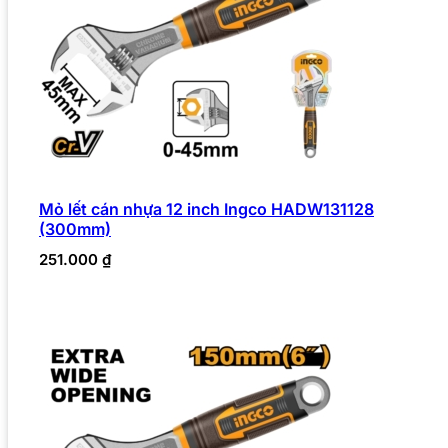
Mỏ lết cán nhựa 12 inch Ingco HADW131128
(300mm)
251.000
₫