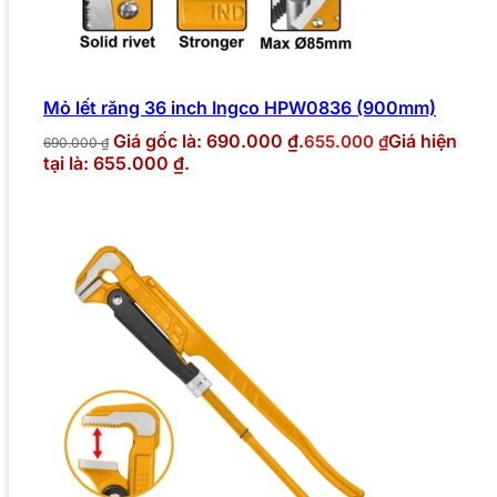
Mỏ lết răng 36 inch Ingco HPW0836 (900mm)
Giá gốc là: 690.000 ₫.
Giá hiện
655.000
₫
690.000
₫
tại là: 655.000 ₫.