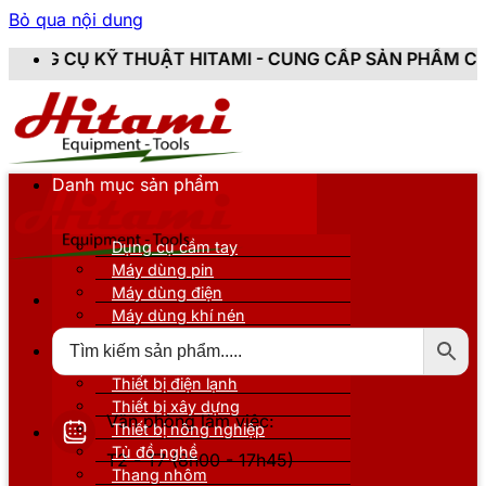
Bỏ qua nội dung
HUẬT HITAMI - CUNG CẤP SẢN PHẨM CHÍNH HÃNG, MỚI
Danh mục sản phẩm
Dụng cụ cầm tay
Máy dùng pin
Máy dùng điện
Máy dùng khí nén
Thiết bị đo kiểm
Thiết bị nâng đỡ
Thiết bị điện lạnh
Thiết bị xây dựng
Văn phòng làm việc:
Thiết bị nông nghiệp
Tủ đồ nghề
T2 - T7 (8h00 - 17h45)
Thang nhôm