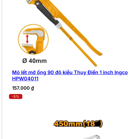
Mỏ lết mở ống 90 độ kiểu Thụy Điển 1 inch Ingco
HPW04011
157.000
₫
-5%