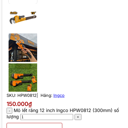
SKU:
HPW0812
Hãng:
Ingco
150.000₫
Mỏ lết răng 12 inch Ingco HPW0812 (300mm) số
lượng