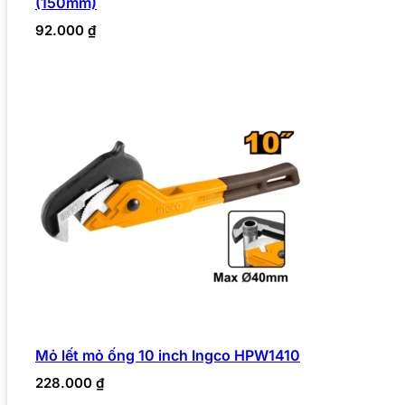
(150mm)
92.000
₫
Mỏ lết mỏ ống 10 inch Ingco HPW1410
228.000
₫