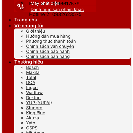
Máy phát điện
Hotline 1: 0866617579
Danh mục sản phẩm khác
Hotline 2: 0932623575
Trang chủ
Về chúng tôi
Giới thiệu
Hướng dẫn mua hàng
Phương thức thanh toán
Chính sách vận chuyển
Chính sách bảo hành
Chính sách bán hàng
Thương hiệu
Bosch
Makita
Total
DCA
Ingco
Wadfow
Dekton
YUP (YUPAI)
Sfunpro
King Blue
Akuza
Yato
CSPS
Mitutoyo