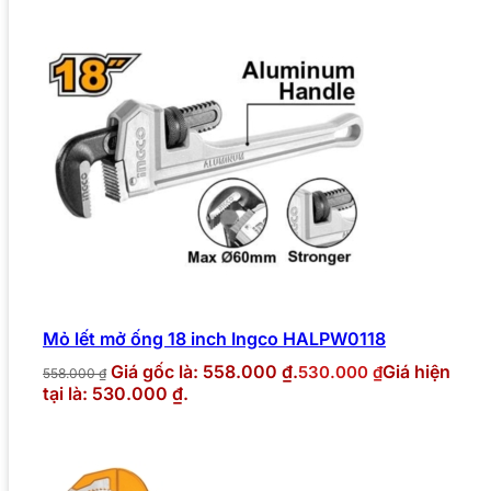
Mỏ lết mở ống 18 inch Ingco HALPW0118
Giá gốc là: 558.000 ₫.
Giá hiện
530.000
₫
558.000
₫
tại là: 530.000 ₫.