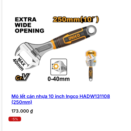
Mỏ lết cán nhựa 10 inch Ingco HADW131108
(250mm)
173.000
₫
-5%