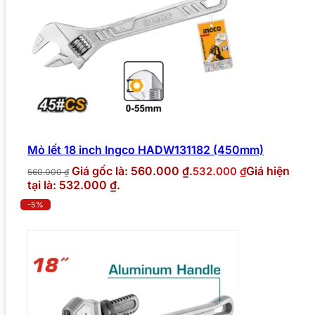
Mỏ lết 18 inch Ingco HADW131182 (450mm)
Giá gốc là: 560.000 ₫.
Giá hiện
532.000
₫
560.000
₫
tại là: 532.000 ₫.
-5%