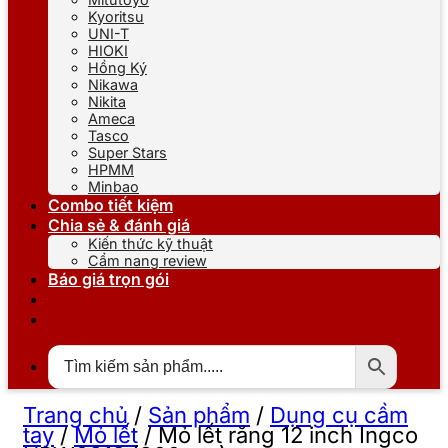
Kyoritsu
UNI-T
HIOKI
Hồng Ký
Nikawa
Nikita
Ameca
Tasco
Super Stars
HPMM
Minbao
Combo tiết kiệm
Chia sẻ & đánh giá
Kiến thức kỹ thuật
Cẩm nang review
Báo giá trọn gói
Trang chủ
/
Sản phẩm
/
Dụng cụ cầm
tay
/
Mỏ lết
/
Mỏ lết răng 12 inch Ingco