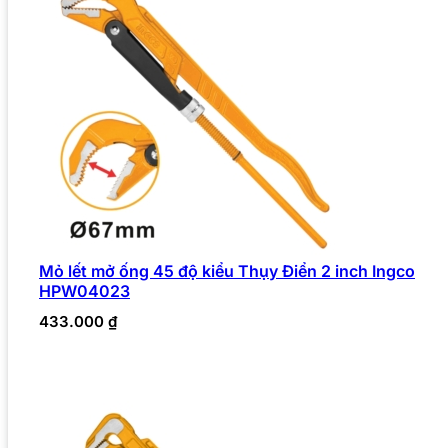
Mỏ lết mở ống 45 độ kiểu Thụy Điển 2 inch Ingco
HPW04023
433.000
₫