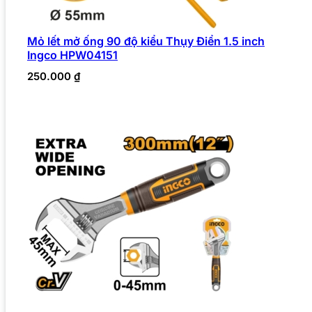
Mỏ lết mở ống 90 độ kiểu Thụy Điển 1.5 inch
Ingco HPW04151
250.000
₫