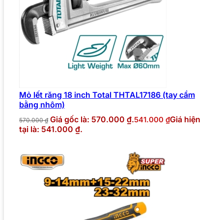
Mỏ lết răng 18 inch Total THTAL17186 (tay cầm
bằng nhôm)
Giá gốc là: 570.000 ₫.
Giá hiện
541.000
₫
570.000
₫
tại là: 541.000 ₫.