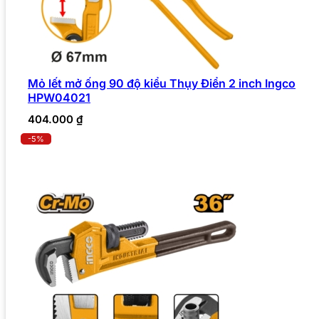
Mỏ lết mở ống 90 độ kiểu Thụy Điển 2 inch Ingco
HPW04021
404.000
₫
-5%