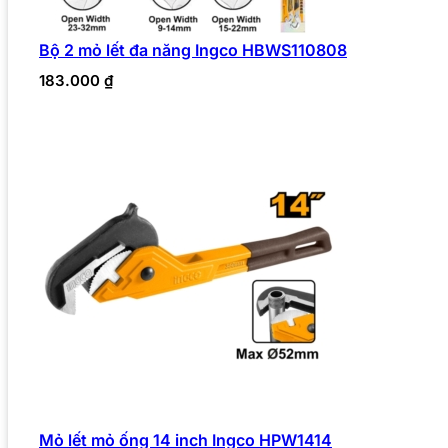
Bộ 2 mỏ lết đa năng Ingco HBWS110808
183.000
₫
Mỏ lết mỏ ống 14 inch Ingco HPW1414