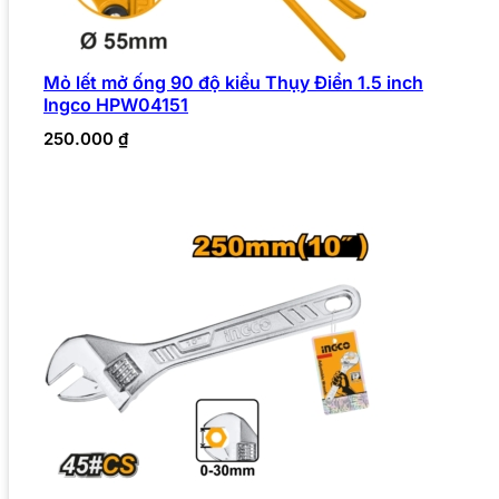
Mỏ lết mở ống 90 độ kiểu Thụy Điển 1.5 inch
Ingco HPW04151
250.000
₫