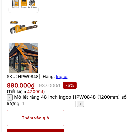
SKU:
HPW0848
Hãng:
Ingco
890.000₫
937.000₫
-5%
(Tiết kiệm
47.000₫
)
Mỏ lết răng 48 inch Ingco HPW0848 (1200mm) số
lượng
Thêm vào giỏ