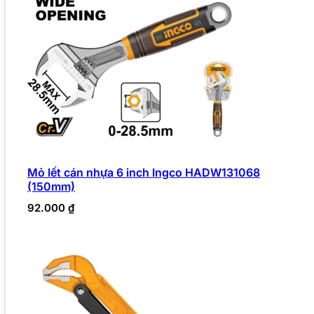
Mỏ lết cán nhựa 6 inch Ingco HADW131068
(150mm)
92.000
₫