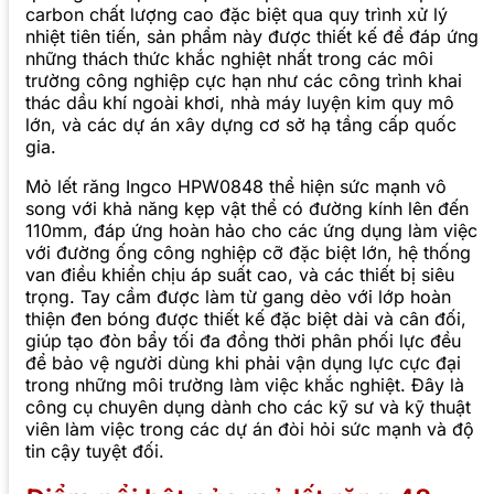
carbon chất lượng cao đặc biệt qua quy trình xử lý
nhiệt tiên tiến, sản phẩm này được thiết kế để đáp ứng
những thách thức khắc nghiệt nhất trong các môi
trường công nghiệp cực hạn như các công trình khai
thác dầu khí ngoài khơi, nhà máy luyện kim quy mô
lớn, và các dự án xây dựng cơ sở hạ tầng cấp quốc
gia.
Mỏ lết răng Ingco HPW0848 thể hiện sức mạnh vô
song với khả năng kẹp vật thể có đường kính lên đến
110mm, đáp ứng hoàn hảo cho các ứng dụng làm việc
với đường ống công nghiệp cỡ đặc biệt lớn, hệ thống
van điều khiển chịu áp suất cao, và các thiết bị siêu
trọng. Tay cầm được làm từ gang dẻo với lớp hoàn
thiện đen bóng được thiết kế đặc biệt dài và cân đối,
giúp tạo đòn bẩy tối đa đồng thời phân phối lực đều
để bảo vệ người dùng khi phải vận dụng lực cực đại
trong những môi trường làm việc khắc nghiệt. Đây là
công cụ chuyên dụng dành cho các kỹ sư và kỹ thuật
viên làm việc trong các dự án đòi hỏi sức mạnh và độ
tin cậy tuyệt đối.