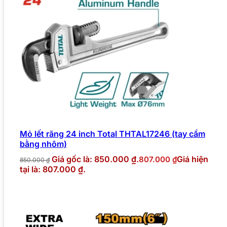
Mỏ lết răng 24 inch Total THTAL17246 (tay cầm
bằng nhôm)
Giá gốc là: 850.000 ₫.
Giá hiện
807.000
₫
850.000
₫
tại là: 807.000 ₫.