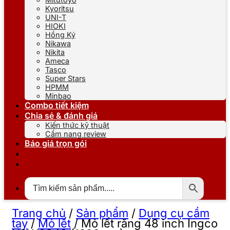
Kyoritsu
UNI-T
HIOKI
Hồng Ký
Nikawa
Nikita
Ameca
Tasco
Super Stars
HPMM
Minbao
Combo tiết kiệm
Chia sẻ & đánh giá
Kiến thức kỹ thuật
Cẩm nang review
Báo giá trọn gói
Trang chủ
/
Sản phẩm
/
Dụng cụ cầm
tay
/
Mỏ lết
/
Mỏ lết răng 48 inch Ingco