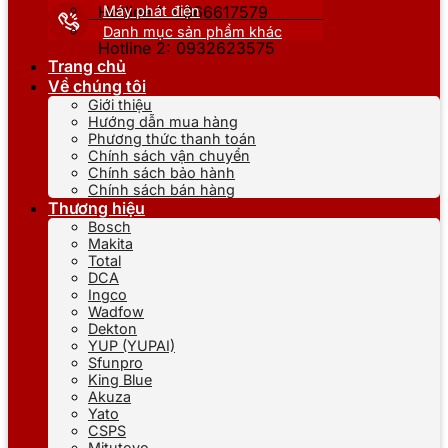
Máy phát điện
Hotline 1: 0866617579
Danh mục sản phẩm khác
Hotline 2: 0932623575
Trang chủ
Về chúng tôi
Giới thiệu
Hướng dẫn mua hàng
Phương thức thanh toán
Chính sách vận chuyển
Chính sách bảo hành
Chính sách bán hàng
Thương hiệu
Bosch
Makita
Total
DCA
Ingco
Wadfow
Dekton
YUP (YUPAI)
Sfunpro
King Blue
Akuza
Yato
CSPS
Mitutoyo