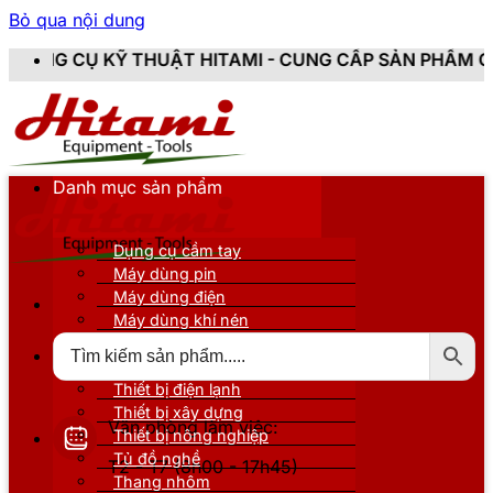
Bỏ qua nội dung
THUẬT HITAMI - CUNG CẤP SẢN PHẨM CHÍNH HÃNG, MỚ
Danh mục sản phẩm
Dụng cụ cầm tay
Máy dùng pin
Máy dùng điện
Máy dùng khí nén
Thiết bị đo kiểm
Thiết bị nâng đỡ
Thiết bị điện lạnh
Thiết bị xây dựng
Văn phòng làm việc:
Thiết bị nông nghiệp
Tủ đồ nghề
T2 - T7 (8h00 - 17h45)
Thang nhôm