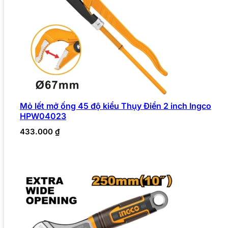
Mỏ lết mở ống 45 độ kiểu Thụy Điển 2 inch Ingco
HPW04023
433.000
₫