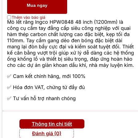
Mua ngay
Thêm vào báo giá
Mỏ lết răng Ingco HPW0848 48 inch (1200mm) là
công cụ cầm tay đẳng cấp siêu công nghiệp với quai
hàm thép carbon chất lượng cao đặc biệt, kẹp tối đa
110mm. Tay cầm gang dẻo đen bóng đặc biệt dài
mang lại đòn bẩy cực đại và kiểm soát tuyệt đối. Thiết
kế cân bằng vượt trội giúp xử lý dễ dàng các hệ thống
ống khổng lồ và thiết bị siêu trọng, đáp ứng hoàn hảo
cho các dự án giàn khoan dầu khí, nhà máy luyện kim.
✅ Cam kết chính hãng, mới 100%
✅ Hóa đơn VAT, chứng từ đầy đủ
✅ Tư vấn hỗ trợ nhanh chóng
Thông tin chi tiết
Đánh giá (0)