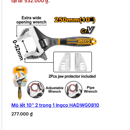
tại là: 532.000 ₫.
Mỏ lết 10″ 2 trong 1 Ingco HADWG0810
277.000
₫