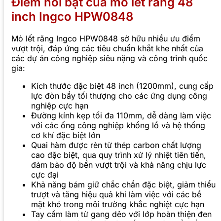
Điểm nổi bật của mỏ lết răng 48
inch Ingco HPW0848
Mỏ lết răng Ingco HPW0848 sở hữu nhiều ưu điểm
vượt trội, đáp ứng các tiêu chuẩn khắt khe nhất của
các dự án công nghiệp siêu nặng và công trình quốc
gia:
Kích thước đặc biệt 48 inch (1200mm), cung cấp
lực đòn bẩy tối thượng cho các ứng dụng công
nghiệp cực hạn
Đường kính kẹp tối đa 110mm, dễ dàng làm việc
với các ống công nghiệp khổng lồ và hệ thống
cơ khí đặc biệt lớn
Quai hàm được rèn từ thép carbon chất lượng
cao đặc biệt, qua quy trình xử lý nhiệt tiên tiến,
đảm bảo độ bền vượt trội và khả năng chịu lực
cực đại
Khả năng bám giữ chắc chắn đặc biệt, giảm thiểu
trượt và tăng hiệu quả khi làm việc với các bề
mặt khó trong môi trường khắc nghiệt cực hạn
Tay cầm làm từ gang dẻo với lớp hoàn thiện đen