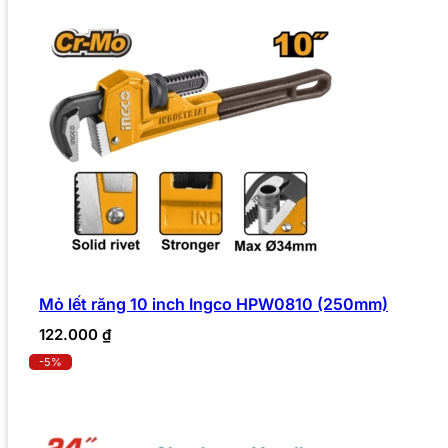
Mỏ lết răng 10 inch Ingco HPW0810 (250mm)
122.000
₫
-5%