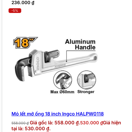
236.000
₫
-5%
Mỏ lết mở ống 18 inch Ingco HALPW0118
Giá gốc là: 558.000 ₫.
Giá hiện
530.000
₫
558.000
₫
tại là: 530.000 ₫.