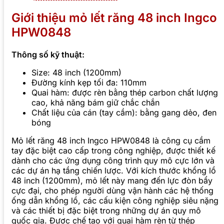
Giới thiệu mỏ lết răng 48 inch Ingco
HPW0848
Thông số kỹ thuật:
Size: 48 inch (1200mm)
Đường kính kẹp tối đa: 110mm
Quai hàm: được rèn bằng thép carbon chất lượng
cao, khả năng bám giữ chắc chắn
Chất liệu của cán (tay cầm): bằng gang dẻo, đen
bóng
Mỏ lết răng 48 inch Ingco HPW0848 là công cụ cầm
tay đặc biệt cao cấp trong công nghiệp, được thiết kế
dành cho các ứng dụng công trình quy mô cực lớn và
các dự án hạ tầng chiến lược. Với kích thước khổng lồ
48 inch (1200mm), mỏ lết này mang đến lực đòn bẩy
cực đại, cho phép người dùng vận hành các hệ thống
ống dẫn khổng lồ, các cấu kiện công nghiệp siêu nặng
và các thiết bị đặc biệt trong những dự án quy mô
quốc gia. Được chế tạo với quai hàm rèn từ thép