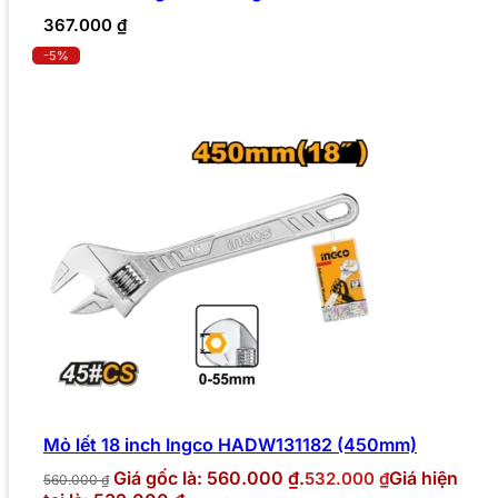
367.000
₫
-5%
Mỏ lết 18 inch Ingco HADW131182 (450mm)
Giá gốc là: 560.000 ₫.
Giá hiện
532.000
₫
560.000
₫