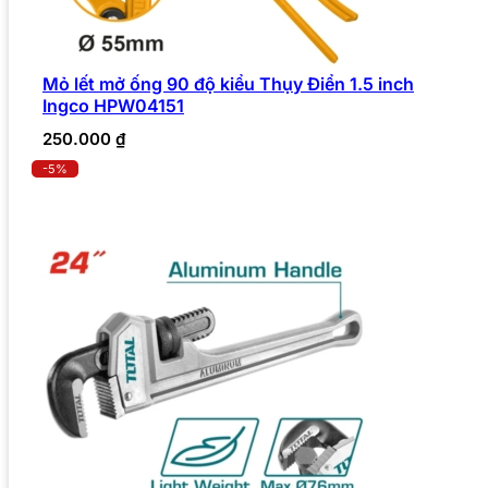
Mỏ lết mở ống 90 độ kiểu Thụy Điển 1.5 inch
Ingco HPW04151
250.000
₫
-5%