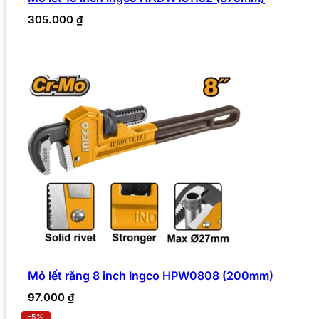
305.000
₫
Mỏ lết răng 8 inch Ingco HPW0808 (200mm)
97.000
₫
-5%