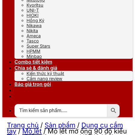
Kyoritsu
UNI-T
HIOKI
Hồng Ký
Nikawa
Nikita
Ameca
Tasco
Super Stars
HPMM
Minbao
Combo tiết kiệm
Chia sẻ & đánh giá
Kiến thức kỹ thuật
Cẩm nang review
Báo giá trọn gói
Trang chủ
/
Sản phẩm
/
Dụng cụ cầm
tay
/
Mỏ lết
/
Mỏ lết mở ống 90 độ kiểu