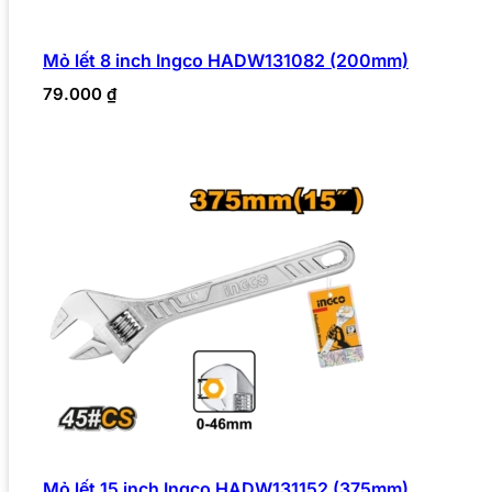
Mỏ lết 8 inch Ingco HADW131082 (200mm)
79.000
₫
Mỏ lết 15 inch Ingco HADW131152 (375mm)