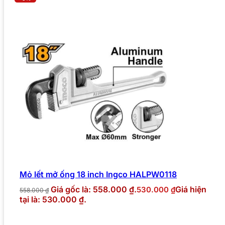
Mỏ lết mở ống 18 inch Ingco HALPW0118
Giá gốc là: 558.000 ₫.
Giá hiện
530.000
₫
558.000
₫
tại là: 530.000 ₫.