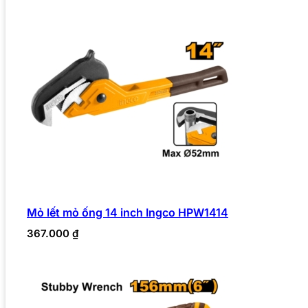
Mỏ lết mỏ ống 14 inch Ingco HPW1414
367.000
₫