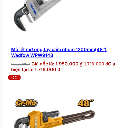
Mỏ lết mở ống tay cầm nhôm 1200mm(48″)
Wadfow WPW9148
Giá gốc là: 1.950.000 ₫.
Giá
1.716.000
₫
1.950.000
₫
hiện tại là: 1.716.000 ₫.
-5%