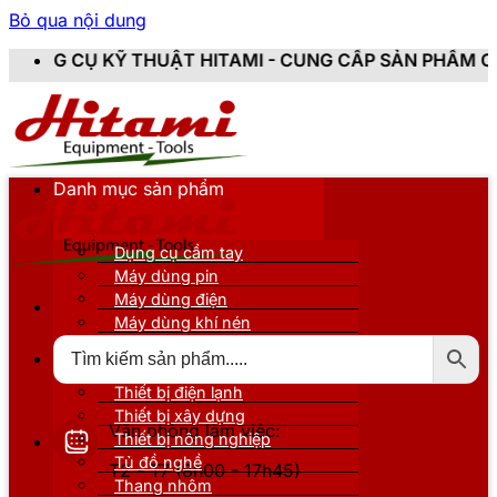
Bỏ qua nội dung
 THUẬT HITAMI - CUNG CẤP SẢN PHẨM CHÍNH HÃNG, MỚ
Danh mục sản phẩm
Dụng cụ cầm tay
Máy dùng pin
Máy dùng điện
Máy dùng khí nén
Thiết bị đo kiểm
Thiết bị nâng đỡ
Thiết bị điện lạnh
Thiết bị xây dựng
Văn phòng làm việc:
Thiết bị nông nghiệp
Tủ đồ nghề
T2 - T7 (8h00 - 17h45)
Thang nhôm