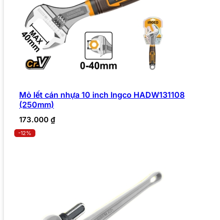
Mỏ lết cán nhựa 10 inch Ingco HADW131108
(250mm)
173.000
₫
-12%