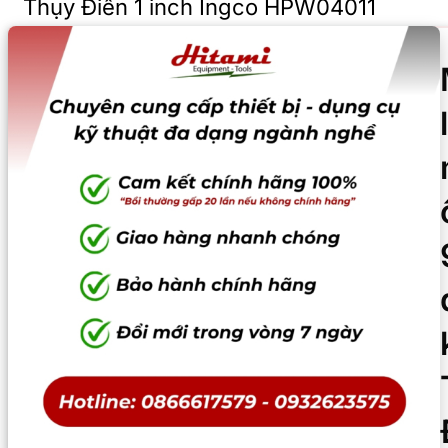
Thụy Điển 1 inch Ingco HPW04011