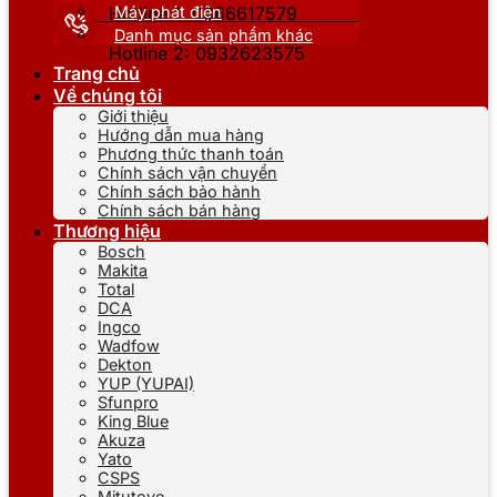
Máy phát điện
Hotline 1: 0866617579
Danh mục sản phẩm khác
Hotline 2: 0932623575
Trang chủ
Về chúng tôi
Giới thiệu
Hướng dẫn mua hàng
Phương thức thanh toán
Chính sách vận chuyển
Chính sách bảo hành
Chính sách bán hàng
Thương hiệu
Bosch
Makita
Total
DCA
Ingco
Wadfow
Dekton
YUP (YUPAI)
Sfunpro
King Blue
Akuza
Yato
CSPS
Mitutoyo