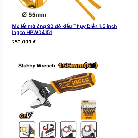
Mỏ lết mở ống 90 độ kiểu Thụy Điển 1.5 inch
Ingco HPW04151
250.000
₫