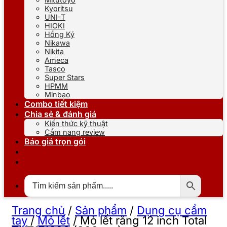
Kyoritsu
UNI-T
HIOKI
Hồng Ký
Nikawa
Nikita
Ameca
Tasco
Super Stars
HPMM
Minbao
Combo tiết kiệm
Chia sẻ & đánh giá
Kiến thức kỹ thuật
Cẩm nang review
Báo giá trọn gói
Trang chủ
/
Sản phẩm
/
Dụng cụ cầm
tay
/
Mỏ lết
/
Mỏ lết răng 12 inch Total