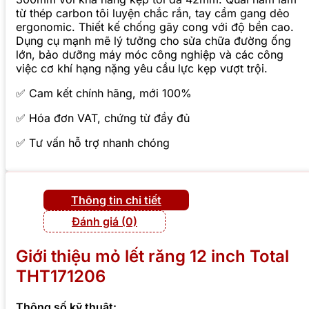
từ thép carbon tôi luyện chắc rắn, tay cầm gang dẻo
ergonomic. Thiết kế chống gãy cong với độ bền cao.
Dụng cụ mạnh mẽ lý tưởng cho sửa chữa đường ống
lớn, bảo dưỡng máy móc công nghiệp và các công
việc cơ khí hạng nặng yêu cầu lực kẹp vượt trội.
✅ Cam kết chính hãng, mới 100%
✅ Hóa đơn VAT, chứng từ đầy đủ
✅ Tư vấn hỗ trợ nhanh chóng
Thông tin chi tiết
Đánh giá (0)
Giới thiệu mỏ lết răng 12 inch Total
THT171206
Thông số kỹ thuật: