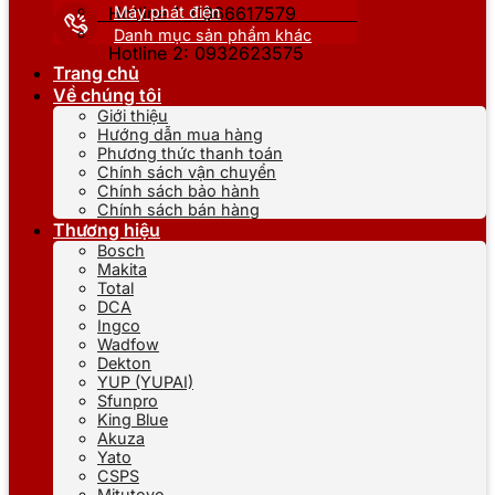
Máy phát điện
Hotline 1: 0866617579
Danh mục sản phẩm khác
Hotline 2: 0932623575
Trang chủ
Về chúng tôi
Giới thiệu
Hướng dẫn mua hàng
Phương thức thanh toán
Chính sách vận chuyển
Chính sách bảo hành
Chính sách bán hàng
Thương hiệu
Bosch
Makita
Total
DCA
Ingco
Wadfow
Dekton
YUP (YUPAI)
Sfunpro
King Blue
Akuza
Yato
CSPS
Mitutoyo