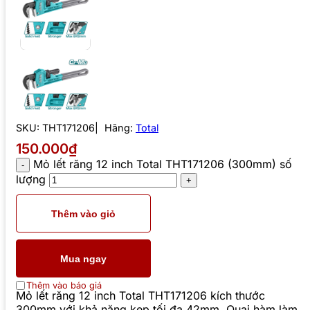
SKU:
THT171206
Hãng:
Total
150.000₫
Mỏ lết răng 12 inch Total THT171206 (300mm) số
lượng
Thêm vào giỏ
Mua ngay
Thêm vào báo giá
Mỏ lết răng 12 inch Total THT171206 kích thước
300mm với khả năng kẹp tối đa 42mm. Quai hàm làm