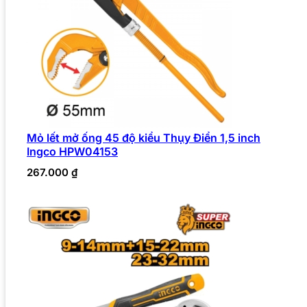
Mỏ lết mở ống 45 độ kiểu Thụy Điển 1,5 inch
Ingco HPW04153
267.000
₫