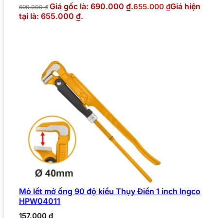
Giá gốc là: 690.000 ₫.
Giá hiện
655.000
₫
690.000
₫
tại là: 655.000 ₫.
Mỏ lết mở ống 90 độ kiểu Thụy Điển 1 inch Ingco
HPW04011
157.000
₫