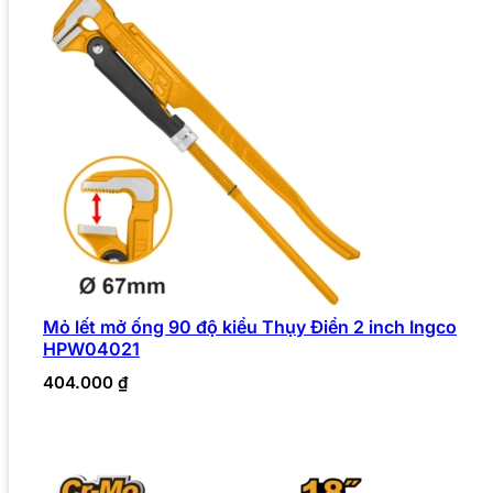
Mỏ lết mở ống 90 độ kiểu Thụy Điển 2 inch Ingco
HPW04021
404.000
₫