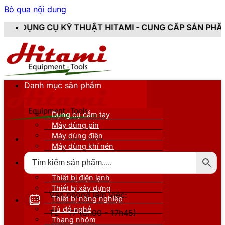
Bỏ qua nội dung
KỸ THUẬT HITAMI - CUNG CẤP SẢN PHẨM CHÍNH HÃNG,
Danh mục sản phẩm
Dụng cụ cầm tay
Máy dùng pin
Máy dùng điện
Máy dùng khí nén
Thiết bị đo kiểm
Thiết bị nâng đỡ
Thiết bị điện lạnh
Thiết bị xây dựng
Văn phòng làm việc:
Thiết bị nông nghiệp
Tủ đồ nghề
T2 - T7 (8h00 - 17h45)
Thang nhôm