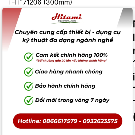
THT171206 (300mm)