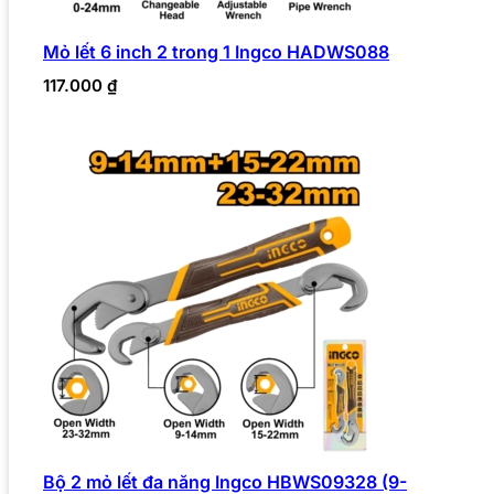
Mỏ lết 6 inch 2 trong 1 Ingco HADWS088
117.000
₫
Bộ 2 mỏ lết đa năng Ingco HBWS09328 (9-