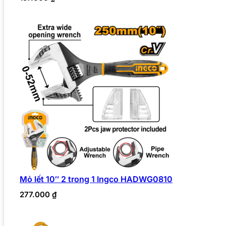
Mỏ lết 10″ 2 trong 1 Ingco HADWG0810
277.000
₫