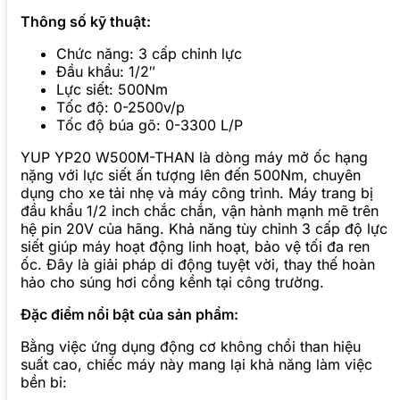
Thông số kỹ thuật:
Chức năng: 3 cấp chỉnh lực
Đầu khẩu: 1/2″
Lực siết: 500Nm
Tốc độ: 0-2500v/p
Tốc độ búa gõ: 0-3300 L/P
YUP YP20 W500M-THAN là dòng máy mở ốc hạng
nặng với lực siết ấn tượng lên đến 500Nm, chuyên
dụng cho xe tải nhẹ và máy công trình. Máy trang bị
đầu khẩu 1/2 inch chắc chắn, vận hành mạnh mẽ trên
hệ pin 20V của hãng. Khả năng tùy chỉnh 3 cấp độ lực
siết giúp máy hoạt động linh hoạt, bảo vệ tối đa ren
ốc. Đây là giải pháp di động tuyệt vời, thay thế hoàn
hảo cho súng hơi cồng kềnh tại công trường.
Đặc điểm nổi bật của sản phẩm:
Bằng việc ứng dụng động cơ không chổi than hiệu
suất cao, chiếc máy này mang lại khả năng làm việc
bền bỉ: