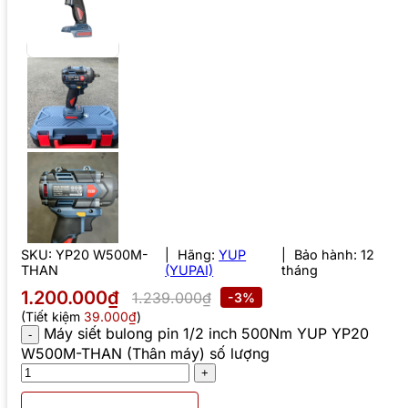
SKU:
YP20 W500M-
Hãng:
YUP
Bảo hành: 12
THAN
(YUPAI)
tháng
1.200.000₫
1.239.000₫
-3%
(Tiết kiệm
39.000₫
)
Máy siết bulong pin 1/2 inch 500Nm YUP YP20
W500M-THAN (Thân máy) số lượng