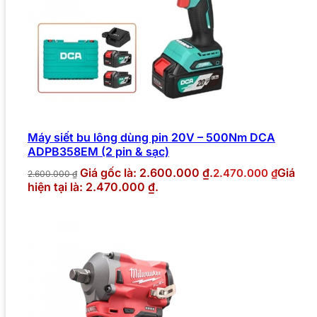
Máy siết bu lông dùng pin 20V – 500Nm DCA
ADPB358EM (2 pin & sạc)
Giá gốc là: 2.600.000 ₫.
Giá
2.470.000
₫
2.600.000
₫
hiện tại là: 2.470.000 ₫.