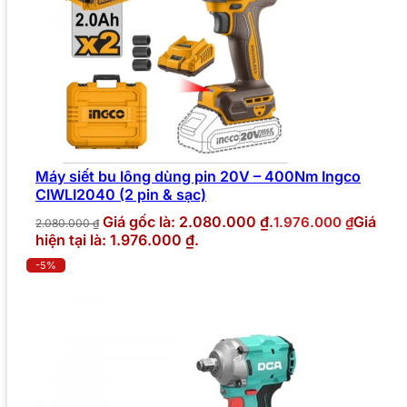
Máy siết bu lông dùng pin 20V – 400Nm Ingco
CIWLI2040 (2 pin & sạc)
Giá gốc là: 2.080.000 ₫.
Giá
1.976.000
₫
2.080.000
₫
hiện tại là: 1.976.000 ₫.
-5%