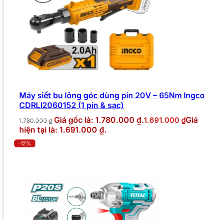
Máy siết bu lông góc dùng pin 20V – 65Nm Ingco
CDRLI2060152 (1 pin & sạc)
Giá gốc là: 1.780.000 ₫.
Giá
1.691.000
₫
1.780.000
₫
hiện tại là: 1.691.000 ₫.
-12%