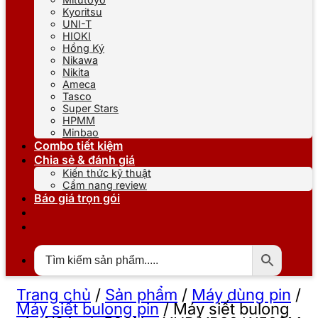
Kyoritsu
UNI-T
HIOKI
Hồng Ký
Nikawa
Nikita
Ameca
Tasco
Super Stars
HPMM
Minbao
Combo tiết kiệm
Chia sẻ & đánh giá
Kiến thức kỹ thuật
Cẩm nang review
Báo giá trọn gói
Trang chủ
/
Sản phẩm
/
Máy dùng pin
/
Máy siết bulong pin
/
Máy siết bulong