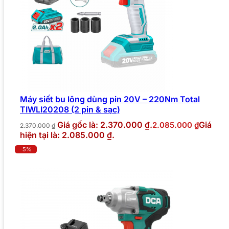
Máy siết bu lông dùng pin 20V – 220Nm Total
TIWLI20208 (2 pin & sạc)
Giá gốc là: 2.370.000 ₫.
Giá
2.085.000
₫
2.370.000
₫
hiện tại là: 2.085.000 ₫.
-5%