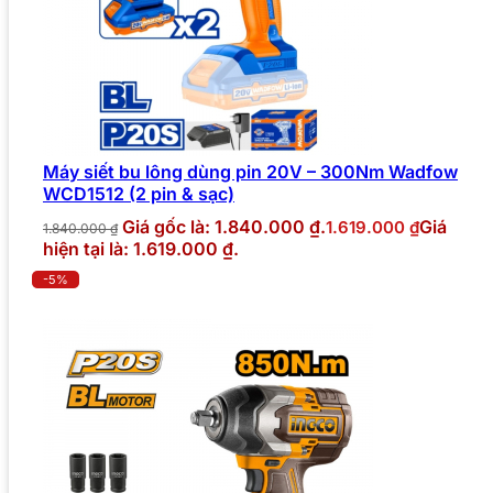
Máy siết bu lông dùng pin 20V – 300Nm Wadfow
WCD1512 (2 pin & sạc)
Giá gốc là: 1.840.000 ₫.
Giá
1.619.000
₫
1.840.000
₫
hiện tại là: 1.619.000 ₫.
-5%