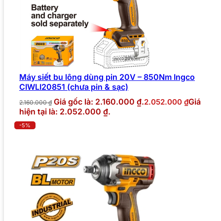
Máy siết bu lông dùng pin 20V – 850Nm Ingco
CIWLI20851 (chưa pin & sạc)
Giá gốc là: 2.160.000 ₫.
Giá
2.052.000
₫
2.160.000
₫
hiện tại là: 2.052.000 ₫.
-5%