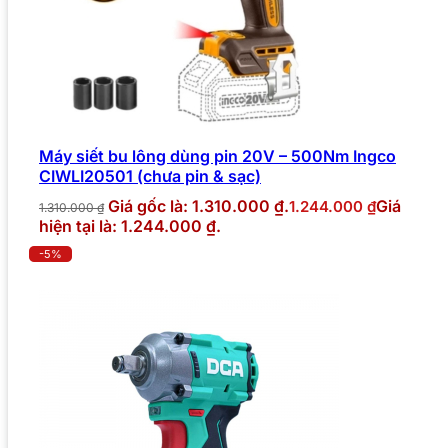
Máy siết bu lông dùng pin 20V – 500Nm Ingco
CIWLI20501 (chưa pin & sạc)
Giá gốc là: 1.310.000 ₫.
Giá
1.244.000
₫
1.310.000
₫
hiện tại là: 1.244.000 ₫.
-5%