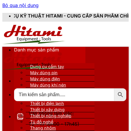
Bỏ qua nội dung
T HITAMI - CUNG CẤP SẢN PHẨM CHÍNH HÃNG, MỚI 10
Danh mục sản phẩm
Dụng cụ cầm tay
Máy dùng pin
Máy dùng điện
Máy dùng khí nén
Thiết bị đo kiểm
Thiết bị nâng đỡ
Thiết bị điện lạnh
Thiết bị xây dựng
Văn phòng làm việc:
Thiết bị nông nghiệp
Tủ đồ nghề
T2 - T7 (8h00 - 17h45)
Thang nhôm