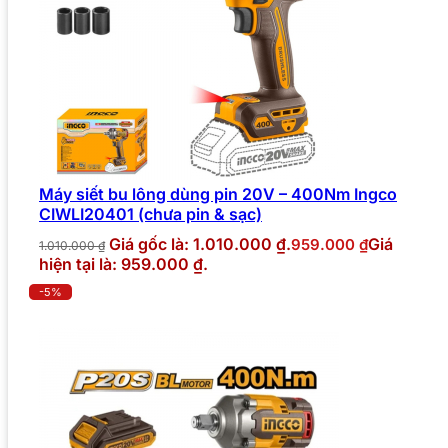
Máy siết bu lông dùng pin 20V – 400Nm Ingco
CIWLI20401 (chưa pin & sạc)
Giá gốc là: 1.010.000 ₫.
Giá
959.000
₫
1.010.000
₫
hiện tại là: 959.000 ₫.
-5%