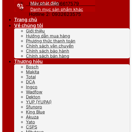
Máy phát điện
Hotline 1: 0866617579
Danh mục sản phẩm khác
Hotline 2: 0932623575
Trang chủ
Về chúng tôi
Giới thiệu
Hướng dẫn mua hàng
Phương thức thanh toán
Chính sách vận chuyển
Chính sách bảo hành
Chính sách bán hàng
Thương hiệu
Bosch
Makita
Total
DCA
Ingco
Wadfow
Dekton
YUP (YUPAI)
Sfunpro
King Blue
Akuza
Yato
CSPS
Mitutoyo