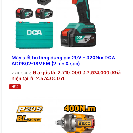
Máy siết bu lông dùng pin 20V – 320Nm DCA
ADPB02-18MEM (2 pin & sạc)
Giá gốc là: 2.710.000 ₫.
Giá
2.574.000
₫
2.710.000
₫
hiện tại là: 2.574.000 ₫.
-5%