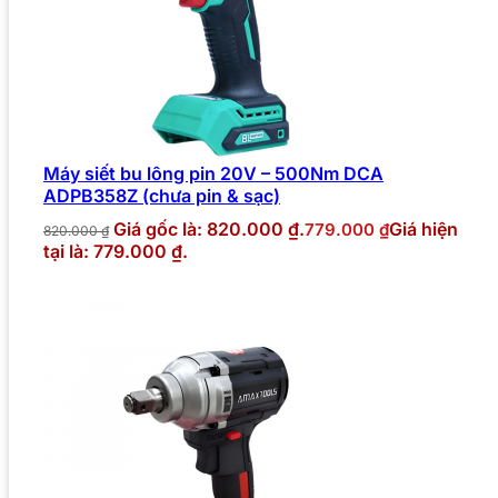
Máy siết bu lông pin 20V – 500Nm DCA
ADPB358Z (chưa pin & sạc)
Giá gốc là: 820.000 ₫.
Giá hiện
779.000
₫
820.000
₫
tại là: 779.000 ₫.