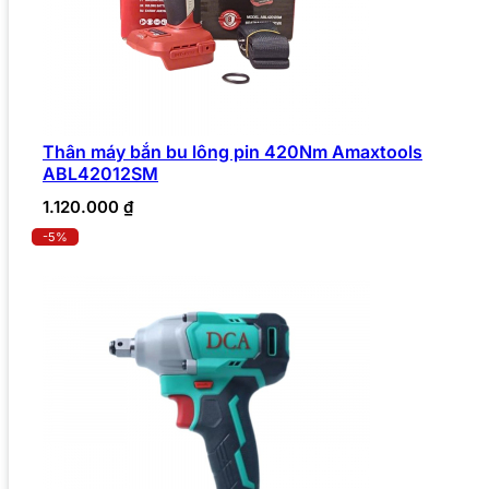
Thân máy bắn bu lông pin 420Nm Amaxtools
ABL42012SM
1.120.000
₫
-5%