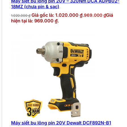
Máy siết bu lông pin 20V – 320Nm DCA ADPB02-
18MZ (chưa pin & sạc)
Giá gốc là: 1.020.000 ₫.
Giá
969.000
₫
1.020.000
₫
hiện tại là: 969.000 ₫.
Máy siết bu lông pin 20V Dewalt DCF892N-B1