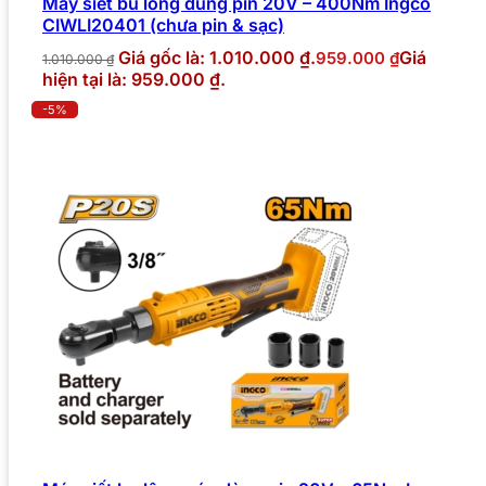
Máy siết bu lông dùng pin 20V – 400Nm Ingco
CIWLI20401 (chưa pin & sạc)
Giá gốc là: 1.010.000 ₫.
Giá
959.000
₫
1.010.000
₫
hiện tại là: 959.000 ₫.
-5%