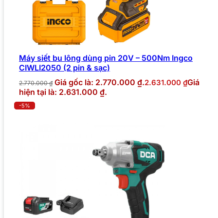
Máy siết bu lông dùng pin 20V – 500Nm Ingco
CIWLI2050 (2 pin & sạc)
Giá gốc là: 2.770.000 ₫.
Giá
2.631.000
₫
2.770.000
₫
hiện tại là: 2.631.000 ₫.
-5%