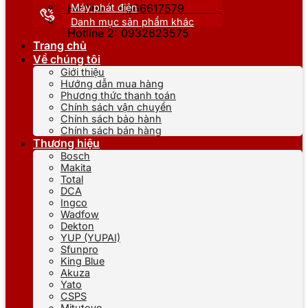
Máy phát điện
Hotline 1: 0866617579
Danh mục sản phẩm khác
Hotline 2: 0932623575
Trang chủ
Về chúng tôi
Giới thiệu
Hướng dẫn mua hàng
Phương thức thanh toán
Chính sách vận chuyển
Chính sách bảo hành
Chính sách bán hàng
Thương hiệu
Bosch
Makita
Total
DCA
Ingco
Wadfow
Dekton
YUP (YUPAI)
Sfunpro
King Blue
Akuza
Yato
CSPS
Mitutoyo