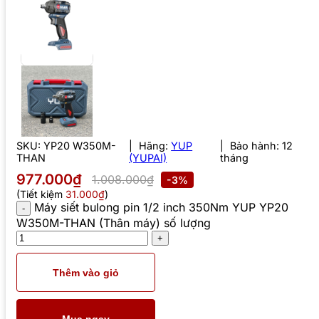
SKU:
YP20 W350M-
Hãng:
YUP
Bảo hành: 12
THAN
(YUPAI)
tháng
977.000₫
1.008.000₫
-3%
(Tiết kiệm
31.000₫
)
Máy siết bulong pin 1/2 inch 350Nm YUP YP20
W350M-THAN (Thân máy) số lượng
Thêm vào giỏ
Mua ngay