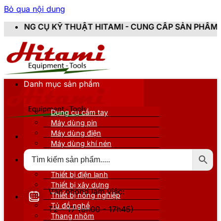
Bỏ qua nội dung
THUẬT HITAMI - CUNG CẤP SẢN PHẨM CHÍNH HÃNG, MỚ
Danh mục sản phẩm
Dụng cụ cầm tay
Máy dùng pin
Máy dùng điện
Máy dùng khí nén
Thiết bị đo kiểm
Thiết bị nâng đỡ
Thiết bị điện lạnh
Thiết bị xây dựng
Văn phòng làm việc:
Thiết bị nông nghiệp
Tủ đồ nghề
T2 - T7 (8h00 - 17h45)
Thang nhôm