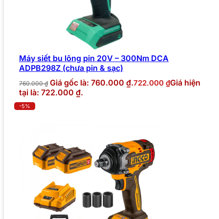
Máy siết bu lông pin 20V – 300Nm DCA
ADPB298Z (chưa pin & sạc)
Giá gốc là: 760.000 ₫.
Giá hiện
722.000
₫
760.000
₫
tại là: 722.000 ₫.
-5%