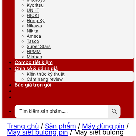
Kyoritsu
UNI-T
HIOKI
Hồng Ký
Nikawa
Nikita
Ameca
Tasco
Super Stars
HPMM
Minbao
Combo tiết kiệm
Chia sẻ & đánh giá
Kiến thức kỹ thuật
Cẩm nang review
Báo giá trọn gói
Trang chủ
/
Sản phẩm
/
Máy dùng pin
/
Máy siết bulong pin
/
Máy siết bulong