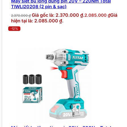
Máy siết bu lông dùng pin 20V – 220Nm Total
TIWLI20208 (2 pin & sạc)
Giá gốc là: 2.370.000 ₫.
Giá
2.085.000
₫
2.370.000
₫
hiện tại là: 2.085.000 ₫.
-12%