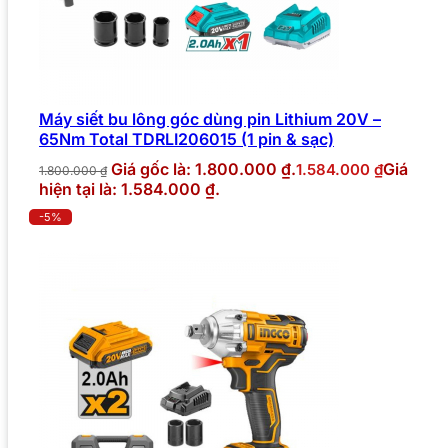
Máy siết bu lông góc dùng pin Lithium 20V –
65Nm Total TDRLI206015 (1 pin & sạc)
Giá gốc là: 1.800.000 ₫.
Giá
1.584.000
₫
1.800.000
₫
hiện tại là: 1.584.000 ₫.
-5%