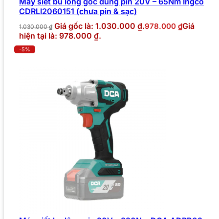
Máy siết bu lông góc dùng pin 20V – 65Nm Ingco
CDRLI2060151 (chưa pin & sạc)
Giá gốc là: 1.030.000 ₫.
Giá
978.000
₫
1.030.000
₫
hiện tại là: 978.000 ₫.
-5%