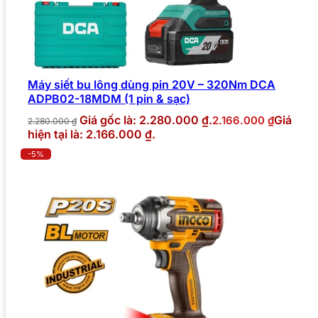
Máy siết bu lông dùng pin 20V – 320Nm DCA
ADPB02-18MDM (1 pin & sạc)
Giá gốc là: 2.280.000 ₫.
Giá
2.166.000
₫
2.280.000
₫
hiện tại là: 2.166.000 ₫.
-5%