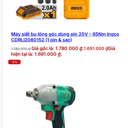
Máy siết bu lông góc dùng pin 20V – 65Nm Ingco
CDRLI2060152 (1 pin & sạc)
Giá gốc là: 1.780.000 ₫.
Giá
1.691.000
₫
1.780.000
₫
hiện tại là: 1.691.000 ₫.
-5%