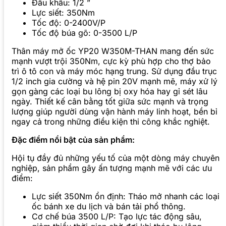
Đầu khẩu: 1/2 ”
Lực siết: 350Nm
Tốc độ: 0-2400V/P
Tốc độ búa gõ: 0-3500 L/P
Thân máy mở ốc YP20 W350M-THAN mang đến sức
mạnh vượt trội 350Nm, cực kỳ phù hợp cho thợ bảo
trì ô tô con và máy móc hạng trung. Sử dụng đầu trục
1/2 inch gia cường và hệ pin 20V mạnh mẽ, máy xử lý
gọn gàng các loại bu lông bị oxy hóa hay gỉ sét lâu
ngày. Thiết kế cân bằng tốt giữa sức mạnh và trọng
lượng giúp người dùng vận hành máy linh hoạt, bền bỉ
ngay cả trong những điều kiện thi công khắc nghiệt.
Đặc điểm nổi bật của sản phẩm:
Hội tụ đầy đủ những yếu tố của một dòng máy chuyên
nghiệp, sản phẩm gây ấn tượng mạnh mẽ với các ưu
điểm:
Lực siết 350Nm ổn định: Tháo mở nhanh các loại
ốc bánh xe du lịch và bán tải phổ thông.
Cơ chế búa 3500 L/P: Tạo lực tác động sâu,