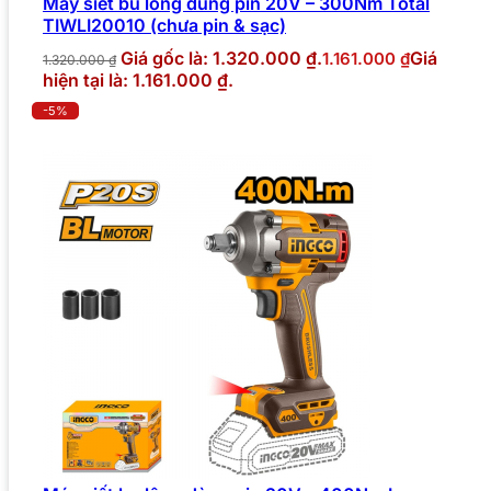
Máy siết bu lông dùng pin 20V – 300Nm Total
TIWLI20010 (chưa pin & sạc)
Giá gốc là: 1.320.000 ₫.
Giá
1.161.000
₫
1.320.000
₫
hiện tại là: 1.161.000 ₫.
-5%