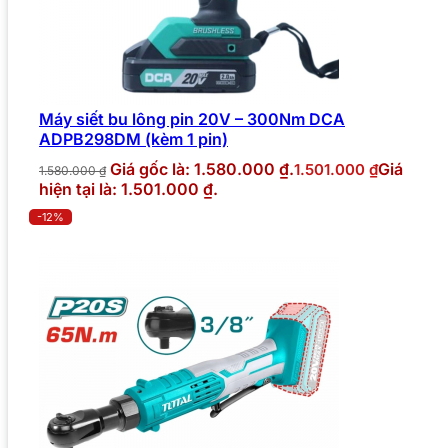
Máy siết bu lông pin 20V – 300Nm DCA
ADPB298DM (kèm 1 pin)
Giá gốc là: 1.580.000 ₫.
Giá
1.501.000
₫
1.580.000
₫
hiện tại là: 1.501.000 ₫.
-12%