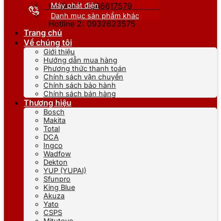
Máy phát điện
Hotline 1: 0866617579
Danh mục sản phẩm khác
Hotline 2: 0932623575
Trang chủ
Về chúng tôi
Giới thiệu
Hướng dẫn mua hàng
Phương thức thanh toán
Chính sách vận chuyển
Chính sách bảo hành
Chính sách bán hàng
Thương hiệu
Bosch
Makita
Total
DCA
Ingco
Wadfow
Dekton
YUP (YUPAI)
Sfunpro
King Blue
Akuza
Yato
CSPS
Mitutoyo