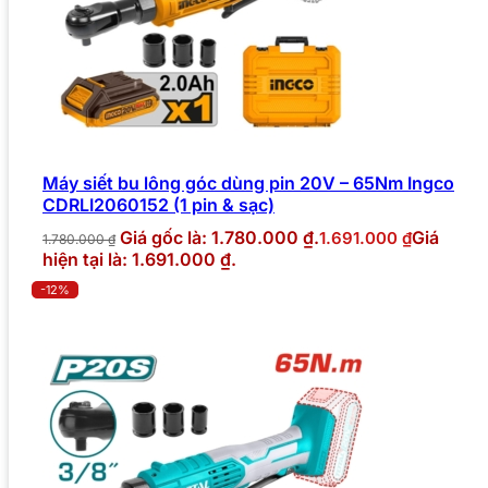
Máy siết bu lông góc dùng pin 20V – 65Nm Ingco
CDRLI2060152 (1 pin & sạc)
Giá gốc là: 1.780.000 ₫.
Giá
1.691.000
₫
1.780.000
₫
hiện tại là: 1.691.000 ₫.
-12%