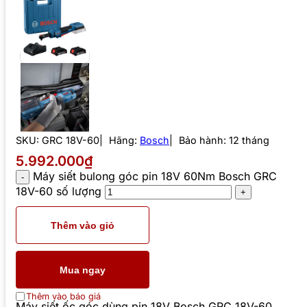
SKU:
GRC 18V-60
Hãng:
Bosch
Bảo hành: 12 tháng
5.992.000₫
Máy siết bulong góc pin 18V 60Nm Bosch GRC
18V-60 số lượng
Thêm vào giỏ
Mua ngay
Thêm vào báo giá
Máy siết ốc góc dùng pin 18V Bosch GRC 18V-60