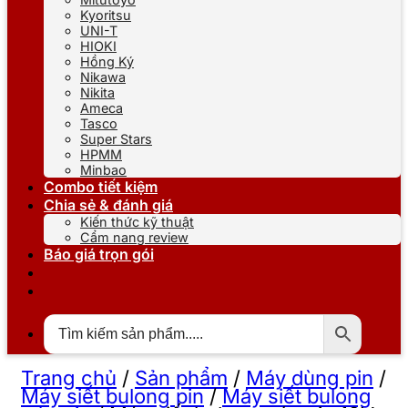
Kyoritsu
UNI-T
HIOKI
Hồng Ký
Nikawa
Nikita
Ameca
Tasco
Super Stars
HPMM
Minbao
Combo tiết kiệm
Chia sẻ & đánh giá
Kiến thức kỹ thuật
Cẩm nang review
Báo giá trọn gói
Trang chủ
/
Sản phẩm
/
Máy dùng pin
/
Máy siết bulong pin
/
Máy siết bulong