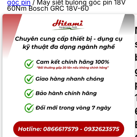
góc pin
/
Máy siết bulong góc pin 18V
60Nm Bosch GRC 18V-60