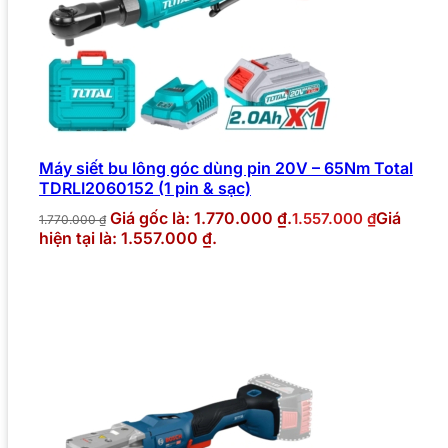
Máy siết bu lông góc dùng pin 20V – 65Nm Total
TDRLI2060152 (1 pin & sạc)
Giá gốc là: 1.770.000 ₫.
Giá
1.557.000
₫
1.770.000
₫
hiện tại là: 1.557.000 ₫.