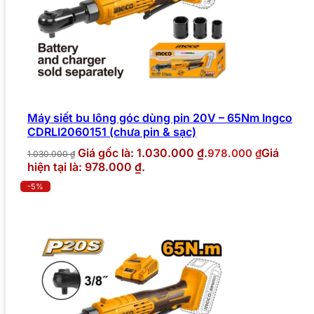
Máy siết bu lông góc dùng pin 20V – 65Nm Ingco
CDRLI2060151 (chưa pin & sạc)
Giá gốc là: 1.030.000 ₫.
Giá
978.000
₫
1.030.000
₫
hiện tại là: 978.000 ₫.
-5%