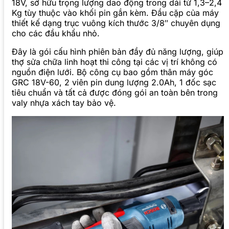
18V, sở hữu trọng lượng dao động trong dải từ 1,3–2,4
Kg tùy thuộc vào khối pin gắn kèm. Đầu cặp của máy
thiết kế dạng trục vuông kích thước 3/8″ chuyên dụng
cho các đầu khẩu nhỏ.
Đây là gói cấu hình phiên bản đầy đủ năng lượng, giúp
thợ sửa chữa linh hoạt thi công tại các vị trí không có
nguồn điện lưới. Bộ công cụ bao gồm thân máy góc
GRC 18V-60, 2 viên pin dung lượng 2.0Ah, 1 đốc sạc
tiêu chuẩn và tất cả được đóng gói an toàn bên trong
valy nhựa xách tay bảo vệ.