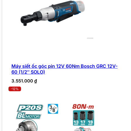
Máy siết ốc góc pin 12V 60Nm Bosch GRC 12V-
60 (1/2″ SOLO)
3.551.000
₫
-12%