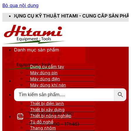
Bỏ qua nội dung
Ỹ THUẬT HITAMI - CUNG CẤP SẢN PHẨM CHÍNH HÃNG, 
Danh mục sản phẩm
Dụng cụ cầm tay
Máy dùng pin
Máy dùng điện
Máy dùng khí nén
Thiết bị đo kiểm
Thiết bị nâng đỡ
Thiết bị điện lạnh
Thiết bị xây dựng
Văn phòng làm việc:
Thiết bị nông nghiệp
Tủ đồ nghề
T2 - T7 (8h00 - 17h45)
Thang nhôm