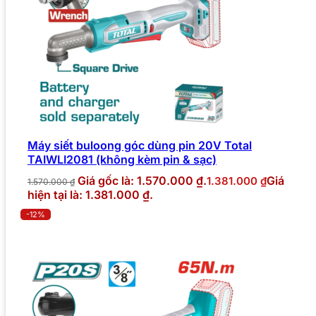
Máy siết buloong góc dùng pin 20V Total
TAIWLI2081 (không kèm pin & sạc)
Giá gốc là: 1.570.000 ₫.
Giá
1.381.000
₫
1.570.000
₫
hiện tại là: 1.381.000 ₫.
-12%