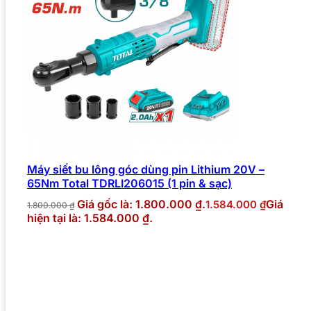
Máy siết bu lông góc dùng pin Lithium 20V –
65Nm Total TDRLI206015 (1 pin & sạc)
Giá gốc là: 1.800.000 ₫.
Giá
1.584.000
₫
1.800.000
₫
hiện tại là: 1.584.000 ₫.