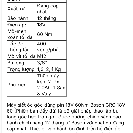
Đang cập
Xuất xứ
nhật
Bảo hành
12 tháng
Điện áp:
18V
Mô-men
60 Nm
xoắn tối đa
Tốc độ
400
không tải
vòng/phút
Mở vít tối đa
M12
Bu lông
3/8″
Trọng lượng
1,3–2,4 Kg
Thân máy
kèm 2 Pin
Phụ kiện
2.0Ah, 1 Sạc
& Valy
Máy siết ốc góc dùng pin 18V 60Nm Bosch GRC 18V-
60 (Phiên bản đầy đủ) là bộ giải pháp tháo lắp bu-
lông góc hẹp trọn gói, được hưởng chính sách bảo
hành chính hãng 12 tháng từ Bosch với xuất xứ đang
cập nhật. Thiết bị vận hành ổn định trên hệ điện áp