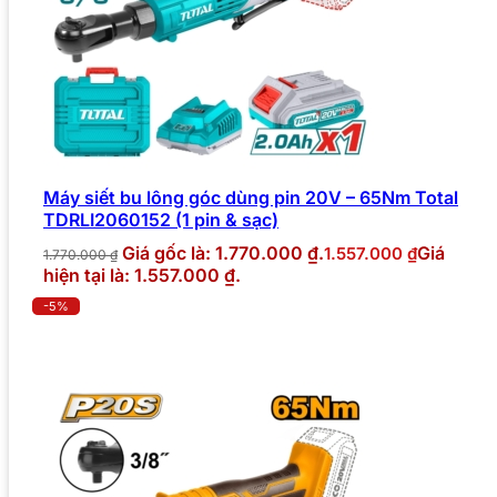
Máy siết bu lông góc dùng pin 20V – 65Nm Total
TDRLI2060152 (1 pin & sạc)
Giá gốc là: 1.770.000 ₫.
Giá
1.557.000
₫
1.770.000
₫
hiện tại là: 1.557.000 ₫.
-5%