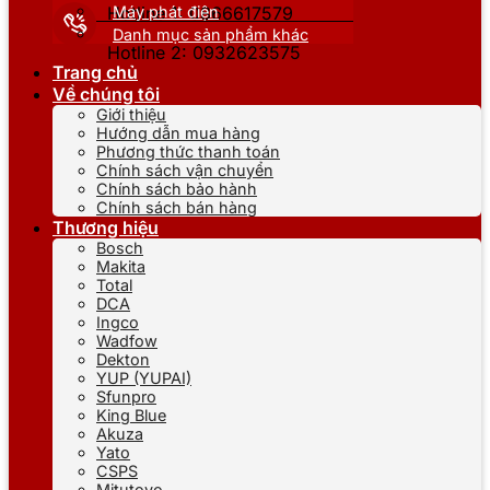
Máy phát điện
Hotline 1: 0866617579
Danh mục sản phẩm khác
Hotline 2: 0932623575
Trang chủ
Về chúng tôi
Giới thiệu
Hướng dẫn mua hàng
Phương thức thanh toán
Chính sách vận chuyển
Chính sách bảo hành
Chính sách bán hàng
Thương hiệu
Bosch
Makita
Total
DCA
Ingco
Wadfow
Dekton
YUP (YUPAI)
Sfunpro
King Blue
Akuza
Yato
CSPS
Mitutoyo