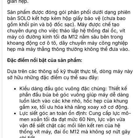
gian hẹp.
Sản phẩm được đóng gói phân phối dưới dạng phiên
bản SOLO kết hợp kèm hộp giấy bảo vệ (chưa bao
gồm khối pin và bộ đốc sạc). Máy được chế tạo
chuyên dụng cho việc tháo lắp hệ thống đai ốc, vít
máy có đường kính tối đa M12 nằm sâu bên trong
khoang động cơ ô tô, dây chuyền máy công nghiệp
hẹp mà máy thẳng thông thường không thể đưa vào.
Đặc điểm nổi bật của sản phẩm:
Dựa trên các thông số kỹ thuật thực tế, dòng máy này
sở hữu những đặc điểm cụ thể sau đây:
Kiểu dáng đầu góc vuông đặc chủng: Thiết kế
phần đầu búa bẻ góc vuông giúp máy dễ dàng
luồn lách vào các khe nhỏ, hốc hẹp của khung
gầm xe, tối ưu hóa khả năng xoay xở cơ động.
Lực siết góc an toàn ổn định: Cung cấp lực mô-
men xoắn tối đa đạt mức 60 Nm, lực vặn vừa
vặn để siết chặt các mối liên kết ren của hệ
thống vít máy, đai ốc M12 mà không sợ nứt gãy
chi tiết.