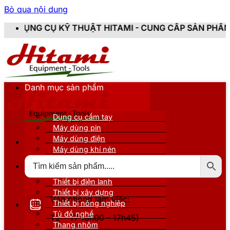
Bỏ qua nội dung
KỸ THUẬT HITAMI - CUNG CẤP SẢN PHẨM CHÍNH HÃNG,
Danh mục sản phẩm
Dụng cụ cầm tay
Máy dùng pin
Máy dùng điện
Máy dùng khí nén
Thiết bị đo kiểm
Thiết bị nâng đỡ
Thiết bị điện lạnh
Thiết bị xây dựng
Văn phòng làm việc:
Thiết bị nông nghiệp
Tủ đồ nghề
T2 - T7 (8h00 - 17h45)
Thang nhôm