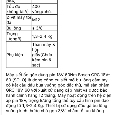
đaA)
Tốc độ
400
không tảiA)
vòng/phút
Ø vít máy tối
M12
đa
Bu lông
∎ 3/8″
Trọng
1,3–2,4 Kg
lượngB)
Thân máy &
hộp
Phụ kiện
giấy(Chưa
kèm pin &
sạc)
Máy siết ốc góc dùng pin 18V 60Nm Bosch GRC 18V-
60 (SOLO) là dòng công cụ siết mở bu-lông cầm tay
có kết cấu đầu búa vuông góc đặc thù, mã sản phẩm
GRC 18V-60 với xuất xứ đang cập nhật và được bảo
hành chính hãng 12 tháng. Máy hoạt động trên hệ điện
áp pin 18V, trọng lượng tổng thể tùy cấu hình pin dao
động từ 1,3–2,4 Kg. Thiết bị sử dụng đầu gá bu lông
vuông kích thước nhỏ gọn 3/8″ nhằm tối ưu không