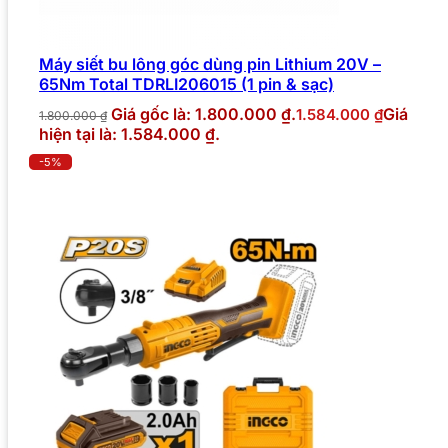
Máy siết bu lông góc dùng pin Lithium 20V –
65Nm Total TDRLI206015 (1 pin & sạc)
Giá gốc là: 1.800.000 ₫.
Giá
1.584.000
₫
1.800.000
₫
hiện tại là: 1.584.000 ₫.
-5%