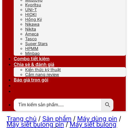
Kyoritsu
UNI-T
HIOKI
Hồng Ký
Nikawa
Nikita
Ameca
Tasco
Super Stars
HPMM
Minbao
Combo tiết kiệm
Chia sẻ & đánh giá
Kiến thức kỹ thuật
Cẩm nang review
Báo giá trọn gói
Trang chủ
/
Sản phẩm
/
Máy dùng pin
/
Máy siết bulong pin
/
Máy siết bulong