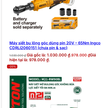
Máy siết bu lông góc dùng pin 20V – 65Nm Ingco
CDRLI2060151 (chưa pin & sạc)
Giá gốc là: 1.030.000 ₫.
Giá
978.000
₫
1.030.000
₫
hiện tại là: 978.000 ₫.
-20%