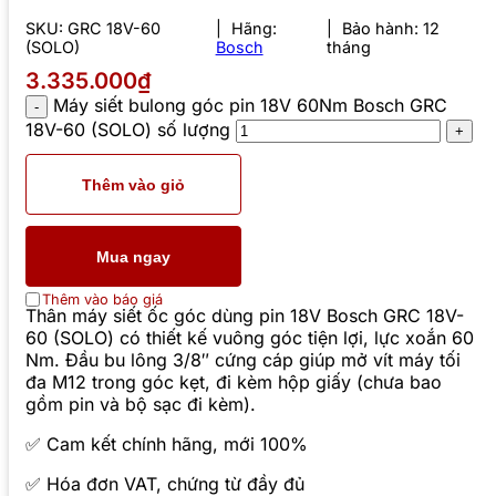
SKU:
GRC 18V-60
Hãng:
Bảo hành: 12
(SOLO)
Bosch
tháng
3.335.000₫
Máy siết bulong góc pin 18V 60Nm Bosch GRC
18V-60 (SOLO) số lượng
Thêm vào giỏ
Mua ngay
Thêm vào báo giá
Thân máy siết ốc góc dùng pin 18V Bosch GRC 18V-
60 (SOLO) có thiết kế vuông góc tiện lợi, lực xoắn 60
Nm. Đầu bu lông 3/8″ cứng cáp giúp mở vít máy tối
đa M12 trong góc kẹt, đi kèm hộp giấy (chưa bao
gồm pin và bộ sạc đi kèm).
✅ Cam kết chính hãng, mới 100%
✅ Hóa đơn VAT, chứng từ đầy đủ