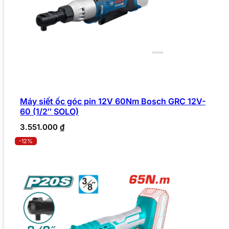
Máy siết ốc góc pin 12V 60Nm Bosch GRC 12V-
60 (1/2″ SOLO)
3.551.000
₫
-12%