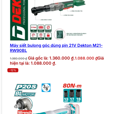
Máy siết bulong góc dùng pin 21V Dekton M21-
RW90BL
Giá gốc là: 1.360.000 ₫.
Giá
1.088.000
₫
1.360.000
₫
hiện tại là: 1.088.000 ₫.
-12%