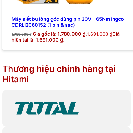
Máy siết bu lông góc dùng pin 20V – 65Nm Ingco
CDRLI2060152 (1 pin & sạc)
Giá gốc là: 1.780.000 ₫.
Giá
1.691.000
₫
1.780.000
₫
hiện tại là: 1.691.000 ₫.
Thương hiệu chính hãng tại
Hitami