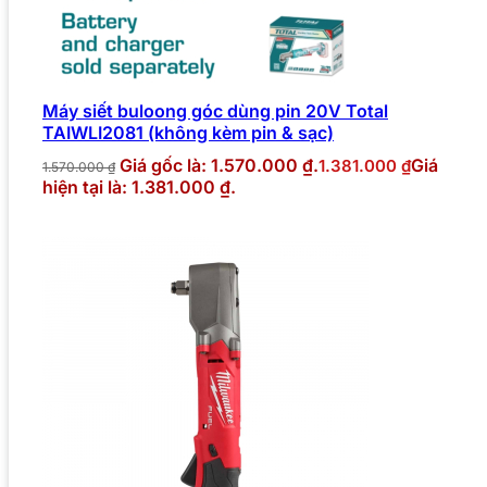
Máy siết buloong góc dùng pin 20V Total
TAIWLI2081 (không kèm pin & sạc)
Giá gốc là: 1.570.000 ₫.
Giá
1.381.000
₫
1.570.000
₫
hiện tại là: 1.381.000 ₫.