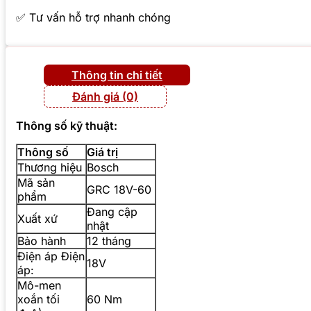
✅ Tư vấn hỗ trợ nhanh chóng
Thông tin chi tiết
Đánh giá (0)
Thông số kỹ thuật:
Thông số
Giá trị
Thương hiệu
Bosch
Mã sản
GRC 18V-60
phẩm
Đang cập
Xuất xứ
nhật
Bảo hành
12 tháng
Điện áp Điện
18V
áp:
Mô-men
xoắn tối
60 Nm