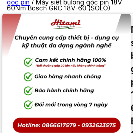
góc pin
/
Máy siết bulong góc pin 18V
60Nm Bosch GRC 18V-60 (SOLO)