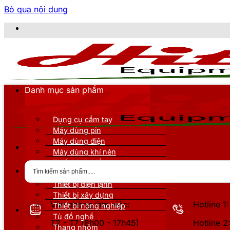
Bỏ qua nội dung
C
Danh mục sản phẩm
Dụng cụ cầm tay
Máy dùng pin
Máy dùng điện
Máy dùng khí nén
Thiết bị đo kiểm
Thiết bị nâng đỡ
Thiết bị điện lạnh
Thiết bị xây dựng
Văn phòng làm việc:
Hotline 
Thiết bị nông nghiệp
Tủ đồ nghề
T2 - T7 (8h00 - 17h45)
Hotline 
Thang nhôm