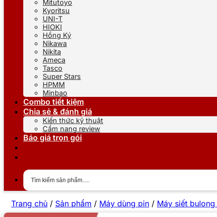
Mitutoyo
Kyoritsu
UNI-T
HIOKI
Hồng Ký
Nikawa
Nikita
Ameca
Tasco
Super Stars
HPMM
Minbao
Combo tiết kiệm
Chia sẻ & đánh giá
Kiến thức kỹ thuật
Cẩm nang review
Báo giá trọn gói
Trang chủ
/
Sản phẩm
/
Máy dùng pin
/
Máy siết bulong