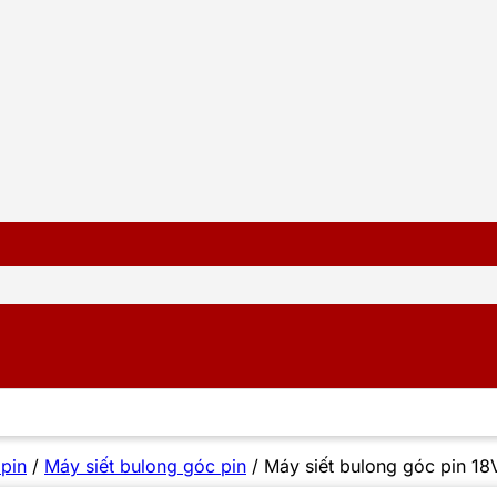
 pin
/
Máy siết bulong góc pin
/
Máy siết bulong góc pin