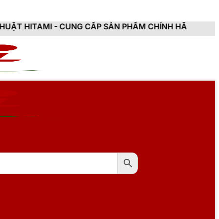
UNG CẤP SẢN PHẨM CHÍNH HÃNG, MỚI 100%, ĐẦY ĐỦ C