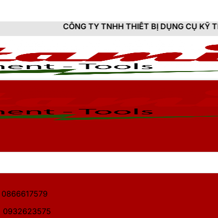
ÔNG TY TNHH THIẾT BỊ DỤNG CỤ KỸ THUẬT HITAMI - C
1: 0866617579
2: 0932623575