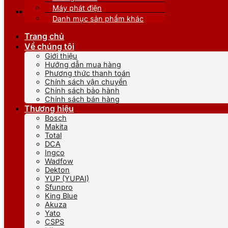
Máy phát điện
Danh mục sản phẩm khác
Trang chủ
Về chúng tôi
Giới thiệu
Hướng dẫn mua hàng
Phương thức thanh toán
Chính sách vận chuyển
Chính sách bảo hành
Chính sách bán hàng
Thương hiệu
Bosch
Makita
Total
DCA
Ingco
Wadfow
Dekton
YUP (YUPAI)
Sfunpro
King Blue
Akuza
Yato
CSPS