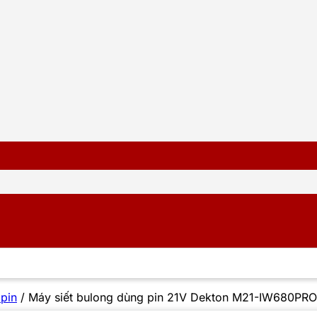
 pin
/
Máy siết bulong dùng pin 21V Dekton M21-IW680P