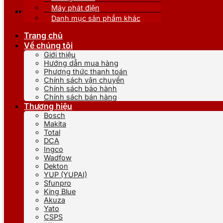
Máy phát điện
Danh mục sản phẩm khác
Trang chủ
Về chúng tôi
Giới thiệu
Hướng dẫn mua hàng
Phương thức thanh toán
Chính sách vận chuyển
Chính sách bảo hành
Chính sách bán hàng
Thương hiệu
Bosch
Makita
Total
DCA
Ingco
Wadfow
Dekton
YUP (YUPAI)
Sfunpro
King Blue
Akuza
Yato
CSPS