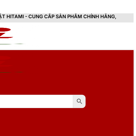
NG CẤP SẢN PHẨM CHÍNH HÃNG, MỚI 100%, ĐẦY ĐỦ CH