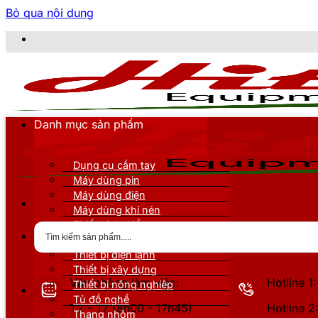
Bỏ qua nội dung
CÔN
Danh mục sản phẩm
Dụng cụ cầm tay
Máy dùng pin
Máy dùng điện
Máy dùng khí nén
Thiết bị đo kiểm
Thiết bị nâng đỡ
Thiết bị điện lạnh
Thiết bị xây dựng
Văn phòng làm việc:
Hotline 
Thiết bị nông nghiệp
Tủ đồ nghề
T2 - T7 (8h00 - 17h45)
Hotline 
Thang nhôm