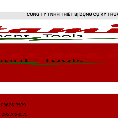
G TY TNHH THIẾT BỊ DỤNG CỤ KỸ THUẬT HITAMI - CU
1: 0866617579
2: 0932623575