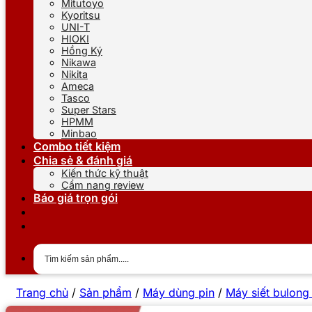
Mitutoyo
Kyoritsu
UNI-T
HIOKI
Hồng Ký
Nikawa
Nikita
Ameca
Tasco
Super Stars
HPMM
Minbao
Combo tiết kiệm
Chia sẻ & đánh giá
Kiến thức kỹ thuật
Cẩm nang review
Báo giá trọn gói
Trang chủ
/
Sản phẩm
/
Máy dùng pin
/
Máy siết bulong