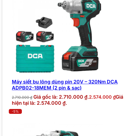
Máy siết bu lông dùng pin 20V – 320Nm DCA
ADPB02-18MEM (2 pin & sạc)
Giá gốc là: 2.710.000 ₫.
Giá
2.574.000
₫
2.710.000
₫
hiện tại là: 2.574.000 ₫.
-5%