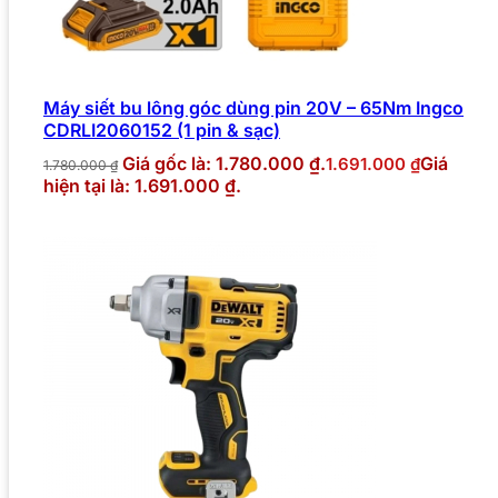
Máy siết bu lông góc dùng pin 20V – 65Nm Ingco
CDRLI2060152 (1 pin & sạc)
Giá gốc là: 1.780.000 ₫.
Giá
1.691.000
₫
1.780.000
₫
hiện tại là: 1.691.000 ₫.