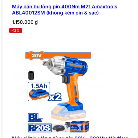
Máy bắn bu lông pin 400Nm M21 Amaxtools
ABL40012SM (không kèm pin & sạc)
1.150.000
₫
-12%