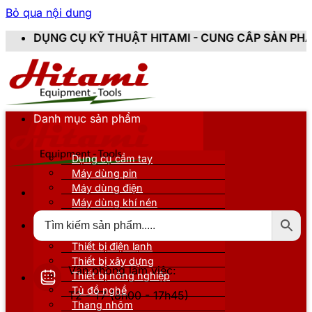
Bỏ qua nội dung
 THUẬT HITAMI - CUNG CẤP SẢN PHẨM CHÍNH HÃNG, M
Danh mục sản phẩm
Dụng cụ cầm tay
Máy dùng pin
Máy dùng điện
Máy dùng khí nén
Thiết bị đo kiểm
Thiết bị nâng đỡ
Thiết bị điện lạnh
Thiết bị xây dựng
Văn phòng làm việc:
Thiết bị nông nghiệp
Tủ đồ nghề
T2 - T7 (8h00 - 17h45)
Thang nhôm