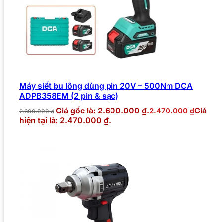
Máy siết bu lông dùng pin 20V – 500Nm DCA
ADPB358EM (2 pin & sạc)
Giá gốc là: 2.600.000 ₫.
Giá
2.470.000
₫
2.600.000
₫
hiện tại là: 2.470.000 ₫.