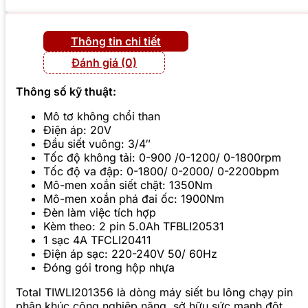
Thông tin chi tiết
Đánh giá (0)
Thông số kỹ thuật:
Mô tơ không chổi than
Điện áp: 20V
Đầu siết vuông: 3/4″
Tốc độ không tải: 0-900 /0-1200/ 0-1800rpm
Tốc độ va đập: 0-1800/ 0-2000/ 0-2200bpm
Mô-men xoắn siết chặt: 1350Nm
Mô-men xoắn phá đai ốc: 1900Nm
Đèn làm việc tích hợp
Kèm theo: 2 pin 5.0Ah TFBLI20531
1 sạc 4A TFCLI20411
Điện áp sạc: 220-240V 50/ 60Hz
Đóng gói trong hộp nhựa
Total TIWLI201356 là dòng máy siết bu lông chạy pin
phân khúc công nghiệp nặng, sở hữu sức mạnh đột