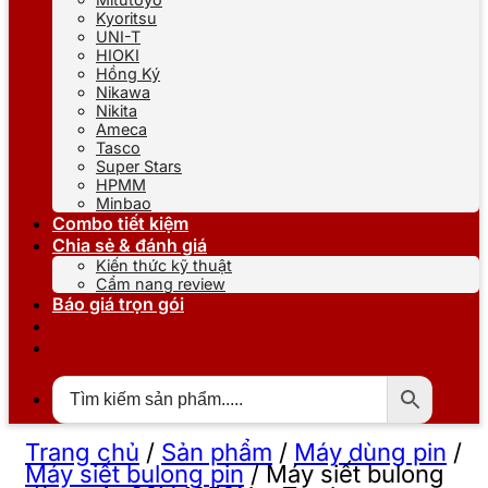
Kyoritsu
UNI-T
HIOKI
Hồng Ký
Nikawa
Nikita
Ameca
Tasco
Super Stars
HPMM
Minbao
Combo tiết kiệm
Chia sẻ & đánh giá
Kiến thức kỹ thuật
Cẩm nang review
Báo giá trọn gói
Trang chủ
/
Sản phẩm
/
Máy dùng pin
/
Máy siết bulong pin
/
Máy siết bulong