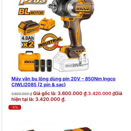
Máy vặn bu lông dùng pin 20V – 850Nm Ingco
CIWLI2085 (2 pin & sạc)
Giá gốc là: 3.600.000 ₫.
Giá
3.420.000
₫
3.600.000
₫
hiện tại là: 3.420.000 ₫.
-5%