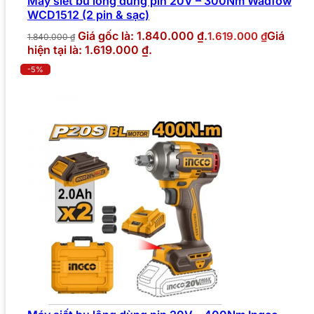
Máy siết bu lông dùng pin 20V – 300Nm Wadfow
WCD1512 (2 pin & sạc)
Giá gốc là: 1.840.000 ₫.
Giá
1.619.000
₫
1.840.000
₫
hiện tại là: 1.619.000 ₫.
-5%