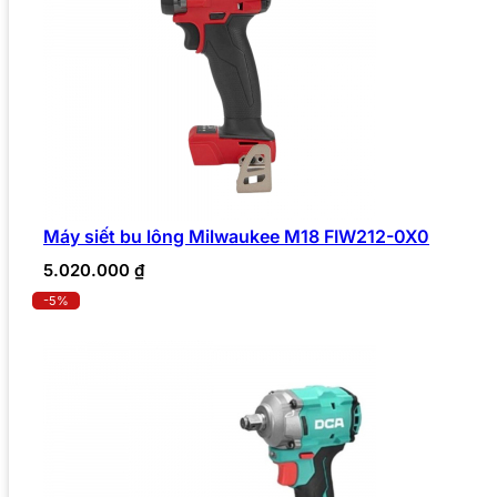
Máy siết bu lông Milwaukee M18 FIW212-0X0
5.020.000
₫
-5%