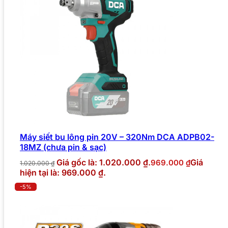
Máy siết bu lông pin 20V – 320Nm DCA ADPB02-
18MZ (chưa pin & sạc)
Giá gốc là: 1.020.000 ₫.
Giá
969.000
₫
1.020.000
₫
hiện tại là: 969.000 ₫.
-5%