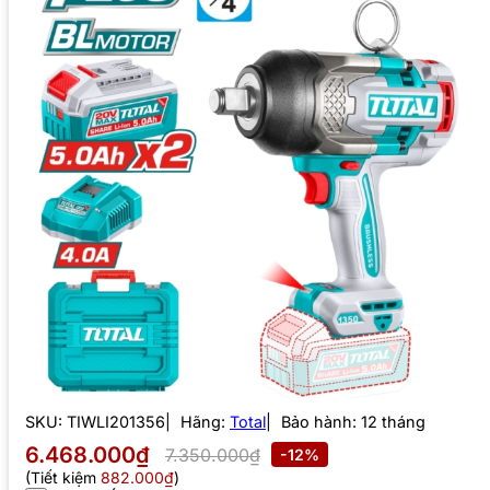
SKU:
TIWLI201356
Hãng:
Total
Bảo hành: 12 tháng
6.468.000₫
7.350.000₫
-12%
(Tiết kiệm
882.000₫
)