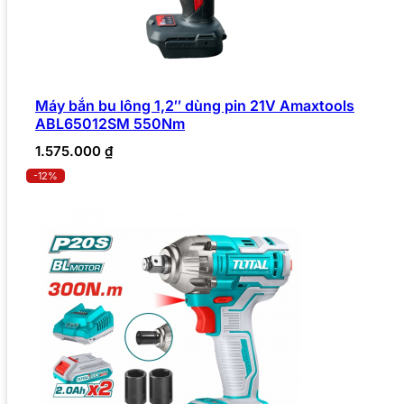
Máy bắn bu lông 1,2″ dùng pin 21V Amaxtools
ABL65012SM 550Nm
1.575.000
₫
-12%