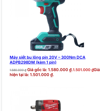
Máy siết bu lông pin 20V – 300Nm DCA
ADPB298DM (kèm 1 pin)
Giá gốc là: 1.580.000 ₫.
Giá
1.501.000
₫
1.580.000
₫
hiện tại là: 1.501.000 ₫.