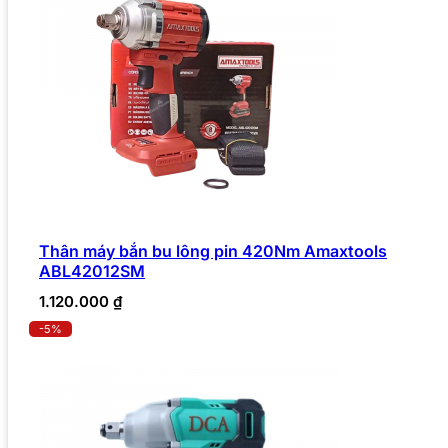
Thân máy bắn bu lông pin 420Nm Amaxtools
ABL42012SM
1.120.000
₫
-5%