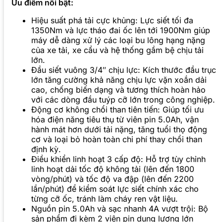
Ưu điểm nổi bật:
Hiệu suất phá tải cực khủng: Lực siết tối đa
1350Nm và lực tháo đai ốc lên tới 1900Nm giúp
máy dễ dàng xử lý các loại bu lông hạng nặng
của xe tải, xe cẩu và hệ thống gầm bệ chịu tải
lớn.
Đầu siết vuông 3/4″ chịu lực: Kích thước đầu trục
lớn tăng cường khả năng chịu lực vặn xoắn dải
cao, chống biến dạng và tương thích hoàn hảo
với các dòng đầu tuýp cỡ lớn trong công nghiệp.
Động cơ không chổi than tiên tiến: Giúp tối ưu
hóa điện năng tiêu thụ từ viên pin 5.0Ah, vận
hành mát hơn dưới tải nặng, tăng tuổi thọ động
cơ và loại bỏ hoàn toàn chi phí thay chổi than
định kỳ.
Điều khiển linh hoạt 3 cấp độ: Hỗ trợ tùy chỉnh
linh hoạt dải tốc độ không tải (lên đến 1800
vòng/phút) và tốc độ va đập (lên đến 2200
lần/phút) để kiểm soát lực siết chính xác cho
từng cỡ ốc, tránh làm cháy ren vật liệu.
Nguồn pin 5.0Ah và sạc nhanh 4A vượt trội: Bộ
sản phẩm đi kèm 2 viên pin dung lượng lớn