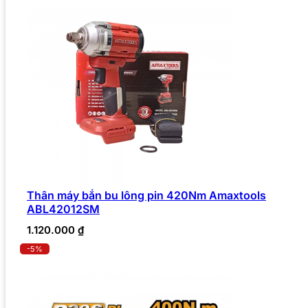
Thân máy bắn bu lông pin 420Nm Amaxtools
ABL42012SM
1.120.000
₫
-5%