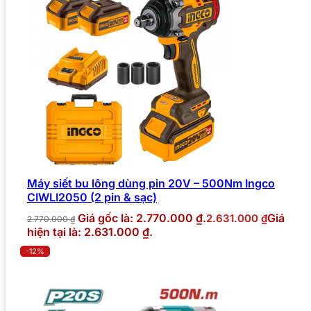
Máy siết bu lông dùng pin 20V – 500Nm Ingco
CIWLI2050 (2 pin & sạc)
Giá gốc là: 2.770.000 ₫.
Giá
2.631.000
₫
2.770.000
₫
hiện tại là: 2.631.000 ₫.
-12%