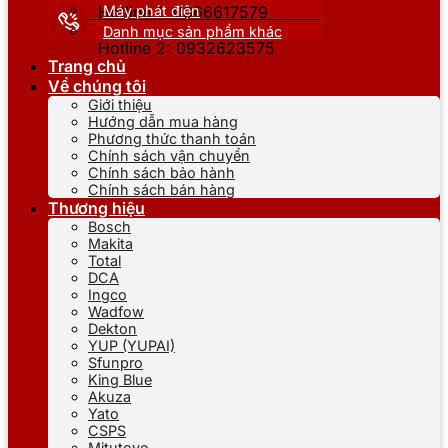
Máy phát điện
Hotline 1: 0866617579
Danh mục sản phẩm khác
Hotline 2: 0932623575
Trang chủ
Về chúng tôi
Giới thiệu
Hướng dẫn mua hàng
Phương thức thanh toán
Chính sách vận chuyển
Chính sách bảo hành
Chính sách bán hàng
Thương hiệu
Bosch
Makita
Total
DCA
Ingco
Wadfow
Dekton
YUP (YUPAI)
Sfunpro
King Blue
Akuza
Yato
CSPS
Mitutoyo