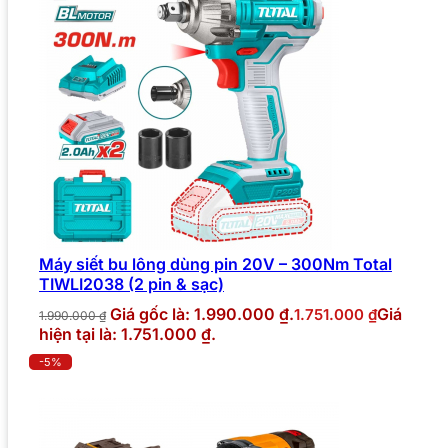
Máy siết bu lông dùng pin 20V – 300Nm Total
TIWLI2038 (2 pin & sạc)
Giá gốc là: 1.990.000 ₫.
Giá
1.751.000
₫
1.990.000
₫
hiện tại là: 1.751.000 ₫.
-5%