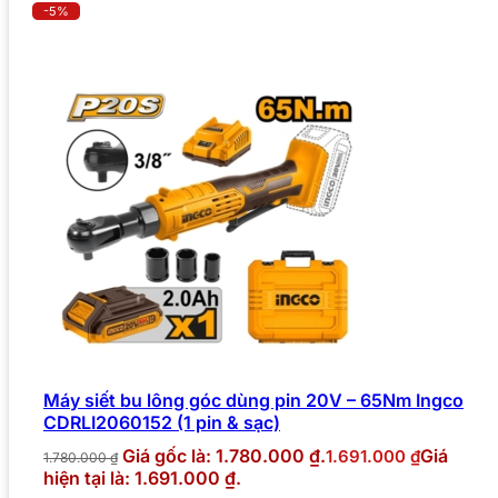
-5%
Máy siết bu lông góc dùng pin 20V – 65Nm Ingco
CDRLI2060152 (1 pin & sạc)
Giá gốc là: 1.780.000 ₫.
Giá
1.691.000
₫
1.780.000
₫
hiện tại là: 1.691.000 ₫.