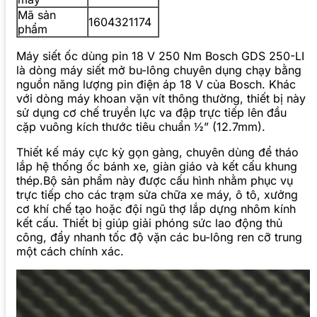
Mã sản
1604321174
phẩm
Máy siết ốc dùng pin 18 V 250 Nm Bosch GDS 250-LI
là dòng máy siết mở bu-lông chuyên dụng chạy bằng
nguồn năng lượng pin điện áp 18 V của Bosch. Khác
với dòng máy khoan vặn vít thông thường, thiết bị này
sử dụng cơ chế truyền lực va đập trực tiếp lên đầu
cặp vuông kích thước tiêu chuẩn ½” (12.7mm).
Thiết kế máy cực kỳ gọn gàng, chuyên dùng để tháo
lắp hệ thống ốc bánh xe, giàn giáo và kết cấu khung
thép.Bộ sản phẩm này được cấu hình nhằm phục vụ
trực tiếp cho các trạm sửa chữa xe máy, ô tô, xưởng
cơ khí chế tạo hoặc đội ngũ thợ lắp dựng nhôm kính
kết cấu. Thiết bị giúp giải phóng sức lao động thủ
công, đẩy nhanh tốc độ vặn các bu-lông ren cỡ trung
một cách chính xác.