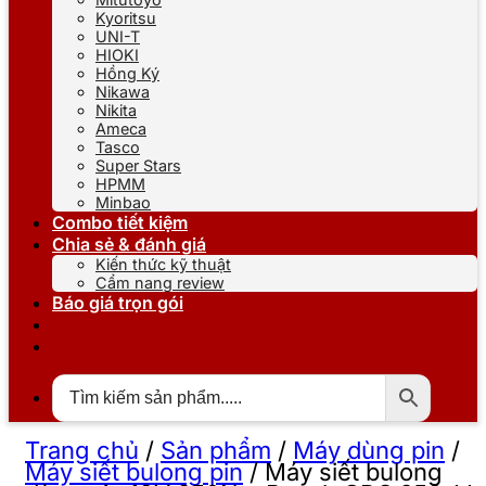
Kyoritsu
UNI-T
HIOKI
Hồng Ký
Nikawa
Nikita
Ameca
Tasco
Super Stars
HPMM
Minbao
Combo tiết kiệm
Chia sẻ & đánh giá
Kiến thức kỹ thuật
Cẩm nang review
Báo giá trọn gói
Trang chủ
/
Sản phẩm
/
Máy dùng pin
/
Máy siết bulong pin
/
Máy siết bulong