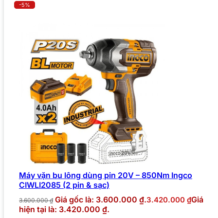
-5%
Máy vặn bu lông dùng pin 20V – 850Nm Ingco
CIWLI2085 (2 pin & sạc)
Giá gốc là: 3.600.000 ₫.
Giá
3.420.000
₫
3.600.000
₫
hiện tại là: 3.420.000 ₫.