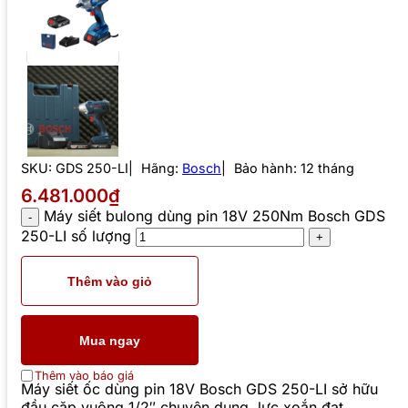
SKU:
GDS 250-LI
Hãng:
Bosch
Bảo hành: 12 tháng
6.481.000₫
Máy siết bulong dùng pin 18V 250Nm Bosch GDS
250-LI số lượng
Thêm vào giỏ
Mua ngay
Thêm vào báo giá
Máy siết ốc dùng pin 18V Bosch GDS 250-LI sở hữu
đầu cặp vuông 1/2″ chuyên dụng, lực xoắn đạt