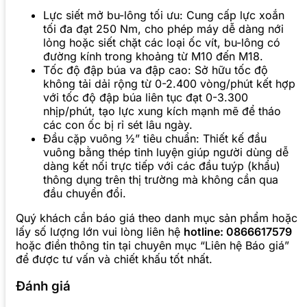
Lực siết mở bu-lông tối ưu: Cung cấp lực xoắn
tối đa đạt 250 Nm, cho phép máy dễ dàng nới
lỏng hoặc siết chặt các loại ốc vít, bu-lông có
đường kính trong khoảng từ M10 đến M18.
Tốc độ đập búa va đập cao: Sở hữu tốc độ
không tải dải rộng từ 0-2.400 vòng/phút kết hợp
với tốc độ đập búa liên tục đạt 0-3.300
nhịp/phút, tạo lực xung kích mạnh mẽ để tháo
các con ốc bị rỉ sét lâu ngày.
Đầu cặp vuông ½” tiêu chuẩn: Thiết kế đầu
vuông bằng thép tinh luyện giúp người dùng dễ
dàng kết nối trực tiếp với các đầu tuýp (khẩu)
thông dụng trên thị trường mà không cần qua
đầu chuyển đổi.
Quý khách cần báo giá theo danh mục sản phẩm hoặc
lấy số lượng lớn vui lòng liên hệ
hotline: 0866617579
hoặc điền thông tin tại chuyên mục “Liên hệ Báo giá”
để được tư vấn và chiết khấu tốt nhất.
Đánh giá