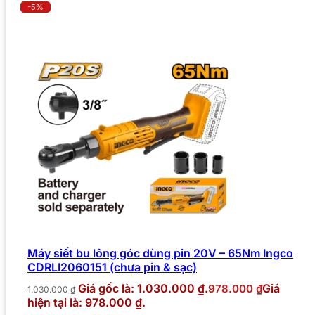
-5%
Máy siết bu lông góc dùng pin 20V – 65Nm Ingco
CDRLI2060151 (chưa pin & sạc)
Giá gốc là: 1.030.000 ₫.
Giá
978.000
₫
1.030.000
₫
hiện tại là: 978.000 ₫.