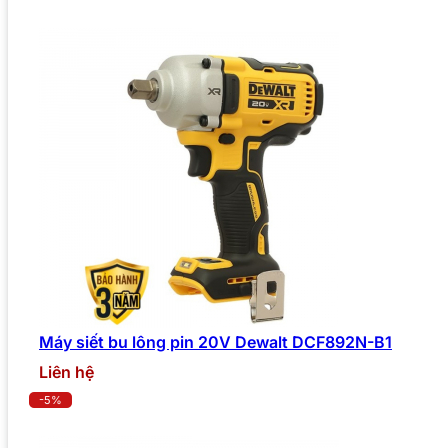
Máy siết bu lông pin 20V Dewalt DCF892N-B1
Liên hệ
-5%