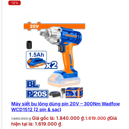
-12%
Máy siết bu lông dùng pin 20V – 300Nm Wadfow
WCD1512 (2 pin & sạc)
Giá gốc là: 1.840.000 ₫.
Giá
1.619.000
₫
1.840.000
₫
hiện tại là: 1.619.000 ₫.