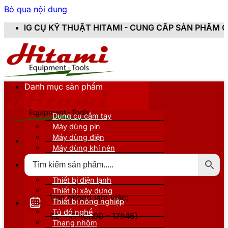
Bỏ qua nội dung
UẬT HITAMI - CUNG CẤP SẢN PHẨM CHÍNH HÃNG, MỚI 
Danh mục sản phẩm
Dụng cụ cầm tay
Máy dùng pin
Máy dùng điện
Máy dùng khí nén
Thiết bị đo kiểm
Thiết bị nâng đỡ
Thiết bị điện lạnh
Thiết bị xây dựng
Văn phòng làm việc:
Thiết bị nông nghiệp
Tủ đồ nghề
T2 - T7 (8h00 - 17h45)
Thang nhôm