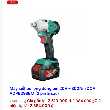
-5%
Máy siết bu lông dùng pin 20V – 300Nm DCA
ADPB298BM (2 pin & sạc)
Giá gốc là: 2.510.000 ₫.
Giá
2.384.000
₫
2.510.000
₫
hiện tại là: 2.384.000 ₫.