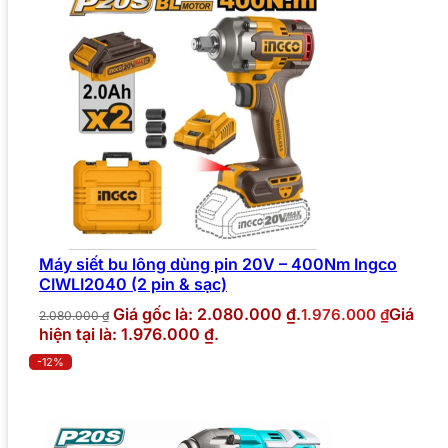
Máy siết bu lông dùng pin 20V – 400Nm Ingco
CIWLI2040 (2 pin & sạc)
Giá gốc là: 2.080.000 ₫.
Giá
1.976.000
₫
2.080.000
₫
hiện tại là: 1.976.000 ₫.
-12%