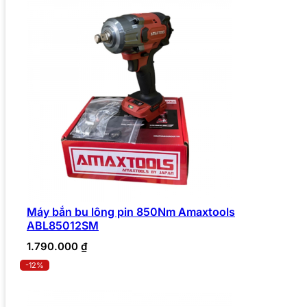
Máy bắn bu lông pin 850Nm Amaxtools
ABL85012SM
1.790.000
₫
-12%