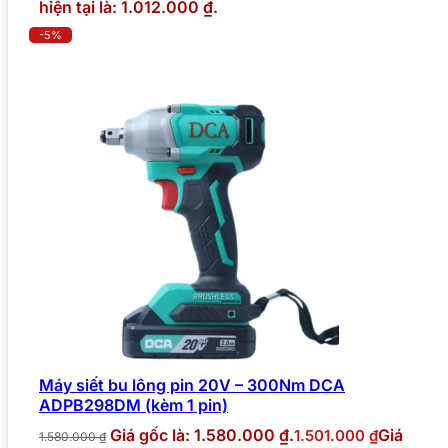
hiện tại là: 1.012.000 ₫.
-5%
Máy siết bu lông pin 20V – 300Nm DCA
ADPB298DM (kèm 1 pin)
Giá gốc là: 1.580.000 ₫.
Giá
1.501.000
₫
1.580.000
₫