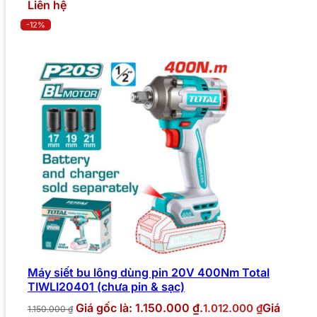
Liên hệ
-12%
Máy siết bu lông dùng pin 20V 400Nm Total
TIWLI20401 (chưa pin & sạc)
Giá gốc là: 1.150.000 ₫.
Giá
1.012.000
₫
1.150.000
₫