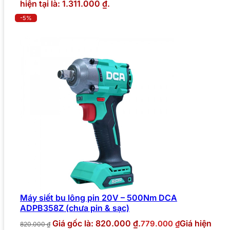
hiện tại là: 1.311.000 ₫.
-5%
Máy siết bu lông pin 20V – 500Nm DCA
ADPB358Z (chưa pin & sạc)
Giá gốc là: 820.000 ₫.
Giá hiện
779.000
₫
820.000
₫