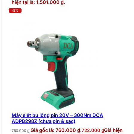
hiện tại là: 1.501.000 ₫.
-5%
Máy siết bu lông pin 20V – 300Nm DCA
ADPB298Z (chưa pin & sạc)
Giá gốc là: 760.000 ₫.
Giá hiện
722.000
₫
760.000
₫