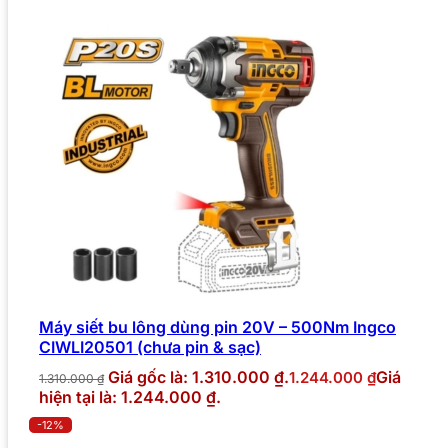
Máy siết bu lông dùng pin 20V – 500Nm Ingco
CIWLI20501 (chưa pin & sạc)
Giá gốc là: 1.310.000 ₫.
Giá
1.244.000
₫
1.310.000
₫
hiện tại là: 1.244.000 ₫.
-12%