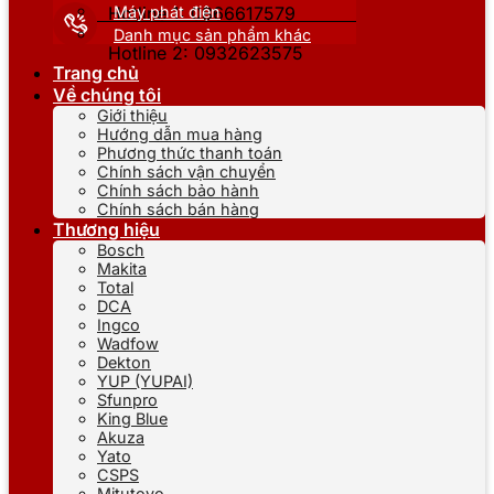
Máy phát điện
Hotline 1: 0866617579
Danh mục sản phẩm khác
Hotline 2: 0932623575
Trang chủ
Về chúng tôi
Giới thiệu
Hướng dẫn mua hàng
Phương thức thanh toán
Chính sách vận chuyển
Chính sách bảo hành
Chính sách bán hàng
Thương hiệu
Bosch
Makita
Total
DCA
Ingco
Wadfow
Dekton
YUP (YUPAI)
Sfunpro
King Blue
Akuza
Yato
CSPS
Mitutoyo