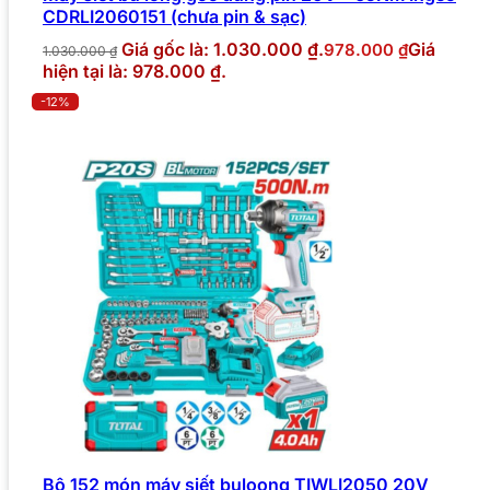
CDRLI2060151 (chưa pin & sạc)
Giá gốc là: 1.030.000 ₫.
Giá
978.000
₫
1.030.000
₫
hiện tại là: 978.000 ₫.
-12%
Bộ 152 món máy siết buloong TIWLI2050 20V