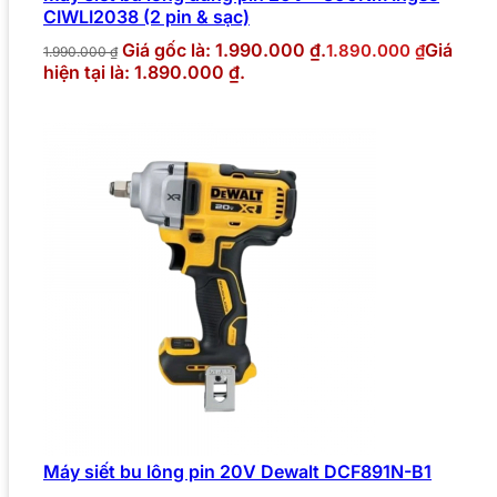
CIWLI2038 (2 pin & sạc)
Giá gốc là: 1.990.000 ₫.
Giá
1.890.000
₫
1.990.000
₫
hiện tại là: 1.890.000 ₫.
Máy siết bu lông pin 20V Dewalt DCF891N-B1