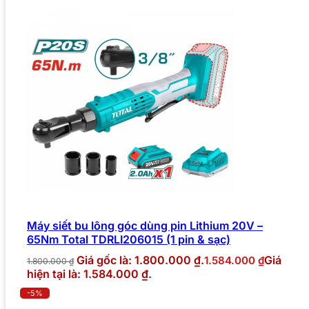
Máy siết bu lông góc dùng pin Lithium 20V –
65Nm Total TDRLI206015 (1 pin & sạc)
Giá gốc là: 1.800.000 ₫.
Giá
1.584.000
₫
1.800.000
₫
hiện tại là: 1.584.000 ₫.
-5%