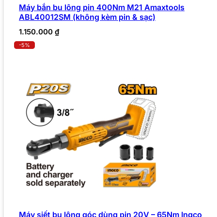
Máy bắn bu lông pin 400Nm M21 Amaxtools
ABL40012SM (không kèm pin & sạc)
1.150.000
₫
-5%
Máy siết bu lông góc dùng pin 20V – 65Nm Ingco