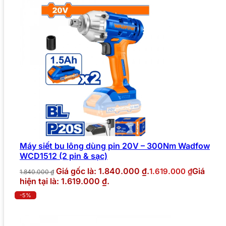
Máy siết bu lông dùng pin 20V – 300Nm Wadfow
WCD1512 (2 pin & sạc)
Giá gốc là: 1.840.000 ₫.
Giá
1.619.000
₫
1.840.000
₫
hiện tại là: 1.619.000 ₫.
-5%