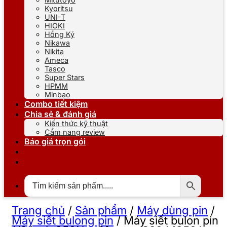
Kyoritsu
UNI-T
HIOKI
Hồng Ký
Nikawa
Nikita
Ameca
Tasco
Super Stars
HPMM
Minbao
Combo tiết kiệm
Chia sẻ & đánh giá
Kiến thức kỹ thuật
Cẩm nang review
Báo giá trọn gói
Trang chủ
/
Sản phẩm
/
Máy dùng pin
/
Máy siết bulong pin
/
Máy siết bulon pin