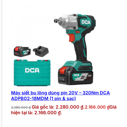
Máy siết bu lông dùng pin 20V – 320Nm DCA
ADPB02-18MDM (1 pin & sạc)
Giá gốc là: 2.280.000 ₫.
Giá
2.166.000
₫
2.280.000
₫
hiện tại là: 2.166.000 ₫.