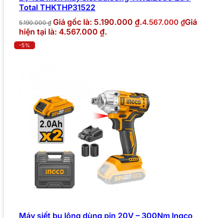
Total THKTHP31522
Giá gốc là: 5.190.000 ₫.
Giá
4.567.000
₫
5.190.000
₫
hiện tại là: 4.567.000 ₫.
-5%
Máy siết bu lông dùng pin 20V – 300Nm Ingco