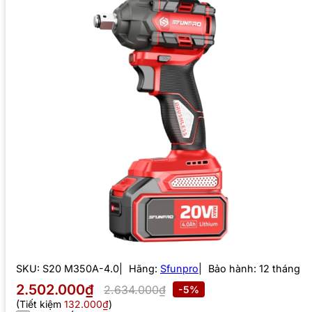
SKU:
S20 M350A-4.0
Hãng:
Sfunpro
Bảo hành: 12 tháng
2.502.000₫
2.634.000₫
-5%
(Tiết kiệm
132.000₫
)