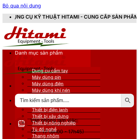
Bỏ qua nội dung
THUẬT HITAMI - CUNG CẤP SẢN PHẨM CHÍNH HÃNG, MỚ
Danh mục sản phẩm
Dụng cụ cầm tay
Máy dùng pin
Máy dùng điện
Máy dùng khí nén
Thiết bị đo kiểm
Thiết bị nâng đỡ
Thiết bị điện lạnh
Thiết bị xây dựng
Văn phòng làm việc:
Thiết bị nông nghiệp
Tủ đồ nghề
T2 - T7 (8h00 - 17h45)
Thang nhôm