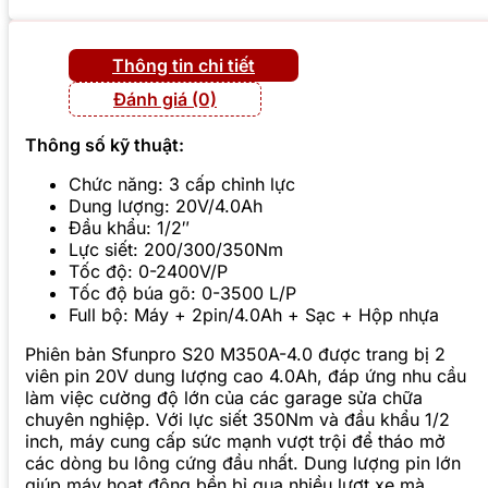
Thông tin chi tiết
Đánh giá (0)
Thông số kỹ thuật:
Chức năng: 3 cấp chỉnh lực
Dung lượng: 20V/4.0Ah
Đầu khẩu: 1/2″
Lực siết: 200/300/350Nm
Tốc độ: 0-2400V/P
Tốc độ búa gõ: 0-3500 L/P
Full bộ: Máy + 2pin/4.0Ah + Sạc + Hộp nhựa
Phiên bản Sfunpro S20 M350A-4.0 được trang bị 2
viên pin 20V dung lượng cao 4.0Ah, đáp ứng nhu cầu
làm việc cường độ lớn của các garage sửa chữa
chuyên nghiệp. Với lực siết 350Nm và đầu khẩu 1/2
inch, máy cung cấp sức mạnh vượt trội để tháo mở
các dòng bu lông cứng đầu nhất. Dung lượng pin lớn
giúp máy hoạt động bền bỉ qua nhiều lượt xe mà