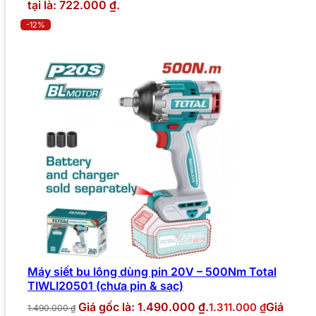
tại là: 722.000 ₫.
-12%
Máy siết bu lông dùng pin 20V – 500Nm Total
TIWLI20501 (chưa pin & sạc)
Giá gốc là: 1.490.000 ₫.
Giá
1.311.000
₫
1.490.000
₫