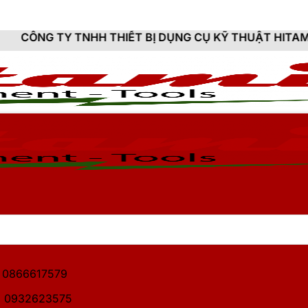
 THIẾT BỊ DỤNG CỤ KỸ THUẬT HITAMI - CUNG CẤP SẢN
1: 0866617579
2: 0932623575