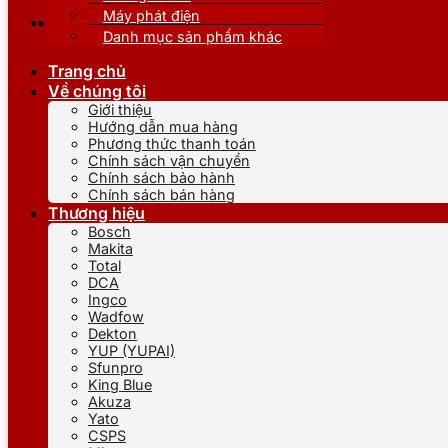
Máy phát điện
Danh mục sản phẩm khác
Trang chủ
Về chúng tôi
Giới thiệu
Hướng dẫn mua hàng
Phương thức thanh toán
Chính sách vận chuyển
Chính sách bảo hành
Chính sách bán hàng
Thương hiệu
Bosch
Makita
Total
DCA
Ingco
Wadfow
Dekton
YUP (YUPAI)
Sfunpro
King Blue
Akuza
Yato
CSPS