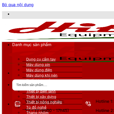
Bỏ qua nội dung
CÔNG TY TNHH
Danh mục sản phẩm
Dụng cụ cầm tay
Máy dùng pin
Máy dùng điện
Máy dùng khí nén
Thiết bị đo kiểm
Thiết bị nâng đỡ
Thiết bị điện lạnh
Thiết bị xây dựng
Văn phòng làm việc:
Hotline 
Thiết bị nông nghiệp
Tủ đồ nghề
T2 - T7 (8h00 - 17h45)
Hotline 
Thang nhôm