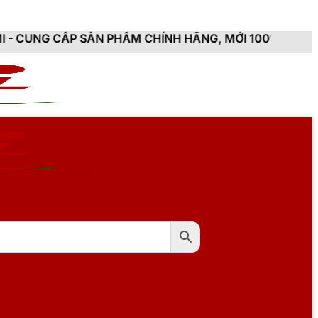
 PHẨM CHÍNH HÃNG, MỚI 100%, ĐẦY ĐỦ CHỨNG TỪ, HÓ