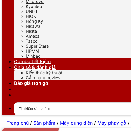
Mitutoyo
Kyoritsu
UNI-T
HIOKI
Hồng Ký
Nikawa
Nikita
Ameca
Tasco
Super Stars
HPMM
Minbao
Combo tiết kiệm
Chia sẻ & đánh giá
Kiến thức kỹ thuật
Cẩm nang review
Báo giá trọn gói
Trang chủ
/
Sản phẩm
/
Máy dùng điện
/
Máy phay gỗ
/