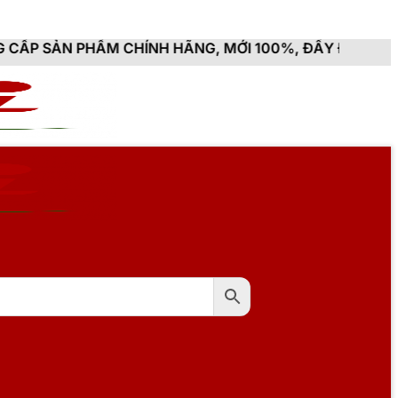
M CHÍNH HÃNG, MỚI 100%, ĐẦY ĐỦ CHỨNG TỪ, HÓA ĐƠ