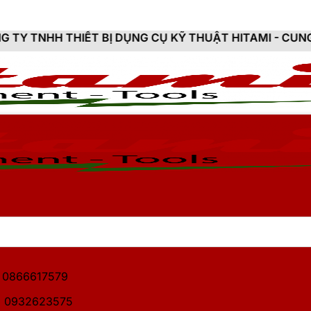
T BỊ DỤNG CỤ KỸ THUẬT HITAMI - CUNG CẤP SẢN PHẨ
1: 0866617579
2: 0932623575