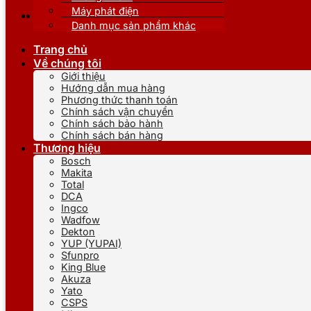
Máy phát điện
Danh mục sản phẩm khác
Trang chủ
Về chúng tôi
Giới thiệu
Hướng dẫn mua hàng
Phương thức thanh toán
Chính sách vận chuyển
Chính sách bảo hành
Chính sách bán hàng
Thương hiệu
Bosch
Makita
Total
DCA
Ingco
Wadfow
Dekton
YUP (YUPAI)
Sfunpro
King Blue
Akuza
Yato
CSPS