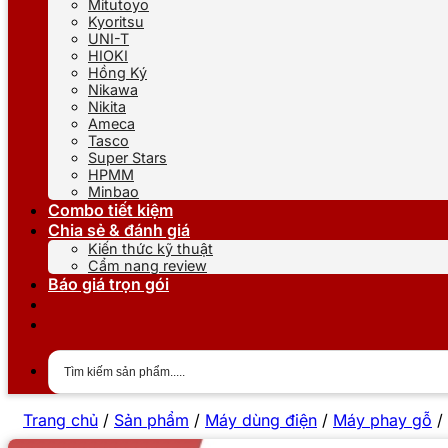
Mitutoyo
Kyoritsu
UNI-T
HIOKI
Hồng Ký
Nikawa
Nikita
Ameca
Tasco
Super Stars
HPMM
Minbao
Combo tiết kiệm
Chia sẻ & đánh giá
Kiến thức kỹ thuật
Cẩm nang review
Báo giá trọn gói
Trang chủ
/
Sản phẩm
/
Máy dùng điện
/
Máy phay gỗ
/