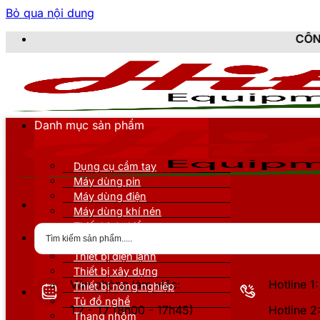
Bỏ qua nội dung
CÔNG TY TNHH THIẾ
Danh mục sản phẩm
Dụng cụ cầm tay
Máy dùng pin
Máy dùng điện
Máy dùng khí nén
Thiết bị đo kiểm
Thiết bị nâng đỡ
Thiết bị điện lạnh
Thiết bị xây dựng
Văn phòng làm việc:
Hotline 
Thiết bị nông nghiệp
Tủ đồ nghề
T2 - T7 (8h00 - 17h45)
Hotline 
Thang nhôm