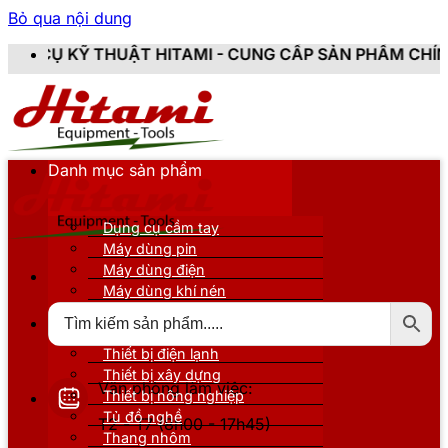
Bỏ qua nội dung
HITAMI - CUNG CẤP SẢN PHẨM CHÍNH HÃNG, MỚI 100%,
Danh mục sản phẩm
Dụng cụ cầm tay
Máy dùng pin
Máy dùng điện
Máy dùng khí nén
Thiết bị đo kiểm
Thiết bị nâng đỡ
Thiết bị điện lạnh
Thiết bị xây dựng
Văn phòng làm việc:
Thiết bị nông nghiệp
Tủ đồ nghề
T2 - T7 (8h00 - 17h45)
Thang nhôm