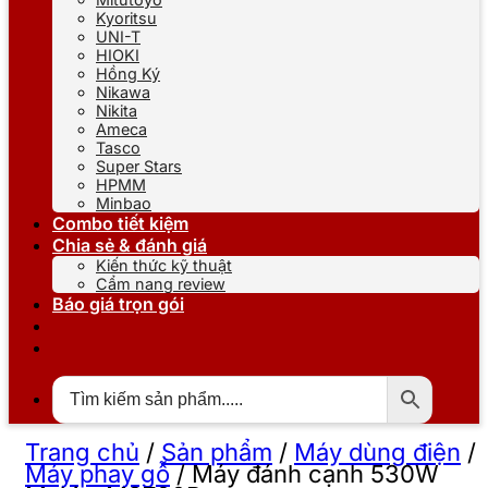
Kyoritsu
UNI-T
HIOKI
Hồng Ký
Nikawa
Nikita
Ameca
Tasco
Super Stars
HPMM
Minbao
Combo tiết kiệm
Chia sẻ & đánh giá
Kiến thức kỹ thuật
Cẩm nang review
Báo giá trọn gói
Trang chủ
/
Sản phẩm
/
Máy dùng điện
/
Máy phay gỗ
/
Máy đánh cạnh 530W