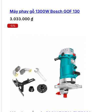
Máy phay gỗ 1300W Bosch GOF 130
3.033.000
₫
-5%