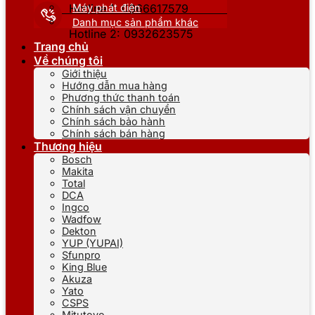
Máy phát điện
Hotline 1: 0866617579
Danh mục sản phẩm khác
Hotline 2: 0932623575
Trang chủ
Về chúng tôi
Giới thiệu
Hướng dẫn mua hàng
Phương thức thanh toán
Chính sách vận chuyển
Chính sách bảo hành
Chính sách bán hàng
Thương hiệu
Bosch
Makita
Total
DCA
Ingco
Wadfow
Dekton
YUP (YUPAI)
Sfunpro
King Blue
Akuza
Yato
CSPS
Mitutoyo