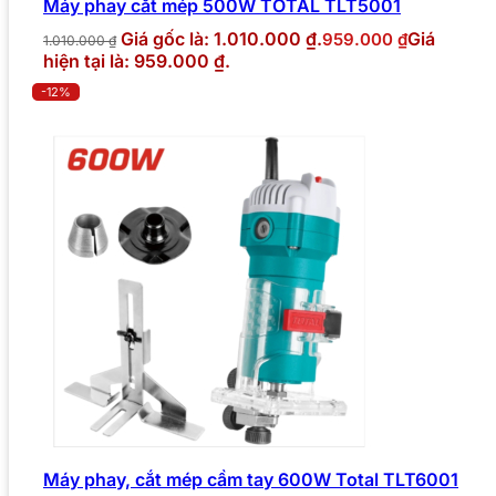
Máy phay cắt mép 500W TOTAL TLT5001
Giá gốc là: 1.010.000 ₫.
Giá
959.000
₫
1.010.000
₫
hiện tại là: 959.000 ₫.
-12%
Máy phay, cắt mép cầm tay 600W Total TLT6001