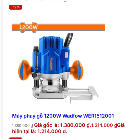
-12%
Máy phay gỗ 1200W Wadfow WER1512001
Giá gốc là: 1.380.000 ₫.
Giá
1.214.000
₫
1.380.000
₫
hiện tại là: 1.214.000 ₫.