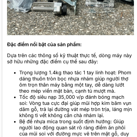
Đặc điểm nổi bật của sản phẩm:
Dựa trên các thông số kỹ thuật thực tế, dòng máy này
sở hữu những đặc điểm cụ thể sau đây:
Trọng lượng 1.4kg thao tác 1 tay linh hoạt: Phom
dáng thuôn tròn bọc nhựa nhám giúp người thợ
ôm trọn thân máy bằng một tay, dễ dàng lướt
theo mép viền mặt bàn, cạnh tủ mượt mà.
Tốc độ siêu nạp 35,000 v/p đánh bóng mạch
soi: Vòng tua cực đại giúp mũi hợp kim băm vụn
dăm gỗ, trả lại đường vát mép tròn trịa, láng mịn
không tì vết không cần chà nhám lại.
Bệ đế nhựa mica trong suốt định hướng: Giúp
người lao động quan sát rõ ràng điểm ăn phôi
của mũi soi với đường mực vẽ trên mặt gỗ, duy