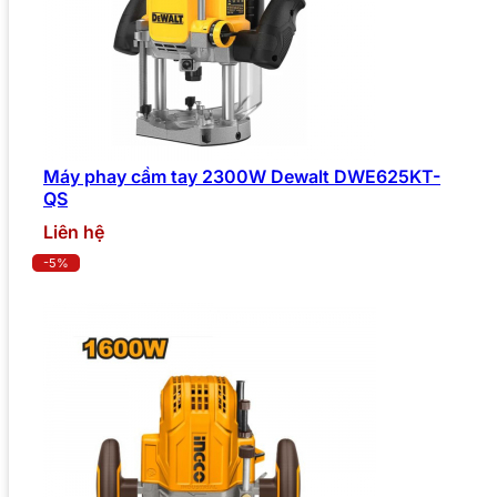
Máy phay cầm tay 2300W Dewalt DWE625KT-
QS
Liên hệ
-5%