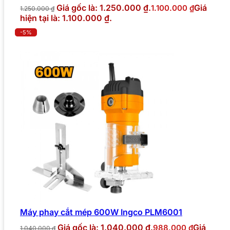
Giá gốc là: 1.250.000 ₫.
Giá
1.100.000
₫
1.250.000
₫
hiện tại là: 1.100.000 ₫.
-5%
Máy phay cắt mép 600W Ingco PLM6001
Giá gốc là: 1.040.000 ₫.
Giá
988.000
₫
1.040.000
₫