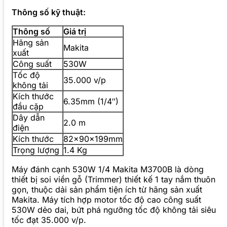
Thông số kỹ thuật:
Thông số
Giá trị
Hãng sản
Makita
xuất
Công suất
530W
Tốc độ
35.000 v/p
không tải
Kích thước
6.35mm (1/4″)
đầu cặp
Dây dẫn
2.0 m
điện
Kích thước
82x90x199mm
Trọng lượng
1.4 Kg
Máy đánh cạnh 530W 1/4 Makita M3700B là dòng
thiết bị soi viền gỗ (Trimmer) thiết kế 1 tay nắm thuôn
gọn, thuộc dải sản phẩm tiện ích từ hãng sản xuất
Makita. Máy tích hợp motor tốc độ cao công suất
530W dẻo dai, bứt phá ngưỡng tốc độ không tải siêu
tốc đạt 35.000 v/p.