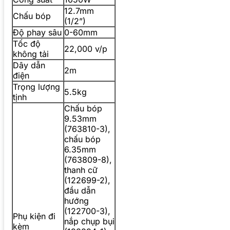
12.7mm
Chấu bóp
(1/2”)
Độ phay sâu
0-60mm
Tốc độ
22,000 v/p
không tải
Dây dẫn
2m
điện
Trọng lượng
5.5kg
tịnh
Chấu bóp
9.53mm
(763810-3),
chấu bóp
6.35mm
(763809-8),
thanh cữ
(122699-2),
đầu dẫn
hướng
(122700-3),
Phụ kiện đi
nắp chụp bụi
kèm