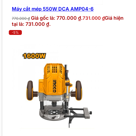
Máy cắt mép 550W DCA AMP04-6
Giá gốc là: 770.000 ₫.
Giá hiện
731.000
₫
770.000
₫
tại là: 731.000 ₫.
-5%