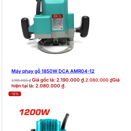
Máy phay gỗ 1850W DCA AMR04-12
Giá gốc là: 2.190.000 ₫.
Giá
2.080.000
₫
2.190.000
₫
hiện tại là: 2.080.000 ₫.
-12%