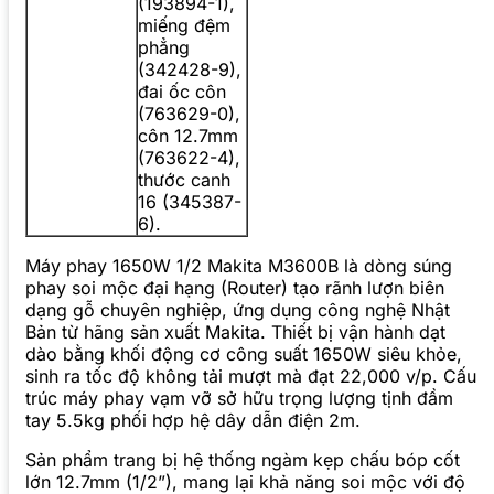
(193894-1),
miếng đệm
phẳng
(342428-9),
đai ốc côn
(763629-0),
côn 12.7mm
(763622-4),
thước canh
16 (345387-
6).
Máy phay 1650W 1/2 Makita M3600B là dòng súng
phay soi mộc đại hạng (Router) tạo rãnh lượn biên
dạng gỗ chuyên nghiệp, ứng dụng công nghệ Nhật
Bản từ hãng sản xuất Makita. Thiết bị vận hành dạt
dào bằng khối động cơ công suất 1650W siêu khỏe,
sinh ra tốc độ không tải mượt mà đạt 22,000 v/p. Cấu
trúc máy phay vạm vỡ sở hữu trọng lượng tịnh đầm
tay 5.5kg phối hợp hệ dây dẫn điện 2m.
Sản phẩm trang bị hệ thống ngàm kẹp chấu bóp cốt
lớn 12.7mm (1/2”), mang lại khả năng soi mộc với độ