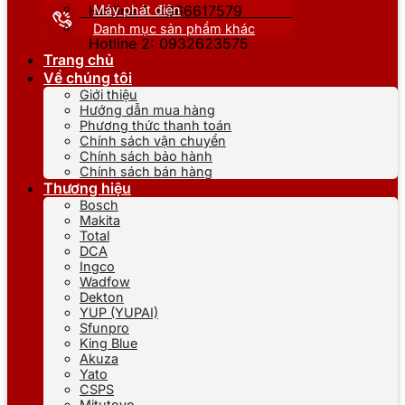
Máy phát điện
Hotline 1: 0866617579
Danh mục sản phẩm khác
Hotline 2: 0932623575
Trang chủ
Về chúng tôi
Giới thiệu
Hướng dẫn mua hàng
Phương thức thanh toán
Chính sách vận chuyển
Chính sách bảo hành
Chính sách bán hàng
Thương hiệu
Bosch
Makita
Total
DCA
Ingco
Wadfow
Dekton
YUP (YUPAI)
Sfunpro
King Blue
Akuza
Yato
CSPS
Mitutoyo