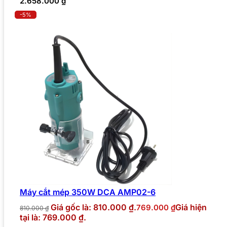
2.658.000
₫
-5%
Máy cắt mép 350W DCA AMP02-6
Giá gốc là: 810.000 ₫.
Giá hiện
769.000
₫
810.000
₫
tại là: 769.000 ₫.