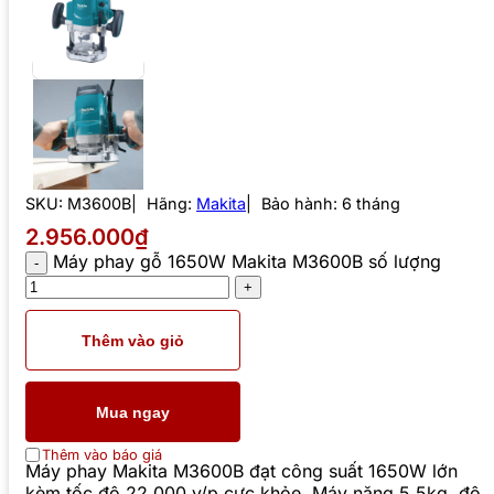
SKU:
M3600B
Hãng:
Makita
Bảo hành: 6 tháng
2.956.000₫
Máy phay gỗ 1650W Makita M3600B số lượng
Thêm vào giỏ
Mua ngay
Thêm vào báo giá
Máy phay Makita M3600B đạt công suất 1650W lớn
kèm tốc độ 22,000 v/p cực khỏe. Máy nặng 5.5kg, độ