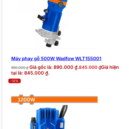
Máy phay gỗ 500W Wadfow WLT155001
Giá gốc là: 890.000 ₫.
Giá hiện
845.000
₫
890.000
₫
tại là: 845.000 ₫.
-12%