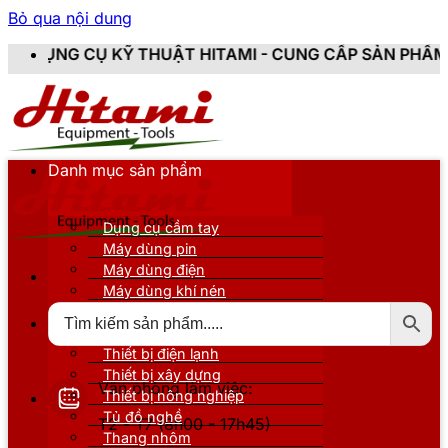
Bỏ qua nội dung
THUẬT HITAMI - CUNG CẤP SẢN PHẨM CHÍNH HÃNG, MỚ
Danh mục sản phẩm
Dụng cụ cầm tay
Máy dùng pin
Máy dùng điện
Máy dùng khí nén
Thiết bị đo kiểm
Thiết bị nâng đỡ
Thiết bị điện lạnh
Thiết bị xây dựng
Văn phòng làm việc:
Thiết bị nông nghiệp
Tủ đồ nghề
T2 - T7 (8h00 - 17h45)
Thang nhôm