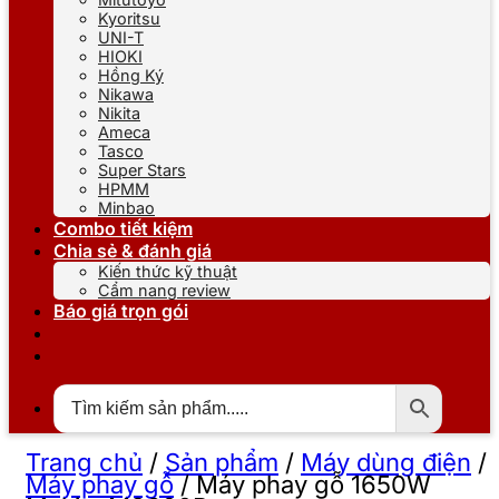
Kyoritsu
UNI-T
HIOKI
Hồng Ký
Nikawa
Nikita
Ameca
Tasco
Super Stars
HPMM
Minbao
Combo tiết kiệm
Chia sẻ & đánh giá
Kiến thức kỹ thuật
Cẩm nang review
Báo giá trọn gói
Trang chủ
/
Sản phẩm
/
Máy dùng điện
/
Máy phay gỗ
/
Máy phay gỗ 1650W