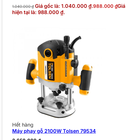
Giá gốc là: 1.040.000 ₫.
Giá
988.000
₫
1.040.000
₫
hiện tại là: 988.000 ₫.
Hết hàng
Máy phay gỗ 2100W Tolsen 79534