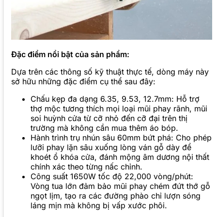
Đặc điểm nổi bật của sản phẩm:
Dựa trên các thông số kỹ thuật thực tế, dòng máy này
sở hữu những đặc điểm cụ thể sau đây:
Chấu kẹp đa dạng 6.35, 9.53, 12.7mm: Hỗ trợ
thợ mộc tương thích mọi loại mũi phay rãnh, mũi
soi huỳnh cửa từ cỡ nhỏ đến cỡ đại trên thị
trường mà không cần mua thêm áo bóp.
Hành trình trụ nhún sâu 60mm bứt phá: Cho phép
lưỡi phay lặn sâu xuống lòng ván gỗ dày để
khoét ổ khóa cửa, đánh mộng âm dương nội thất
chính xác theo từng nấc chỉnh.
Công suất 1650W tốc độ 22,000 vòng/phút:
Vòng tua lớn đảm bảo mũi phay chém đứt thớ gỗ
ngọt lịm, tạo ra các đường phào chỉ lượn sóng
láng mịn mà không bị vấp xước phôi.