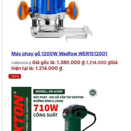
Máy phay gỗ 1200W Wadfow WER1512001
Giá gốc là: 1.380.000 ₫.
Giá
1.214.000
₫
1.380.000
₫
hiện tại là: 1.214.000 ₫.
-20%