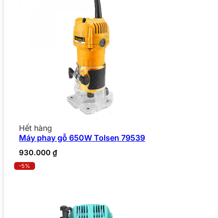
Hết hàng
Máy phay gỗ 650W Tolsen 79539
930.000
₫
-5%