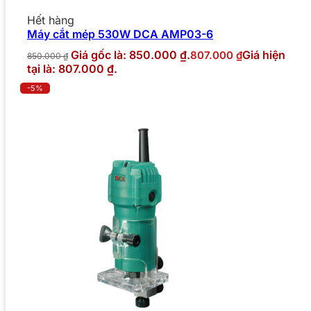
Hết hàng
Máy cắt mép 530W DCA AMP03-6
Giá gốc là: 850.000 ₫.
Giá hiện
807.000
₫
850.000
₫
tại là: 807.000 ₫.
-5%