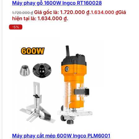
Máy phay gỗ 1600W Ingco RT160028
Giá gốc là: 1.720.000 ₫.
Giá
1.634.000
₫
1.720.000
₫
hiện tại là: 1.634.000 ₫.
-5%
Máy phay cắt mép 600W Ingco PLM6001