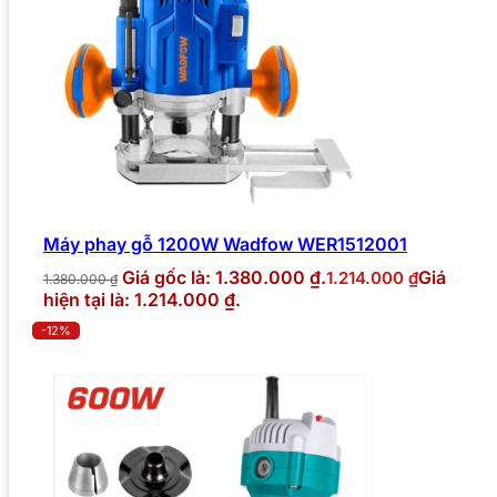
Máy phay gỗ 1200W Wadfow WER1512001
Giá gốc là: 1.380.000 ₫.
Giá
1.214.000
₫
1.380.000
₫
hiện tại là: 1.214.000 ₫.
-12%