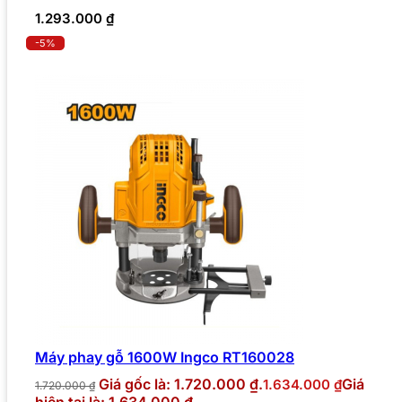
1.293.000
₫
-5%
Máy phay gỗ 1600W Ingco RT160028
Giá gốc là: 1.720.000 ₫.
Giá
1.634.000
₫
1.720.000
₫
hiện tại là: 1.634.000 ₫.