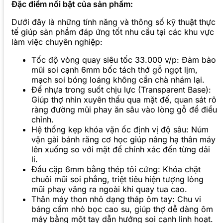
Đặc điểm nổi bật của sản phẩm:
Dưới đây là những tính năng và thông số kỹ thuật thực
tế giúp sản phẩm đáp ứng tốt nhu cầu tại các khu vực
làm việc chuyên nghiệp:
Tốc độ vòng quay siêu tốc 33.000 v/p: Đảm bảo
mũi soi cạnh 6mm bốc tách thớ gỗ ngọt lịm,
mạch soi bóng loáng không cần chà nhám lại.
Đế nhựa trong suốt chịu lực (Transparent Base):
Giúp thợ nhìn xuyên thấu qua mặt đế, quan sát rõ
ràng đường mũi phay ăn sâu vào lòng gỗ để điều
chỉnh.
Hệ thống kẹp khóa vặn ốc định vị độ sâu: Núm
vặn gài bánh răng cơ học giúp nâng hạ thân máy
lên xuống so với mặt đế chính xác đến từng dải
li.
Đầu cặp 6mm bằng thép tôi cứng: Khóa chặt
chuôi mũi soi phẳng, triệt tiêu hiện tượng lỏng
mũi phay văng ra ngoài khi quay tua cao.
Thân máy thon nhỏ dạng tháp ôm tay: Chu vi
báng cầm nhỏ bọc cao su, giúp thợ dễ dàng ôm
máy bằng một tay dẫn hướng soi cạnh linh hoạt.