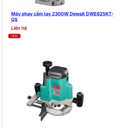
Máy phay cầm tay 2300W Dewalt DWE625KT-
QS
Liên hệ
-5%