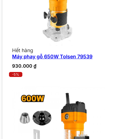
Hết hàng
Máy phay gỗ 650W Tolsen 79539
930.000
₫
-5%