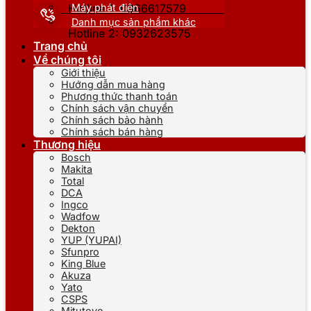
Máy phát điện
Hotline 1: 0866617579
Danh mục sản phẩm khác
Hotline 2: 0932623575
Trang chủ
Về chúng tôi
Giới thiệu
Hướng dẫn mua hàng
Phương thức thanh toán
Chính sách vận chuyển
Chính sách bảo hành
Chính sách bán hàng
Thương hiệu
Bosch
Makita
Total
DCA
Ingco
Wadfow
Dekton
YUP (YUPAI)
Sfunpro
King Blue
Akuza
Yato
CSPS
Mitutoyo