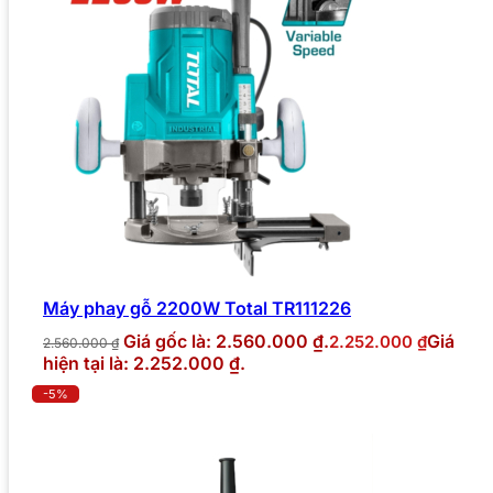
Máy phay gỗ 2200W Total TR111226
Giá gốc là: 2.560.000 ₫.
Giá
2.252.000
₫
2.560.000
₫
hiện tại là: 2.252.000 ₫.
-5%