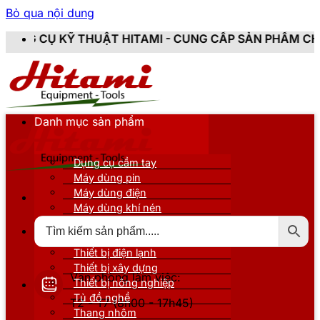
Bỏ qua nội dung
UẬT HITAMI - CUNG CẤP SẢN PHẨM CHÍNH HÃNG, MỚI 
Danh mục sản phẩm
Dụng cụ cầm tay
Máy dùng pin
Máy dùng điện
Máy dùng khí nén
Thiết bị đo kiểm
Thiết bị nâng đỡ
Thiết bị điện lạnh
Thiết bị xây dựng
Văn phòng làm việc:
Thiết bị nông nghiệp
Tủ đồ nghề
T2 - T7 (8h00 - 17h45)
Thang nhôm