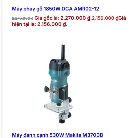
Máy phay gỗ 1850W DCA AMR02-12
Giá gốc là: 2.270.000 ₫.
Giá
2.156.000
₫
2.270.000
₫
hiện tại là: 2.156.000 ₫.
Máy đánh cạnh 530W Makita M3700B