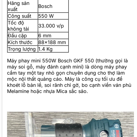
Hãng sản
Bosch
xuất
Công suất
550 W
Tốc độ
33.000 v/p
không tải
Đầu cặp
6 mm
Kích thước
88×188 mm
Trọng lượng
1.4 Kg
Máy phay mini 550W Bosch GKF 550 (thường gọi là
máy soi gỗ, máy đánh cạnh mini) là dòng máy phay
cầm tay một tay nhỏ gọn chuyên dụng cho thợ làm
mộc nội thất quảng cáo. Máy là công cụ tối ưu để
khoét lỗ bản lề, soi rãnh chỉ gờ, bo cạnh viền ván phủ
Melamine hoặc nhựa Mica sắc sảo.