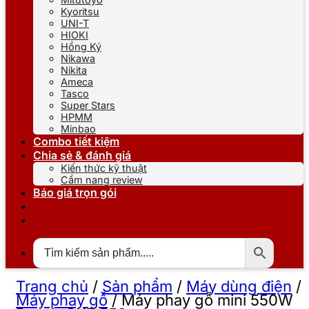
Kyoritsu
UNI-T
HIOKI
Hồng Ký
Nikawa
Nikita
Ameca
Tasco
Super Stars
HPMM
Minbao
Combo tiết kiệm
Chia sẻ & đánh giá
Kiến thức kỹ thuật
Cẩm nang review
Báo giá trọn gói
Trang chủ
/
Sản phẩm
/
Máy dùng điện
/
Máy phay gỗ
/
Máy phay gỗ mini 550W