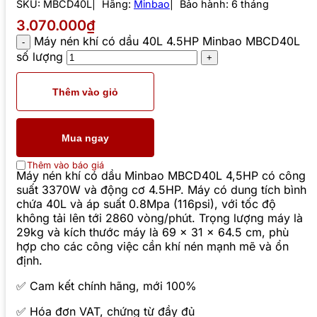
SKU:
MBCD40L
Hãng:
Minbao
Bảo hành: 6 tháng
3.070.000₫
Máy nén khí có dầu 40L 4.5HP Minbao MBCD40L
số lượng
Thêm vào giỏ
Mua ngay
Thêm vào báo giá
Máy nén khí có dầu Minbao MBCD40L 4,5HP có công
suất 3370W và động cơ 4.5HP. Máy có dung tích bình
chứa 40L và áp suất 0.8Mpa (116psi), với tốc độ
không tải lên tới 2860 vòng/phút. Trọng lượng máy là
29kg và kích thước máy là 69 x 31 x 64.5 cm, phù
hợp cho các công việc cần khí nén mạnh mẽ và ổn
định.
✅ Cam kết chính hãng, mới 100%
✅ Hóa đơn VAT, chứng từ đầy đủ