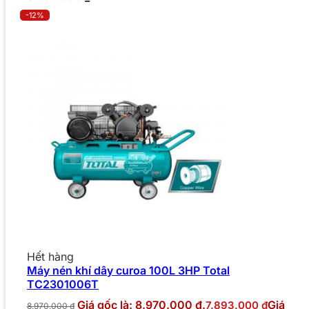
-12%
Hết hàng
Máy nén khí dây curoa 100L 3HP Total
TC2301006T
Giá gốc là: 8.970.000 ₫.
Giá
7.893.000
₫
8.970.000
₫