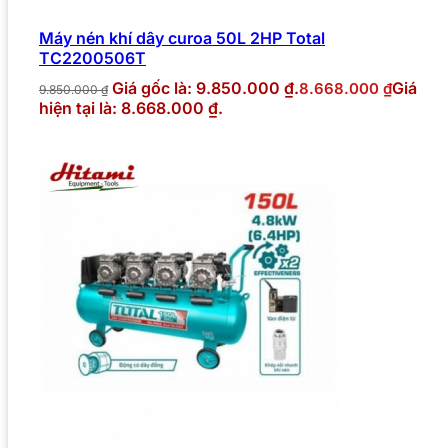
Máy nén khí dây curoa 50L 2HP Total
TC2200506T
Giá gốc là: 9.850.000 ₫.
Giá
8.668.000
₫
9.850.000
₫
hiện tại là: 8.668.000 ₫.