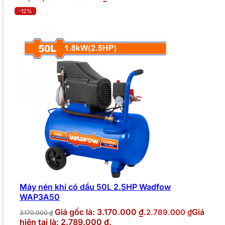
-12%
Máy nén khí có dầu 50L 2.5HP Wadfow
WAP3A50
Giá gốc là: 3.170.000 ₫.
Giá
2.789.000
₫
3.170.000
₫
hiện tại là: 2.789.000 ₫.