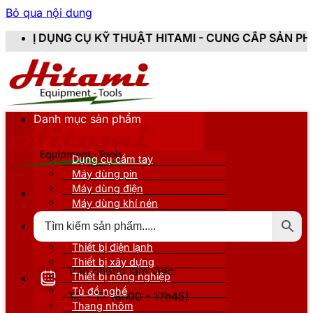
Bỏ qua nội dung
Ỹ THUẬT HITAMI - CUNG CẤP SẢN PHẨM CHÍNH HÃNG, 
Danh mục sản phẩm
Dụng cụ cầm tay
Máy dùng pin
Máy dùng điện
Máy dùng khí nén
Thiết bị đo kiểm
Thiết bị nâng đỡ
Thiết bị điện lạnh
Thiết bị xây dựng
Văn phòng làm việc:
Thiết bị nông nghiệp
Tủ đồ nghề
T2 - T7 (8h00 - 17h45)
Thang nhôm