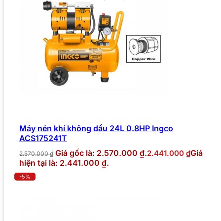
Máy nén khí không dầu 24L 0.8HP Ingco
ACS175241T
Giá gốc là: 2.570.000 ₫.
Giá
2.441.000
₫
2.570.000
₫
hiện tại là: 2.441.000 ₫.
-5%