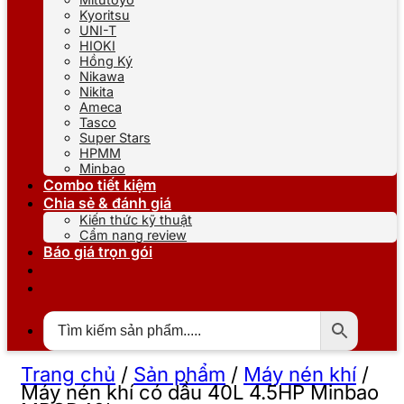
Kyoritsu
UNI-T
HIOKI
Hồng Ký
Nikawa
Nikita
Ameca
Tasco
Super Stars
HPMM
Minbao
Combo tiết kiệm
Chia sẻ & đánh giá
Kiến thức kỹ thuật
Cẩm nang review
Báo giá trọn gói
Trang chủ
/
Sản phẩm
/
Máy nén khí
/
Máy nén khí có dầu 40L 4.5HP Minbao