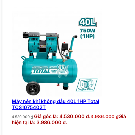
Máy nén khí không dầu 40L 1HP Total
TCS1075402T
Giá gốc là: 4.530.000 ₫.
Giá
3.986.000
₫
4.530.000
₫
hiện tại là: 3.986.000 ₫.