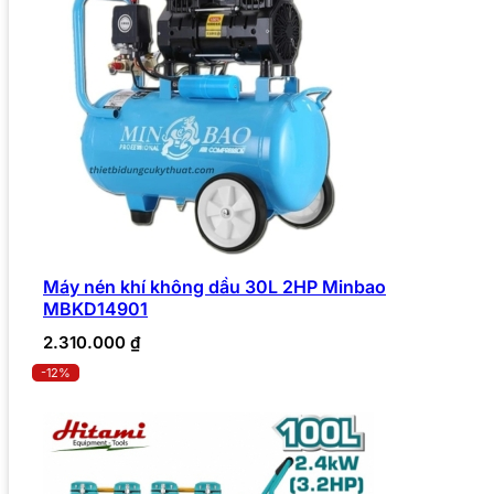
Máy nén khí không dầu 30L 2HP Minbao
MBKD14901
2.310.000
₫
-12%