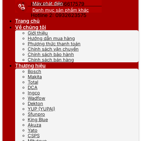
Máy phát điện
Hotline 1: 0866617579
Danh mục sản phẩm khác
Hotline 2: 0932623575
Trang chủ
Về chúng tôi
Giới thiệu
Hướng dẫn mua hàng
Phương thức thanh toán
Chính sách vận chuyển
Chính sách bảo hành
Chính sách bán hàng
Thương hiệu
Bosch
Makita
Total
DCA
Ingco
Wadfow
Dekton
YUP (YUPAI)
Sfunpro
King Blue
Akuza
Yato
CSPS
Mitutoyo