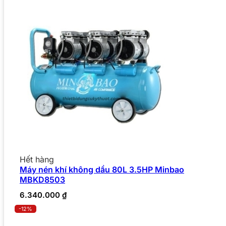
Hết hàng
Máy nén khí không dầu 80L 3.5HP Minbao
MBKD8503
6.340.000
₫
-12%