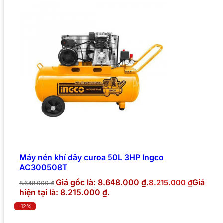
Máy nén khí dây curoa 50L 3HP Ingco
AC300508T
Giá gốc là: 8.648.000 ₫.
Giá
8.215.000
₫
8.648.000
₫
hiện tại là: 8.215.000 ₫.
-12%