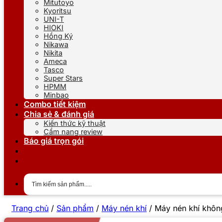
Mitutoyo
Kyoritsu
UNI-T
HIOKI
Hồng Ký
Nikawa
Nikita
Ameca
Tasco
Super Stars
HPMM
Minbao
Combo tiết kiệm
Chia sẻ & đánh giá
Kiến thức kỹ thuật
Cẩm nang review
Báo giá trọn gói
Trang chủ
/
Sản phẩm
/
Máy nén khí
/
Máy nén khí khô