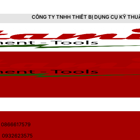
G TY TNHH THIẾT BỊ DỤNG CỤ KỸ THUẬT HITAMI - CU
1: 0866617579
2: 0932623575