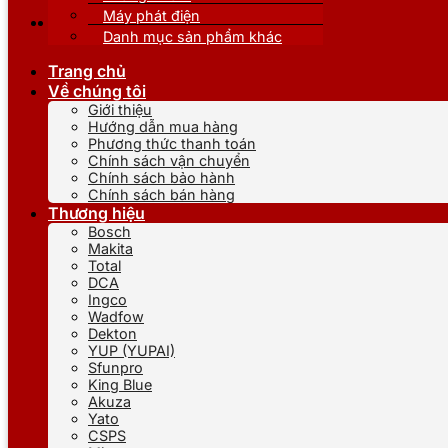
Máy phát điện
Danh mục sản phẩm khác
Trang chủ
Về chúng tôi
Giới thiệu
Hướng dẫn mua hàng
Phương thức thanh toán
Chính sách vận chuyển
Chính sách bảo hành
Chính sách bán hàng
Thương hiệu
Bosch
Makita
Total
DCA
Ingco
Wadfow
Dekton
YUP (YUPAI)
Sfunpro
King Blue
Akuza
Yato
CSPS