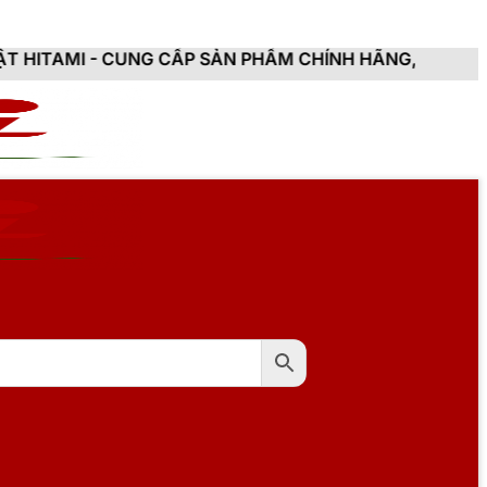
NG CẤP SẢN PHẨM CHÍNH HÃNG, MỚI 100%, ĐẦY ĐỦ CHỨ