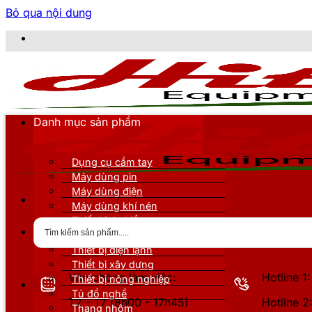
Bỏ qua nội dung
CÔN
Danh mục sản phẩm
Dụng cụ cầm tay
Máy dùng pin
Máy dùng điện
Máy dùng khí nén
Thiết bị đo kiểm
Thiết bị nâng đỡ
Thiết bị điện lạnh
Thiết bị xây dựng
Văn phòng làm việc:
Hotline 
Thiết bị nông nghiệp
Tủ đồ nghề
T2 - T7 (8h00 - 17h45)
Hotline 
Thang nhôm