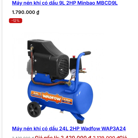
Máy nén khí có dầu 9L 2HP Minbao MBCD9L
1.790.000
₫
-12%
Máy nén khí có dầu 24L 2HP Wadfow WAP3A24
Giá gốc là: 2.420.000 ₫.
Giá
2.129.000
₫