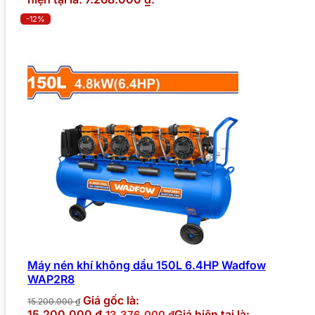
-12%
Máy nén khí không dầu 150L 6.4HP Wadfow
WAP2R8
Giá gốc là:
15.200.000
₫
15.200.000 ₫.
Giá hiện tại là:
13.376.000
₫