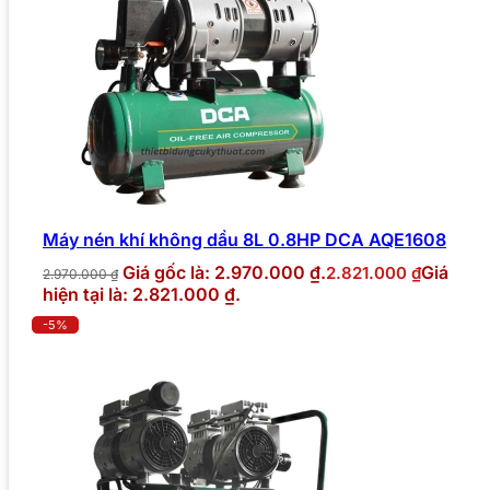
Máy nén khí không dầu 8L 0.8HP DCA AQE1608
Giá gốc là: 2.970.000 ₫.
Giá
2.821.000
₫
2.970.000
₫
hiện tại là: 2.821.000 ₫.
-5%