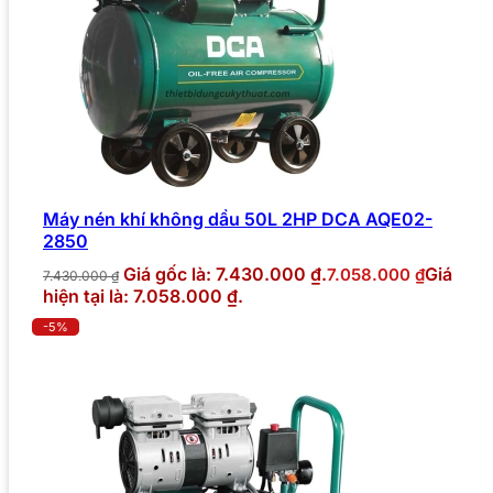
Máy nén khí không dầu 50L 2HP DCA AQE02-
2850
Giá gốc là: 7.430.000 ₫.
Giá
7.058.000
₫
7.430.000
₫
hiện tại là: 7.058.000 ₫.
-5%