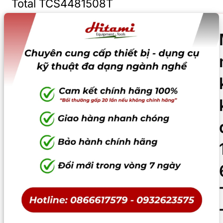
Total TCS4481508T