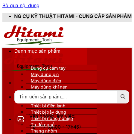
Bỏ qua nội dung
UẬT HITAMI - CUNG CẤP SẢN PHẨM CHÍNH HÃNG, MỚI 
Danh mục sản phẩm
Dụng cụ cầm tay
Máy dùng pin
Máy dùng điện
Máy dùng khí nén
Thiết bị đo kiểm
Thiết bị nâng đỡ
Thiết bị điện lạnh
Thiết bị xây dựng
Văn phòng làm việc:
Thiết bị nông nghiệp
Tủ đồ nghề
T2 - T7 (8h00 - 17h45)
Thang nhôm