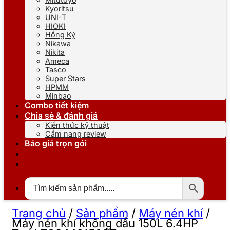
Kyoritsu
UNI-T
HIOKI
Hồng Ký
Nikawa
Nikita
Ameca
Tasco
Super Stars
HPMM
Minbao
Combo tiết kiệm
Chia sẻ & đánh giá
Kiến thức kỹ thuật
Cẩm nang review
Báo giá trọn gói
Trang chủ
/
Sản phẩm
/
Máy nén khí
/
Máy nén khí không dầu 150L 6.4HP