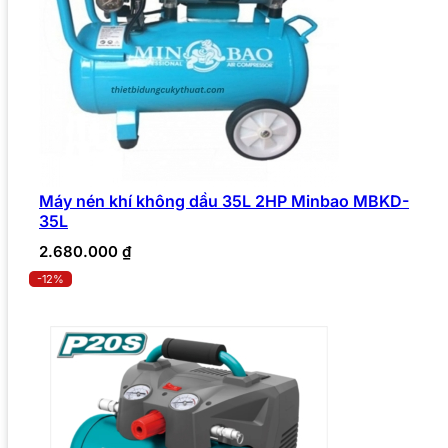
Máy nén khí không dầu 35L 2HP Minbao MBKD-
35L
2.680.000
₫
-12%