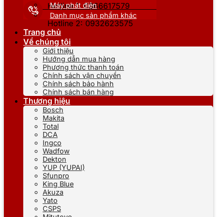
Máy phát điện
Hotline 1: 0866617579
Danh mục sản phẩm khác
Hotline 2: 0932623575
Trang chủ
Về chúng tôi
Giới thiệu
Hướng dẫn mua hàng
Phương thức thanh toán
Chính sách vận chuyển
Chính sách bảo hành
Chính sách bán hàng
Thương hiệu
Bosch
Makita
Total
DCA
Ingco
Wadfow
Dekton
YUP (YUPAI)
Sfunpro
King Blue
Akuza
Yato
CSPS
Mitutoyo