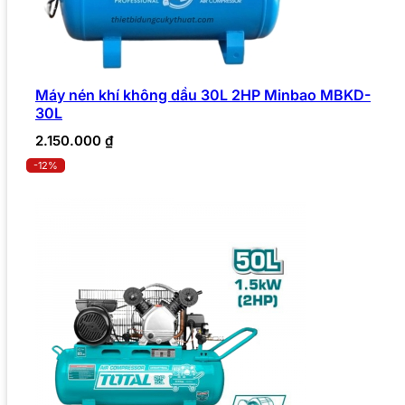
Máy nén khí không dầu 30L 2HP Minbao MBKD-
30L
2.150.000
₫
-12%