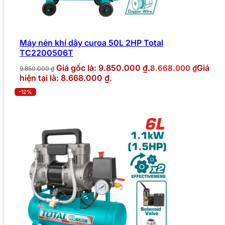
Máy nén khí dây curoa 50L 2HP Total
TC2200506T
Giá gốc là: 9.850.000 ₫.
Giá
8.668.000
₫
9.850.000
₫
hiện tại là: 8.668.000 ₫.
-12%