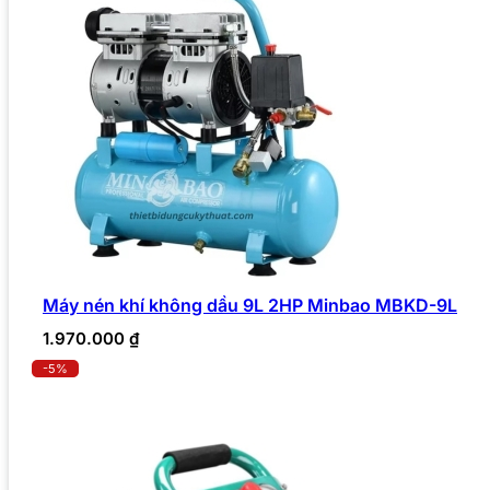
Máy nén khí không dầu 9L 2HP Minbao MBKD-9L
1.970.000
₫
-5%