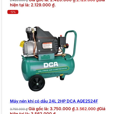
2.420.000
₫
hiện tại là: 2.129.000 ₫.
-5%
Máy nén khí có dầu 24L 2HP DCA AQE2524F
Giá gốc là: 3.750.000 ₫.
Giá
3.562.000
₫
3.750.000
₫
hiện tại là: 3.562.000 ₫.