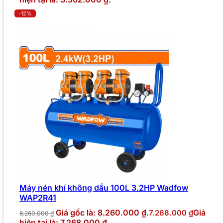
-12%
Máy nén khí không dầu 100L 3.2HP Wadfow
WAP2R41
Giá gốc là: 8.260.000 ₫.
Giá
7.268.000
₫
8.260.000
₫
hiện tại là: 7.268.000 ₫.