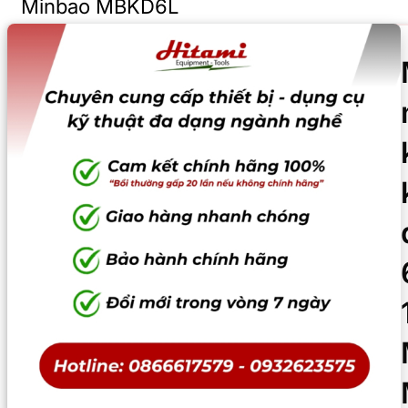
Minbao MBKD6L