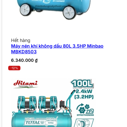
Hết hàng
Máy nén khí không dầu 80L 3.5HP Minbao
MBKD8503
6.340.000
₫
-12%