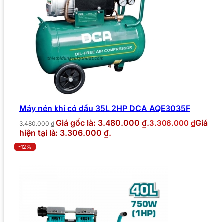
Máy nén khí có dầu 35L 2HP DCA AQE3035F
Giá gốc là: 3.480.000 ₫.
Giá
3.306.000
₫
3.480.000
₫
hiện tại là: 3.306.000 ₫.
-12%