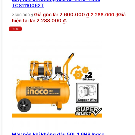
TCS1110062T
Giá gốc là: 2.600.000 ₫.
Giá
2.288.000
₫
2.600.000
₫
hiện tại là: 2.288.000 ₫.
-5%
Máy nén khí không dầu 50L 1.6HP Ingco