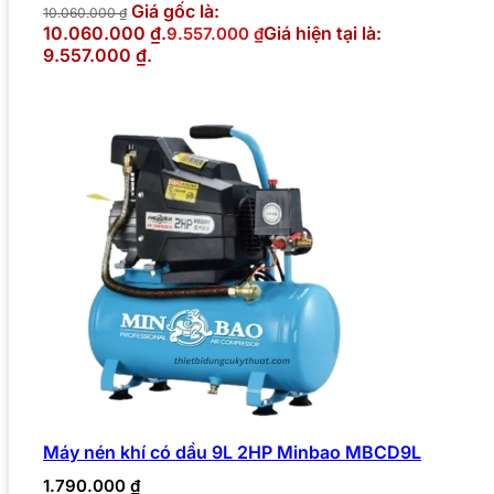
Giá gốc là:
10.060.000
₫
10.060.000 ₫.
Giá hiện tại là:
9.557.000
₫
9.557.000 ₫.
Máy nén khí có dầu 9L 2HP Minbao MBCD9L
1.790.000
₫