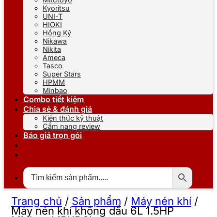
Kyoritsu
UNI-T
HIOKI
Hồng Ký
Nikawa
Nikita
Ameca
Tasco
Super Stars
HPMM
Minbao
Combo tiết kiệm
Chia sẻ & đánh giá
Kiến thức kỹ thuật
Cẩm nang review
Báo giá trọn gói
Trang chủ
/
Sản phẩm
/
Máy nén khí
/
Máy nén khí không dầu 6L 1.5HP