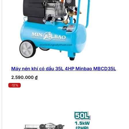
Máy nén khí có dầu 35L 4HP Minbao MBCD35L
2.590.000
₫
-12%