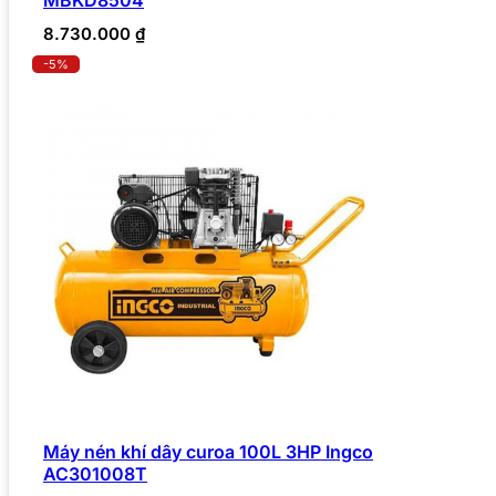
8.730.000
₫
-5%
Máy nén khí dây curoa 100L 3HP Ingco
AC301008T