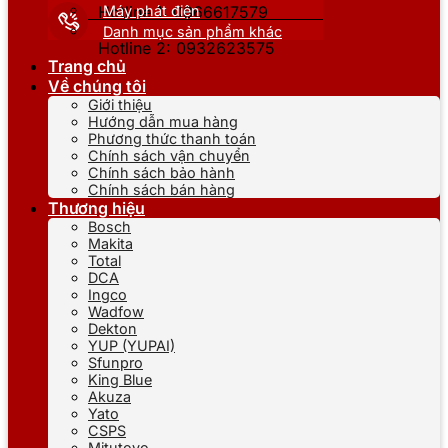
Máy phát điện
Hotline 1: 0866617579
Danh mục sản phẩm khác
Hotline 2: 0932623575
Trang chủ
Về chúng tôi
Giới thiệu
Hướng dẫn mua hàng
Phương thức thanh toán
Chính sách vận chuyển
Chính sách bảo hành
Chính sách bán hàng
Thương hiệu
Bosch
Makita
Total
DCA
Ingco
Wadfow
Dekton
YUP (YUPAI)
Sfunpro
King Blue
Akuza
Yato
CSPS
Mitutoyo