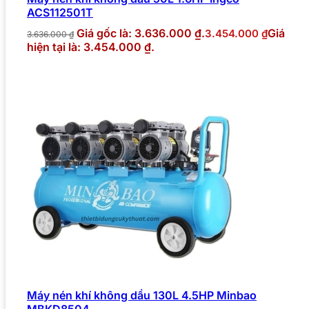
ACS112501T
Giá gốc là: 3.636.000 ₫.
Giá
3.454.000
₫
3.636.000
₫
hiện tại là: 3.454.000 ₫.
Máy nén khí không dầu 130L 4.5HP Minbao
MBKD8504