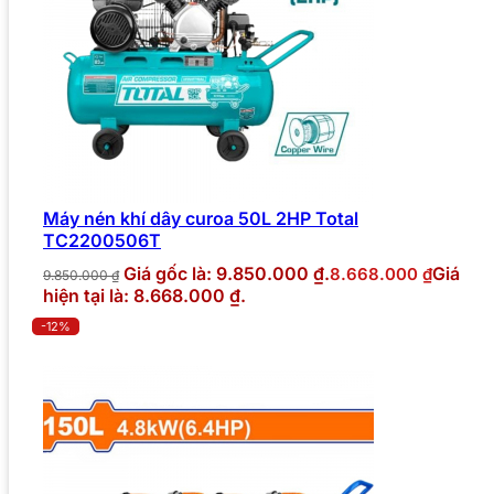
Máy nén khí dây curoa 50L 2HP Total
TC2200506T
Giá gốc là: 9.850.000 ₫.
Giá
8.668.000
₫
9.850.000
₫
hiện tại là: 8.668.000 ₫.
-12%