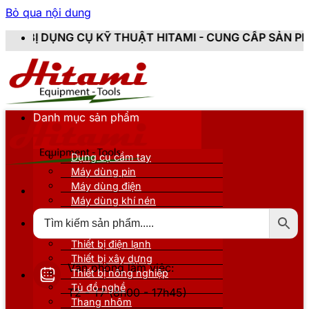
Bỏ qua nội dung
KỸ THUẬT HITAMI - CUNG CẤP SẢN PHẨM CHÍNH HÃNG,
Danh mục sản phẩm
Dụng cụ cầm tay
Máy dùng pin
Máy dùng điện
Máy dùng khí nén
Thiết bị đo kiểm
Thiết bị nâng đỡ
Thiết bị điện lạnh
Thiết bị xây dựng
Văn phòng làm việc:
Thiết bị nông nghiệp
Tủ đồ nghề
T2 - T7 (8h00 - 17h45)
Thang nhôm