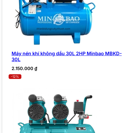
Máy nén khí không dầu 30L 2HP Minbao MBKD-
30L
2.150.000
₫
-12%