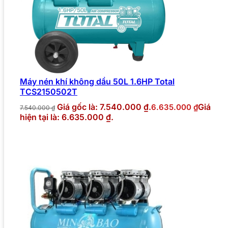
Máy nén khí không dầu 50L 1.6HP Total
TCS2150502T
Giá gốc là: 7.540.000 ₫.
Giá
6.635.000
₫
7.540.000
₫
hiện tại là: 6.635.000 ₫.