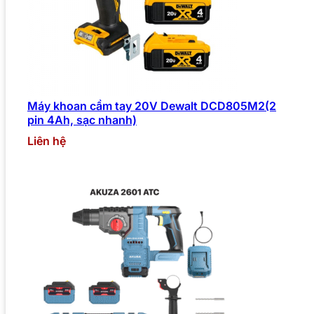
Máy khoan cầm tay 20V Dewalt DCD805M2(2
pin 4Ah, sạc nhanh)
Liên hệ