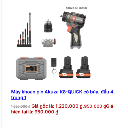
Máy khoan pin Akuza K8-QUICK có búa, đầu 4
trong 1
Giá gốc là: 1.220.000 ₫.
Giá
950.000
₫
1.220.000
₫
hiện tại là: 950.000 ₫.