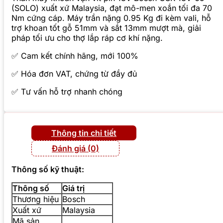
(SOLO) xuất xứ Malaysia, đạt mô-men xoắn tối đa 70
Nm cứng cáp. Máy trần nặng 0.95 Kg đi kèm vali, hỗ
trợ khoan tốt gỗ 51mm và sắt 13mm mượt mà, giải
pháp tối ưu cho thợ lắp ráp cơ khí nặng.
✅ Cam kết chính hãng, mới 100%
✅ Hóa đơn VAT, chứng từ đầy đủ
✅ Tư vấn hỗ trợ nhanh chóng
Thông tin chi tiết
Đánh giá (0)
Thông số kỹ thuật:
Thông số
Giá trị
Thương hiệu
Bosch
Xuất xứ
Malaysia
Mã sản