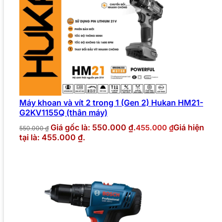
Máy khoan và vít 2 trong 1 (Gen 2) Hukan HM21-
G2KV1155Q (thân máy)
Giá gốc là: 550.000 ₫.
Giá hiện
455.000
₫
550.000
₫
tại là: 455.000 ₫.