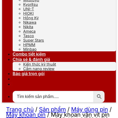
Kyoritsu
UNI-T
HIOKI
Hồng Ký
Nikawa
Nikita
Ameca
Tasco
Super Stars
HPMM
Minbao
Combo tiết kiệm
Chia sẻ & đánh giá
Kiến thức kỹ thuật
Cẩm nang review
Báo giá trọn gói
Trang chủ
/
Sản phẩm
/
Máy dùng pin
/
Máy khoan pin
/
Máy khoan vặn vít pin