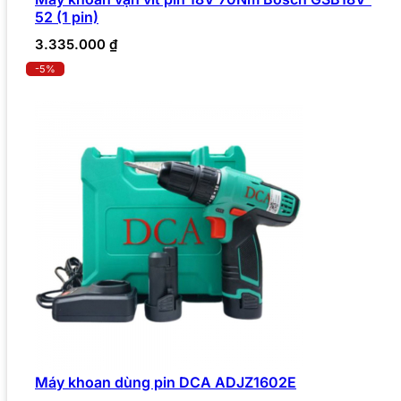
52 (1 pin)
3.335.000
₫
-5%
Máy khoan dùng pin DCA ADJZ1602E