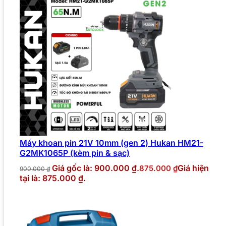
Máy khoan pin 21V 10mm (gen 2) Hukan HM21-
G2MK1065P (kèm pin & sạc)
Giá gốc là: 900.000 ₫.
Giá hiện
875.000
₫
900.000
₫
tại là: 875.000 ₫.