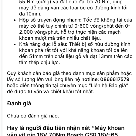
55 Nm (cứng) và đạt cực đại tới 70 Nm, giúp
máy dễ dàng vặn các loại ốc có đường kính tối
đa 10mm.
Hộp số truyền động nhanh: Tốc độ không tải của
máy có thể tùy chỉnh từ 0-600 vòng/phút đến 0-
2.000 vòng/phút, hỗ trợ thực hiện các mạch
khoan mượt mà trên nhiều chất liệu.
Khả năng đục lỗ sâu: Thiết bị sở hữu đường kính
khoan phá rất tốt với khả năng khoan tối đa lên
đến 51mm trên chất liệu gỗ và đạt 13mm trên các
tấm thép chịu lực.
Quý khách cần báo giá theo danh mục sản phẩm hoặc
lấy số lượng lớn vui lòng liên hệ
hotline: 0866617579
hoặc điền thông tin tại chuyên mục “Liên hệ Báo giá”
để được tư vấn và chiết khấu tốt nhất.
Đánh giá
Chưa có đánh giá nào.
Hãy là người đầu tiên nhận xét “Máy khoan
vặn vít pin 18V 70Nm Bosch GSR 18V-65