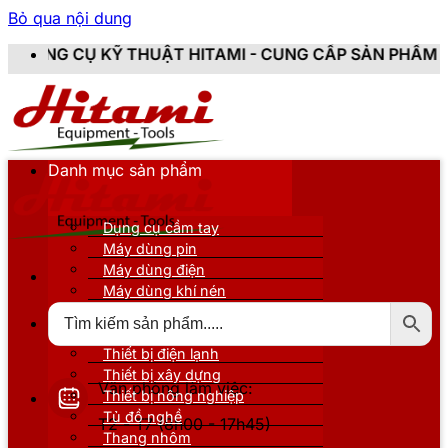
Bỏ qua nội dung
HUẬT HITAMI - CUNG CẤP SẢN PHẨM CHÍNH HÃNG, MỚI
Danh mục sản phẩm
Dụng cụ cầm tay
Máy dùng pin
Máy dùng điện
Máy dùng khí nén
Thiết bị đo kiểm
Thiết bị nâng đỡ
Thiết bị điện lạnh
Thiết bị xây dựng
Văn phòng làm việc:
Thiết bị nông nghiệp
Tủ đồ nghề
T2 - T7 (8h00 - 17h45)
Thang nhôm