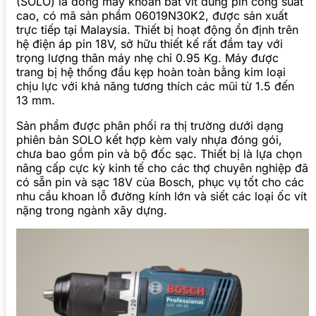
(SOLO) là dòng máy khoan bắt vít dùng pin công suất
cao, có mã sản phẩm 06019N30K2, được sản xuất
trực tiếp tại Malaysia. Thiết bị hoạt động ổn định trên
hệ điện áp pin 18V, sở hữu thiết kế rất đầm tay với
trọng lượng thân máy nhẹ chỉ 0.95 Kg. Máy được
trang bị hệ thống đầu kẹp hoàn toàn bằng kim loại
chịu lực với khả năng tương thích các mũi từ 1.5 đến
13 mm.
Sản phẩm được phân phối ra thị trường dưới dạng
phiên bản SOLO kết hợp kèm valy nhựa đóng gói,
chưa bao gồm pin và bộ đốc sạc. Thiết bị là lựa chọn
nâng cấp cực kỳ kinh tế cho các thợ chuyên nghiệp đã
có sẵn pin và sạc 18V của Bosch, phục vụ tốt cho các
nhu cầu khoan lỗ đường kính lớn và siết các loại ốc vít
nặng trong ngành xây dựng.