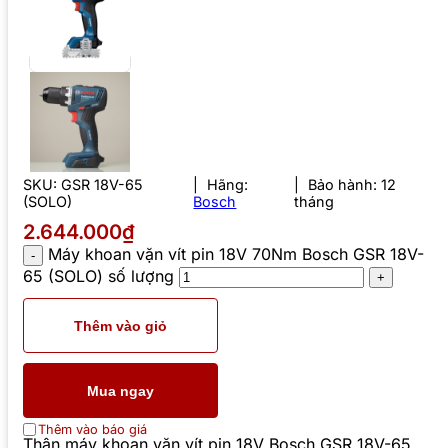
SKU:
GSR 18V-65
Hãng:
Bảo hành: 12
(SOLO)
Bosch
tháng
2.644.000₫
Máy khoan vặn vít pin 18V 70Nm Bosch GSR 18V-
65 (SOLO) số lượng
Thêm vào giỏ
Mua ngay
Thêm vào báo giá
Thân máy khoan vặn vít pin 18V Bosch GSR 18V-65