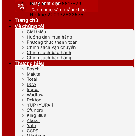
Máy phát điện
Hotline 1: 0866617579
Danh mục sản phẩm khác
Hotline 2: 0932623575
Trang chủ
Về chúng tôi
Giới thiệu
Hướng dẫn mua hàng
Phương thức thanh toán
Chính sách vận chuyển
Chính sách bảo hành
Chính sách bán hàng
Thương hiệu
Bosch
Makita
Total
DCA
Ingco
Wadfow
Dekton
YUP (YUPAI)
Sfunpro
King Blue
Akuza
Yato
CSPS
Mitutoyo