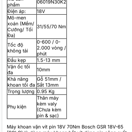
06019N30K2
phẩm
Điện áp:
18V
Mô-men
xoán (Mềm/
31/55/70 Nm
Cướng/ Tối
Đa)
0-600 / 0-
Tốc độ
2.000 vòng /
không tải
phút
Đầu kẹp
1.5-13 mm
Vặn ốc tối
10mm
đa
Khả năng
Gỗ 51mm /
khoan tối đa
Sắt 13mm
Trọng lượng
0.95 Kg
Thân máy
kèm valy
Phụ kiện
(Chưa kèm
pin & sạc)
Máy khoan vặn vít pin 18V 70Nm Bosch GSR 18V-65