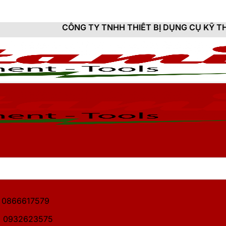
CÔNG TY TNHH THIẾT BỊ DỤNG CỤ KỸ THUẬT HITAMI -
1: 0866617579
2: 0932623575