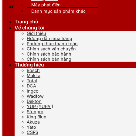
Máy phát điện
Danh mục sản phẩm khác
Trang chủ
Về chúng tôi
Giới thiệu
Hướng dẫn mua hàng
Phương thức thanh toán
Chính sách vận chuyển
Chính sách bảo hành
Chính sách bán hàng
Thương hiệu
Bosch
Makita
Total
DCA
Ingco
Wadfow
Dekton
YUP (YUPAI)
Sfunpro
King Blue
Akuza
Yato
CSPS