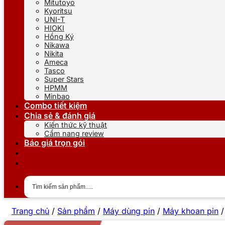
Mitutoyo
Kyoritsu
UNI-T
HIOKI
Hồng Ký
Nikawa
Nikita
Ameca
Tasco
Super Stars
HPMM
Minbao
Combo tiết kiệm
Chia sẻ & đánh giá
Kiến thức kỹ thuật
Cẩm nang review
Báo giá trọn gói
Trang chủ
/
Sản phẩm
/
Máy dùng pin
/
Máy khoan pin