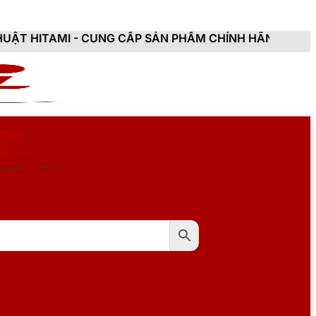
 CUNG CẤP SẢN PHẨM CHÍNH HÃNG, MỚI 100%, ĐẦY ĐỦ 