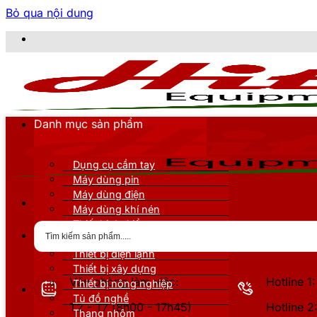
Bỏ qua nội dung
Danh mục sản phẩm
Dụng cụ cầm tay
Máy dùng pin
Máy dùng điện
Máy dùng khí nén
Thiết bị đo kiểm
Thiết bị nâng đỡ
Thiết bị điện lạnh
Thiết bị xây dựng
Văn phòng làm việc:
Hotline 
Thiết bị nông nghiệp
Tủ đồ nghề
T2 - T7 (8h00 - 17h45)
Hotline 
Thang nhôm