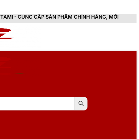
ẤP SẢN PHẨM CHÍNH HÃNG, MỚI 100%, ĐẦY ĐỦ CHỨNG 