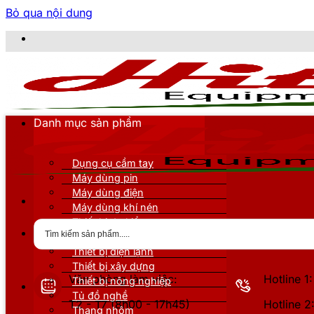
Bỏ qua nội dung
CÔNG TY
Danh mục sản phẩm
Dụng cụ cầm tay
Máy dùng pin
Máy dùng điện
Máy dùng khí nén
Thiết bị đo kiểm
Thiết bị nâng đỡ
Thiết bị điện lạnh
Thiết bị xây dựng
Văn phòng làm việc:
Hotline 
Thiết bị nông nghiệp
Tủ đồ nghề
T2 - T7 (8h00 - 17h45)
Hotline 
Thang nhôm