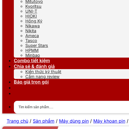
Mitutoyo
Kyoritsu
UNI-T
HIOKI
Hồng Ký
Nikawa
Nikita
Ameca
Tasco
Super Stars
HPMM
Minbao
Combo tiết kiệm
Chia sẻ & đánh giá
Kiến thức kỹ thuật
Cẩm nang review
Báo giá trọn gói
Trang chủ
/
Sản phẩm
/
Máy dùng pin
/
Máy khoan pin