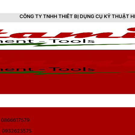
 TNHH THIẾT BỊ DỤNG CỤ KỸ THUẬT HITAMI - CUNG C
1: 0866617579
2: 0932623575