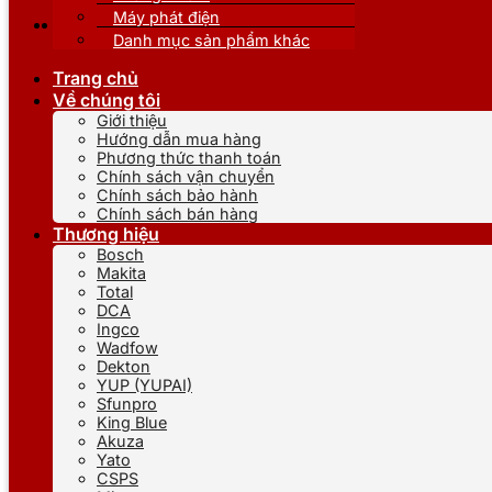
Máy phát điện
Danh mục sản phẩm khác
Trang chủ
Về chúng tôi
Giới thiệu
Hướng dẫn mua hàng
Phương thức thanh toán
Chính sách vận chuyển
Chính sách bảo hành
Chính sách bán hàng
Thương hiệu
Bosch
Makita
Total
DCA
Ingco
Wadfow
Dekton
YUP (YUPAI)
Sfunpro
King Blue
Akuza
Yato
CSPS