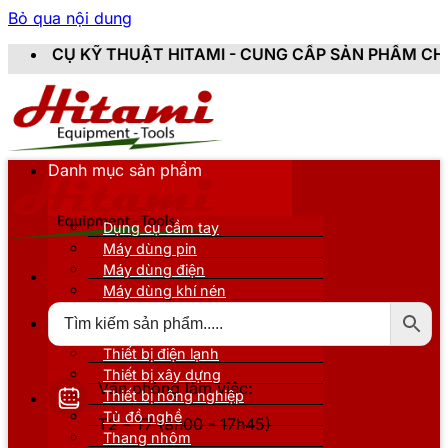
Bỏ qua nội dung
HITAMI - CUNG CẤP SẢN PHẨM CHÍNH HÃNG, MỚI 100%
Danh mục sản phẩm
Dụng cụ cầm tay
Máy dùng pin
Máy dùng điện
Máy dùng khí nén
Thiết bị đo kiểm
Thiết bị nâng đỡ
Thiết bị điện lạnh
Thiết bị xây dựng
Văn phòng làm việc:
Thiết bị nông nghiệp
Tủ đồ nghề
T2 - T7 (8h00 - 17h45)
Thang nhôm