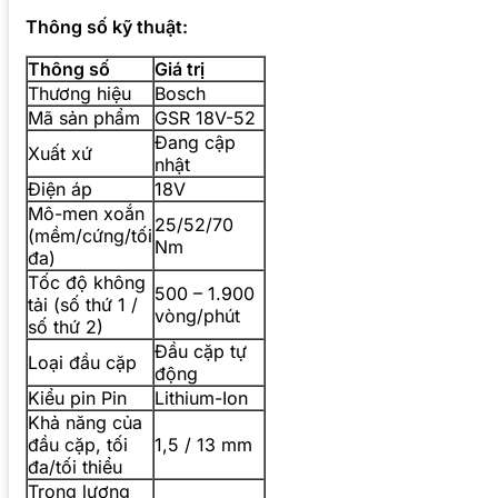
Thông số kỹ thuật:
Thông số
Giá trị
Thương hiệu
Bosch
Mã sản phẩm
GSR 18V-52
Đang cập
Xuất xứ
nhật
Điện áp
18V
Mô-men xoắn
25/52/70
(mềm/cứng/tối
Nm
đa)
Tốc độ không
500 – 1.900
tải (số thứ 1 /
vòng/phút
số thứ 2)
Đầu cặp tự
Loại đầu cặp
động
Kiểu pin Pin
Lithium-Ion
Khả năng của
đầu cặp, tối
1,5 / 13 mm
đa/tối thiểu
Trọng lượng