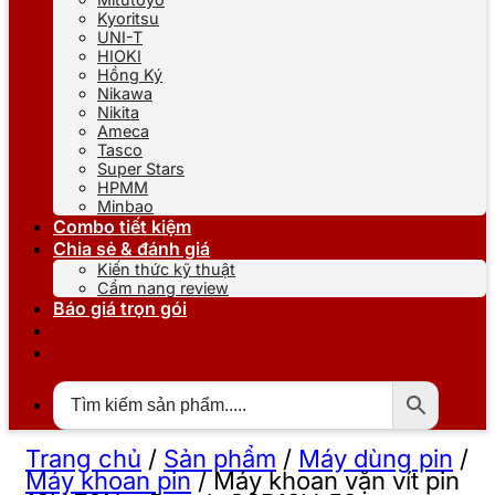
Kyoritsu
UNI-T
HIOKI
Hồng Ký
Nikawa
Nikita
Ameca
Tasco
Super Stars
HPMM
Minbao
Combo tiết kiệm
Chia sẻ & đánh giá
Kiến thức kỹ thuật
Cẩm nang review
Báo giá trọn gói
Trang chủ
/
Sản phẩm
/
Máy dùng pin
/
Máy khoan pin
/
Máy khoan vặn vít pin