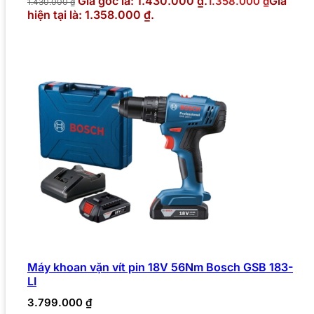
Giá gốc là: 1.430.000 ₫.
Giá
1.358.000
₫
1.430.000
₫
hiện tại là: 1.358.000 ₫.
Máy khoan vặn vít pin 18V 56Nm Bosch GSB 183-
LI
3.799.000
₫