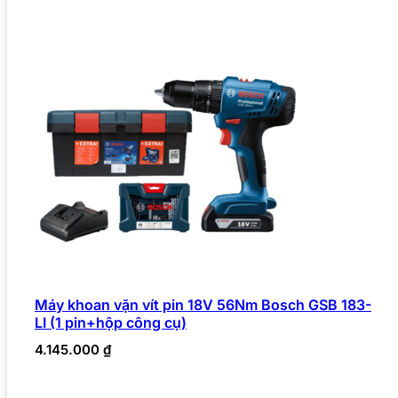
Máy khoan vặn vít pin 18V 56Nm Bosch GSB 183-
LI (1 pin+hộp công cụ)
4.145.000
₫