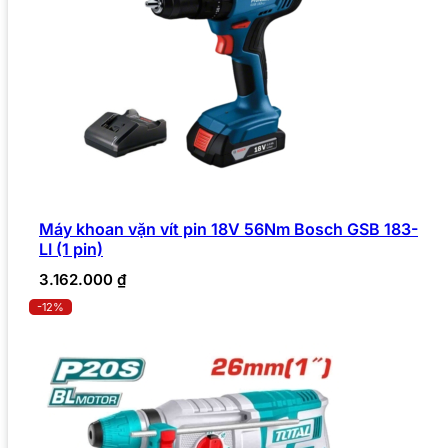
Máy khoan vặn vít pin 18V 56Nm Bosch GSB 183-
LI (1 pin)
3.162.000
₫
-12%