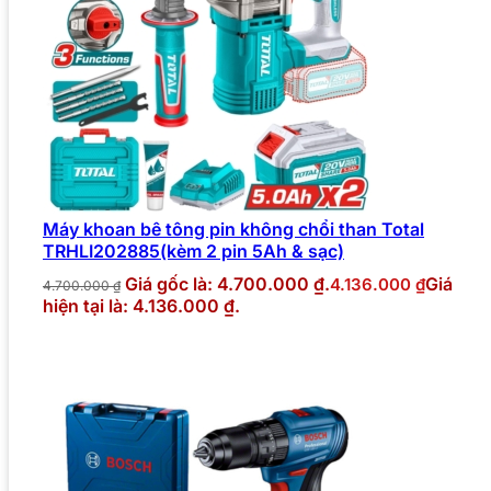
Máy khoan bê tông pin không chổi than Total
TRHLI202885(kèm 2 pin 5Ah & sạc)
Giá gốc là: 4.700.000 ₫.
Giá
4.136.000
₫
4.700.000
₫
hiện tại là: 4.136.000 ₫.