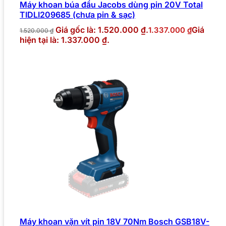
Máy khoan búa đầu Jacobs dùng pin 20V Total
TIDLI209685 (chưa pin & sạc)
Giá gốc là: 1.520.000 ₫.
Giá
1.337.000
₫
1.520.000
₫
hiện tại là: 1.337.000 ₫.
Máy khoan vặn vít pin 18V 70Nm Bosch GSB18V-