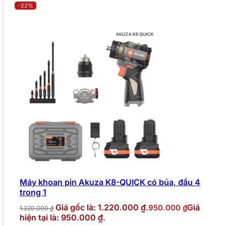
-22%
Máy khoan pin Akuza K8-QUICK có búa, đầu 4
trong 1
Giá gốc là: 1.220.000 ₫.
Giá
950.000
₫
1.220.000
₫
hiện tại là: 950.000 ₫.