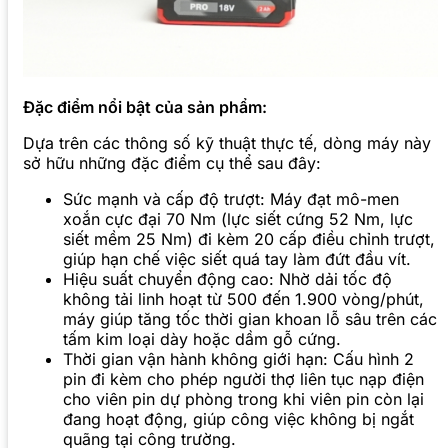
Đặc điểm nổi bật của sản phẩm:
Dựa trên các thông số kỹ thuật thực tế, dòng máy này
sở hữu những đặc điểm cụ thể sau đây:
Sức mạnh và cấp độ trượt: Máy đạt mô-men
xoắn cực đại 70 Nm (lực siết cứng 52 Nm, lực
siết mềm 25 Nm) đi kèm 20 cấp điều chỉnh trượt,
giúp hạn chế việc siết quá tay làm đứt đầu vít.
Hiệu suất chuyển động cao: Nhờ dải tốc độ
không tải linh hoạt từ 500 đến 1.900 vòng/phút,
máy giúp tăng tốc thời gian khoan lỗ sâu trên các
tấm kim loại dày hoặc dầm gỗ cứng.
Thời gian vận hành không giới hạn: Cấu hình 2
pin đi kèm cho phép người thợ liên tục nạp điện
cho viên pin dự phòng trong khi viên pin còn lại
đang hoạt động, giúp công việc không bị ngắt
quãng tại công trường.