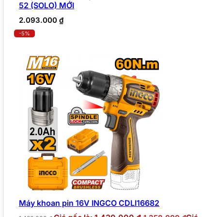
52 (SOLO) MỚI
2.093.000
₫
-5%
Máy khoan pin 16V INGCO CDLI16682