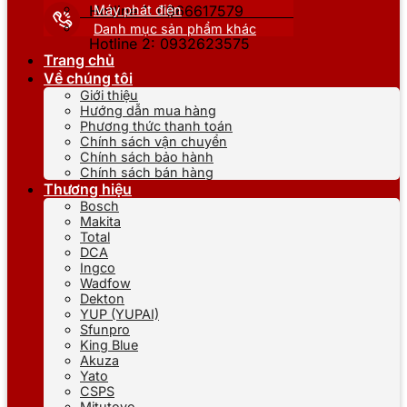
Máy phát điện
Hotline 1: 0866617579
Danh mục sản phẩm khác
Hotline 2: 0932623575
Trang chủ
Về chúng tôi
Giới thiệu
Hướng dẫn mua hàng
Phương thức thanh toán
Chính sách vận chuyển
Chính sách bảo hành
Chính sách bán hàng
Thương hiệu
Bosch
Makita
Total
DCA
Ingco
Wadfow
Dekton
YUP (YUPAI)
Sfunpro
King Blue
Akuza
Yato
CSPS
Mitutoyo