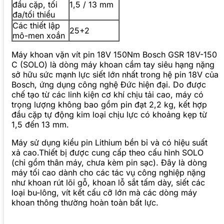
đầu cặp, tối
1,5 / 13 mm
đa/tối thiểu
Các thiết lập
25+2
mô-men xoắn
Máy khoan vặn vít pin 18V 150Nm Bosch GSR 18V-150
C (SOLO) là dòng máy khoan cầm tay siêu hạng nặng
sở hữu sức mạnh lực siết lớn nhất trong hệ pin 18V của
Bosch, ứng dụng công nghệ Đức hiện đại. Do được
chế tạo từ các linh kiện cơ khí chịu tải cao, máy có
trọng lượng không bao gồm pin đạt 2,2 kg, kết hợp
đầu cặp tự động kim loại chịu lực có khoảng kẹp từ
1,5 đến 13 mm.
Máy sử dụng kiểu pin Lithium bền bỉ và có hiệu suất
xả cao.Thiết bị được cung cấp theo cấu hình SOLO
(chỉ gồm thân máy, chưa kèm pin sạc). Đây là dòng
máy tối cao dành cho các tác vụ công nghiệp nặng
như khoan rút lõi gỗ, khoan lỗ sắt tấm dày, siết các
loại bu-lông, vít kết cấu cỡ lớn mà các dòng máy
khoan thông thường hoàn toàn bất lực.