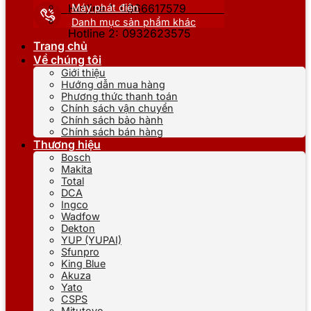
Máy phát điện
Hotline 1: 0866617579
Danh mục sản phẩm khác
Hotline 2: 0932623575
Trang chủ
Về chúng tôi
Giới thiệu
Hướng dẫn mua hàng
Phương thức thanh toán
Chính sách vận chuyển
Chính sách bảo hành
Chính sách bán hàng
Thương hiệu
Bosch
Makita
Total
DCA
Ingco
Wadfow
Dekton
YUP (YUPAI)
Sfunpro
King Blue
Akuza
Yato
CSPS
Mitutoyo