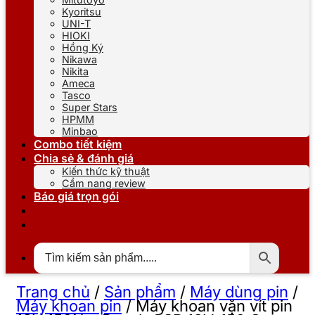
Kyoritsu
UNI-T
HIOKI
Hồng Ký
Nikawa
Nikita
Ameca
Tasco
Super Stars
HPMM
Minbao
Combo tiết kiệm
Chia sẻ & đánh giá
Kiến thức kỹ thuật
Cẩm nang review
Báo giá trọn gói
Trang chủ
/
Sản phẩm
/
Máy dùng pin
/
Máy khoan pin
/
Máy khoan vặn vít pin