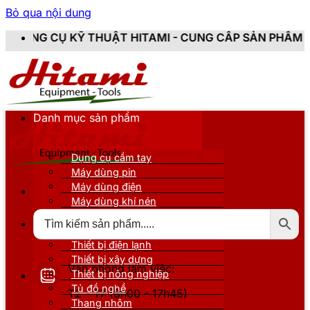
Bỏ qua nội dung
HUẬT HITAMI - CUNG CẤP SẢN PHẨM CHÍNH HÃNG, MỚI
Danh mục sản phẩm
Dụng cụ cầm tay
Máy dùng pin
Máy dùng điện
Máy dùng khí nén
Thiết bị đo kiểm
Thiết bị nâng đỡ
Thiết bị điện lạnh
Thiết bị xây dựng
Văn phòng làm việc:
Thiết bị nông nghiệp
Tủ đồ nghề
T2 - T7 (8h00 - 17h45)
Thang nhôm