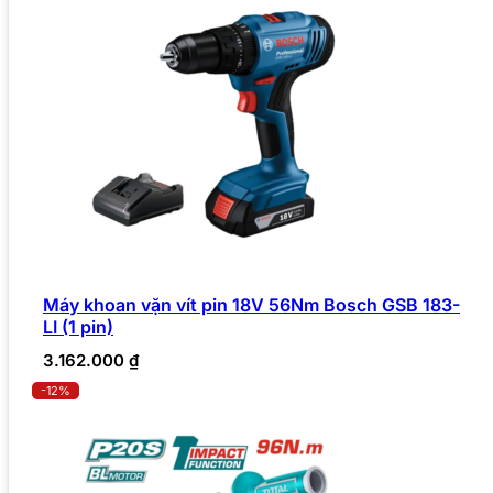
Máy khoan vặn vít pin 18V 56Nm Bosch GSB 183-
LI (1 pin)
3.162.000
₫
-12%