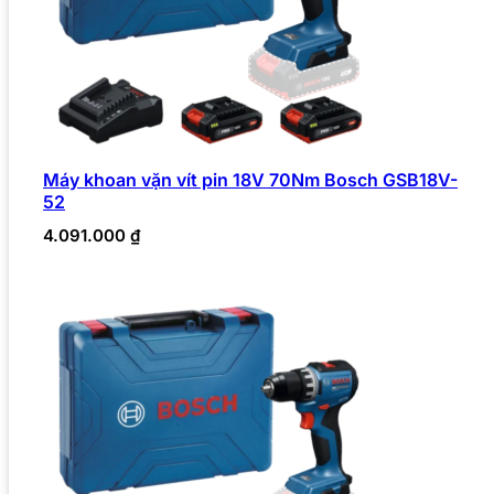
Máy khoan vặn vít pin 18V 70Nm Bosch GSB18V-
52
4.091.000
₫