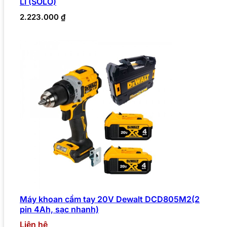
LI (SOLO)
2.223.000
₫
Máy khoan cầm tay 20V Dewalt DCD805M2(2
pin 4Ah, sạc nhanh)
Liên hệ