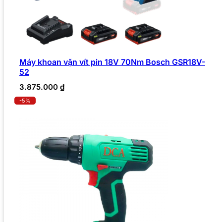
Máy khoan vặn vít pin 18V 70Nm Bosch GSR18V-
52
3.875.000
₫
-5%