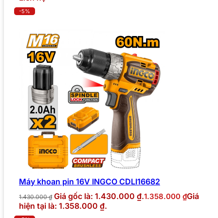
-5%
Máy khoan pin 16V INGCO CDLI16682
Giá gốc là: 1.430.000 ₫.
Giá
1.358.000
₫
1.430.000
₫
hiện tại là: 1.358.000 ₫.