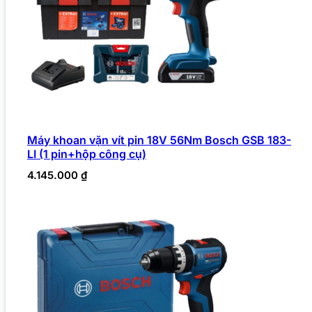
Máy khoan vặn vít pin 18V 56Nm Bosch GSB 183-
LI (1 pin+hộp công cụ)
4.145.000
₫