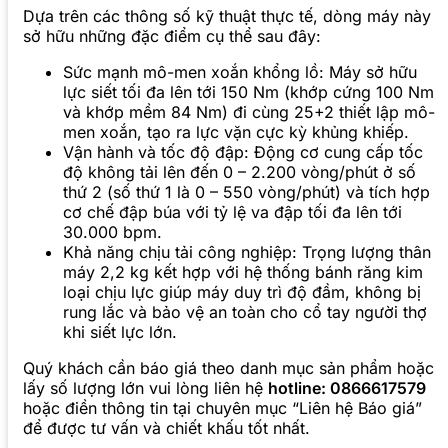
Dựa trên các thông số kỹ thuật thực tế, dòng máy này
sở hữu những đặc điểm cụ thể sau đây:
Sức mạnh mô-men xoắn khổng lồ: Máy sở hữu
lực siết tối đa lên tới 150 Nm (khớp cứng 100 Nm
và khớp mềm 84 Nm) đi cùng 25+2 thiết lập mô-
men xoắn, tạo ra lực vặn cực kỳ khủng khiếp.
Vận hành và tốc độ đập: Động cơ cung cấp tốc
độ không tải lên đến 0 – 2.200 vòng/phút ở số
thứ 2 (số thứ 1 là 0 – 550 vòng/phút) và tích hợp
cơ chế đập búa với tỷ lệ va đập tối đa lên tới
30.000 bpm.
Khả năng chịu tải công nghiệp: Trọng lượng thân
máy 2,2 kg kết hợp với hệ thống bánh răng kim
loại chịu lực giúp máy duy trì độ đầm, không bị
rung lắc và bảo vệ an toàn cho cổ tay người thợ
khi siết lực lớn.
Quý khách cần báo giá theo danh mục sản phẩm hoặc
lấy số lượng lớn vui lòng liên hệ
hotline: 0866617579
hoặc điền thông tin tại chuyên mục “Liên hệ Báo giá”
để được tư vấn và chiết khấu tốt nhất.