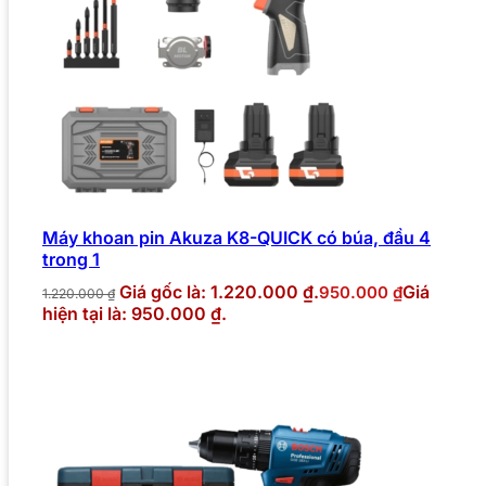
Máy khoan pin Akuza K8-QUICK có búa, đầu 4
trong 1
Giá gốc là: 1.220.000 ₫.
Giá
950.000
₫
1.220.000
₫
hiện tại là: 950.000 ₫.