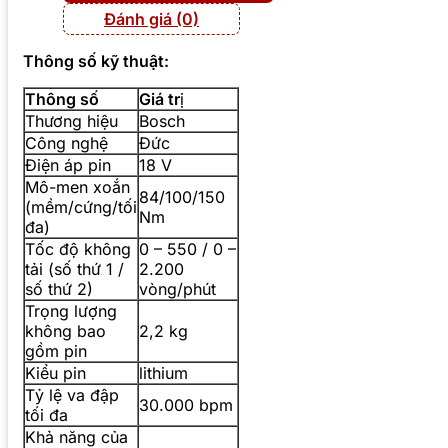
Đánh giá (0)
Thông số kỹ thuật:
Thông số
Giá tr
ị
Thương hiệu
Bosch
Công nghệ
Đức
Điện áp pin
18 V
Mô-men xoắn
84/100/150
(mềm/cứng/tối
Nm
đa)
Tốc độ không
0 – 550 / 0 –
tải (số thứ 1 /
2.200
số thứ 2)
vòng/phút
Trọng lượng
không bao
2,2 kg
gồm pin
Kiểu pin
lithium
Tỷ lệ va đập
30.000 bpm
tối đa
Khả năng của