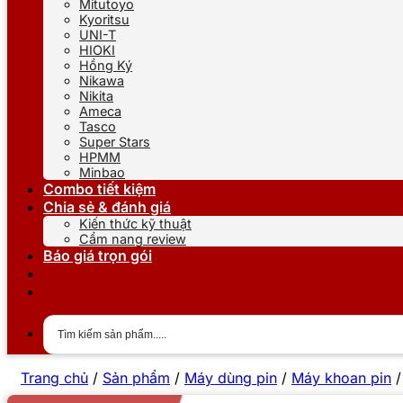
Mitutoyo
Kyoritsu
UNI-T
HIOKI
Hồng Ký
Nikawa
Nikita
Ameca
Tasco
Super Stars
HPMM
Minbao
Combo tiết kiệm
Chia sẻ & đánh giá
Kiến thức kỹ thuật
Cẩm nang review
Báo giá trọn gói
Trang chủ
/
Sản phẩm
/
Máy dùng pin
/
Máy khoan pin