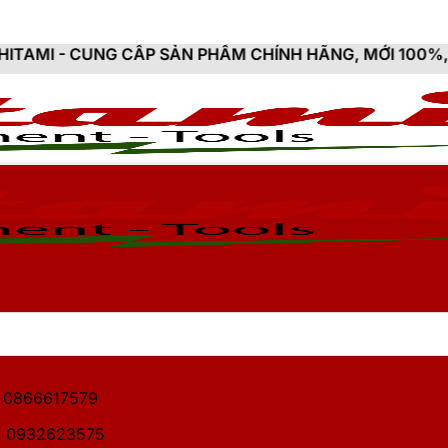
 CẤP SẢN PHẨM CHÍNH HÃNG, MỚI 100%, ĐẦY ĐỦ CHỨNG
1: 0866617579
2: 0932623575