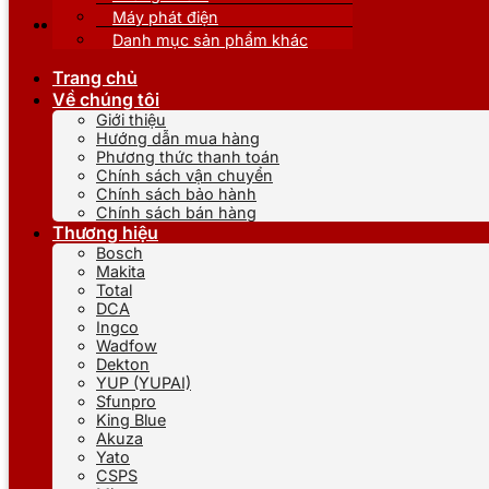
Máy phát điện
Danh mục sản phẩm khác
Trang chủ
Về chúng tôi
Giới thiệu
Hướng dẫn mua hàng
Phương thức thanh toán
Chính sách vận chuyển
Chính sách bảo hành
Chính sách bán hàng
Thương hiệu
Bosch
Makita
Total
DCA
Ingco
Wadfow
Dekton
YUP (YUPAI)
Sfunpro
King Blue
Akuza
Yato
CSPS