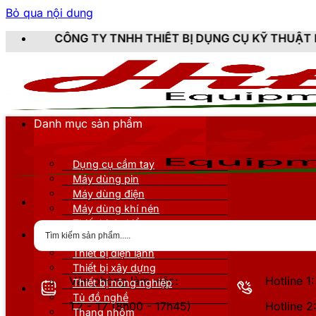
Bỏ qua nội dung
TY TNHH THIẾT BỊ DỤNG CỤ KỸ THUẬT HITAMI - CUNG
Danh mục sản phẩm
Dụng cụ cầm tay
Máy dùng pin
Máy dùng điện
Máy dùng khí nén
Thiết bị đo kiểm
Thiết bị nâng đỡ
Thiết bị điện lạnh
Thiết bị xây dựng
Văn phòng làm việc:
Hotline 
Thiết bị nông nghiệp
Tủ đồ nghề
T2 - T7 (8h00 - 17h45)
Hotline 
Thang nhôm