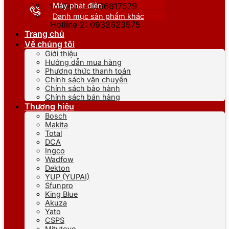
Máy phát điện
Hotline 1: 0866617579
Danh mục sản phẩm khác
Hotline 2: 0932623575
Trang chủ
Về chúng tôi
Giới thiệu
Hướng dẫn mua hàng
Phương thức thanh toán
Chính sách vận chuyển
Chính sách bảo hành
Chính sách bán hàng
Thương hiệu
Bosch
Makita
Total
DCA
Ingco
Wadfow
Dekton
YUP (YUPAI)
Sfunpro
King Blue
Akuza
Yato
CSPS
Mitutoyo