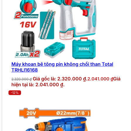
Máy khoan bê tông pin không chổi than Total
TRHLI16168
Giá gốc là: 2.320.000 ₫.
Giá
2.041.000
₫
2.320.000
₫
hiện tại là: 2.041.000 ₫.
-12%