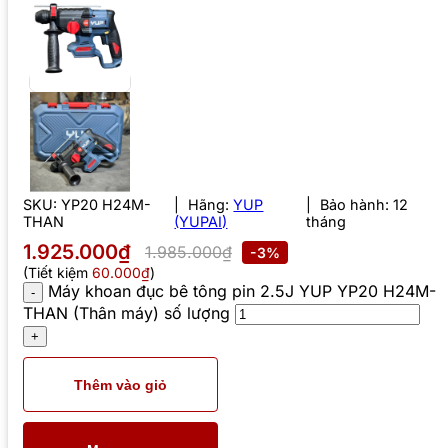
SKU:
YP20 H24M-
Hãng:
YUP
Bảo hành: 12
THAN
(YUPAI)
tháng
1.925.000₫
1.985.000₫
-3%
(Tiết kiệm
60.000₫
)
Máy khoan đục bê tông pin 2.5J YUP YP20 H24M-
THAN (Thân máy) số lượng
Thêm vào giỏ