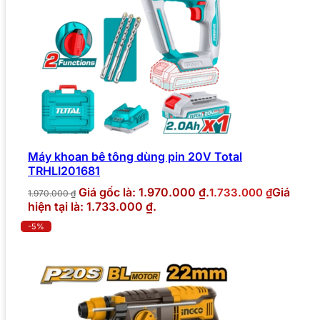
Máy khoan bê tông dùng pin 20V Total
TRHLI201681
Giá gốc là: 1.970.000 ₫.
Giá
1.733.000
₫
1.970.000
₫
hiện tại là: 1.733.000 ₫.
-5%