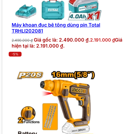
Máy khoan đục bê tông dùng pin Total
TRHLI202081
Giá gốc là: 2.490.000 ₫.
Giá
2.191.000
₫
2.490.000
₫
hiện tại là: 2.191.000 ₫.
-5%