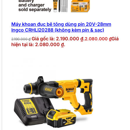
Máy khoan đục bê tông dùng pin 20V-28mm
Ingco CRHLI20288 (không kèm pin & sạc)
Giá gốc là: 2.190.000 ₫.
Giá
2.080.000
₫
2.190.000
₫
hiện tại là: 2.080.000 ₫.