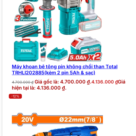
Máy khoan bê tông pin không chổi than Total
TRHLI202885(kèm 2 pin 5Ah & sạc)
Giá gốc là: 4.700.000 ₫.
Giá
4.136.000
₫
4.700.000
₫
hiện tại là: 4.136.000 ₫.
-12%