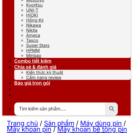
Kyoritsu
UNI-T
HIOKI
Hồng Ký
Nikawa
Nikita
Ameca
Tasco
Super Stars
HPMM
Minbao
Combo tiết kiệm
Chia sẻ & đánh giá
Kiến thức kỹ thuật
Cẩm nang review
Báo giá trọn gói
Trang chủ
/
Sản phẩm
/
Máy dùng pin
/
Máy khoan pin
/
Máy khoan bê tông pin