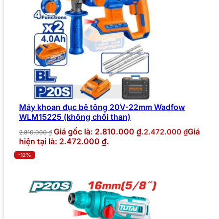
Máy khoan đục bê tông 20V-22mm Wadfow
WLM15225 (không chổi than)
Giá gốc là: 2.810.000 ₫.
Giá
2.472.000
₫
2.810.000
₫
hiện tại là: 2.472.000 ₫.
-12%