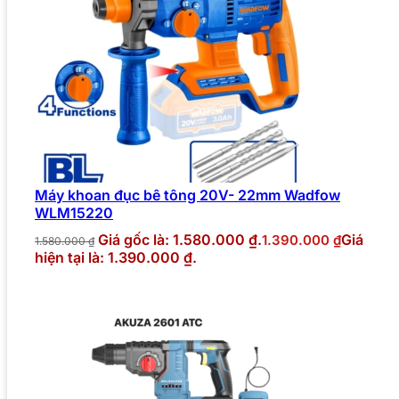
Máy khoan đục bê tông 20V- 22mm Wadfow
WLM15220
Giá gốc là: 1.580.000 ₫.
Giá
1.390.000
₫
1.580.000
₫
hiện tại là: 1.390.000 ₫.