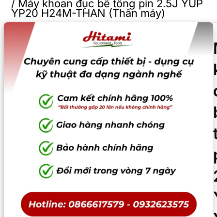
/
Máy khoan đục bê tông pin 2.5J YUP
YP20 H24M-THAN (Thân máy)