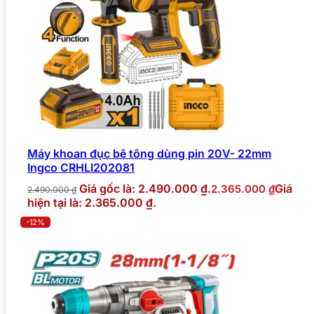
Máy khoan đục bê tông dùng pin 20V- 22mm
Ingco CRHLI202081
Giá gốc là: 2.490.000 ₫.
Giá
2.365.000
₫
2.490.000
₫
hiện tại là: 2.365.000 ₫.
-12%