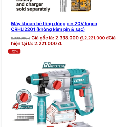
Máy khoan bê tông dùng pin 20V Ingco
CRHLI2201 (không kèm pin & sạc)
Giá gốc là: 2.338.000 ₫.
Giá
2.221.000
₫
2.338.000
₫
hiện tại là: 2.221.000 ₫.
-12%