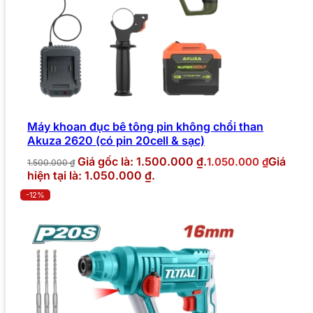
Máy khoan đục bê tông pin không chổi than
Akuza 2620 (có pin 20cell & sạc)
Giá gốc là: 1.500.000 ₫.
Giá
1.050.000
₫
1.500.000
₫
hiện tại là: 1.050.000 ₫.
-12%