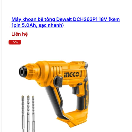
Máy khoan bê tông Dewalt DCH263P1 18V (kèm
1pin 5.0Ah, sạc nhanh)
Liên hệ
-5%