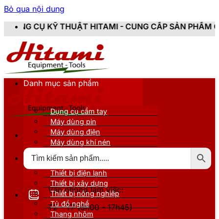
Bỏ qua nội dung
HUẬT HITAMI - CUNG CẤP SẢN PHẨM CHÍNH HÃNG, MỚI 
Danh mục sản phẩm
Dụng cụ cầm tay
Máy dùng pin
Máy dùng điện
Máy dùng khí nén
Thiết bị đo kiểm
Thiết bị nâng đỡ
Thiết bị điện lạnh
Thiết bị xây dựng
Văn phòng làm việc:
Thiết bị nông nghiệp
Tủ đồ nghề
T2 - T7 (8h00 - 17h45)
Thang nhôm