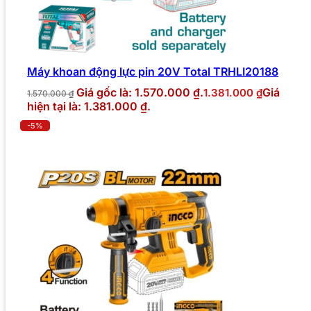
Máy khoan động lực pin 20V Total TRHLI20188
Giá gốc là: 1.570.000 ₫.
Giá
1.381.000
₫
1.570.000
₫
hiện tại là: 1.381.000 ₫.
-5%