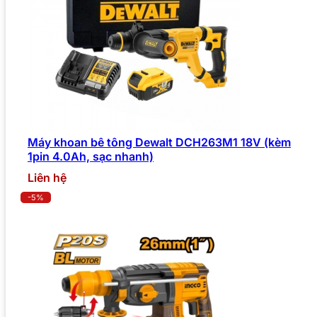
Máy khoan bê tông Dewalt DCH263M1 18V (kèm
1pin 4.0Ah, sạc nhanh)
Liên hệ
-5%