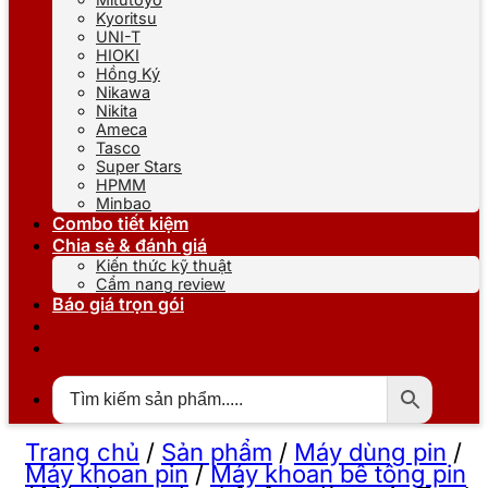
Kyoritsu
UNI-T
HIOKI
Hồng Ký
Nikawa
Nikita
Ameca
Tasco
Super Stars
HPMM
Minbao
Combo tiết kiệm
Chia sẻ & đánh giá
Kiến thức kỹ thuật
Cẩm nang review
Báo giá trọn gói
Trang chủ
/
Sản phẩm
/
Máy dùng pin
/
Máy khoan pin
/
Máy khoan bê tông pin