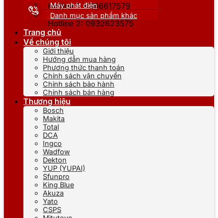
Máy phát điện
Hotline 1: 0866617579
Danh mục sản phẩm khác
Hotline 2: 0932623575
Trang chủ
Về chúng tôi
Giới thiệu
Hướng dẫn mua hàng
Phương thức thanh toán
Chính sách vận chuyển
Chính sách bảo hành
Chính sách bán hàng
Thương hiệu
Bosch
Makita
Total
DCA
Ingco
Wadfow
Dekton
YUP (YUPAI)
Sfunpro
King Blue
Akuza
Yato
CSPS
Mitutoyo