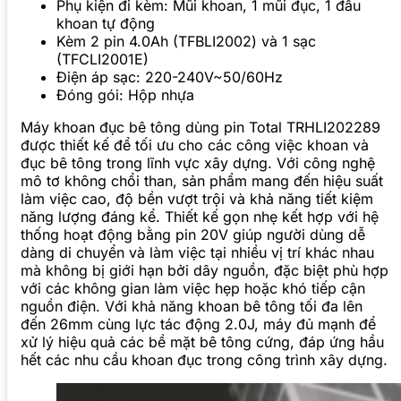
Phụ kiện đi kèm: Mũi khoan, 1 mũi đục, 1 đầu
khoan tự động
Kèm 2 pin 4.0Ah (TFBLI2002) và 1 sạc
(TFCLI2001E)
Điện áp sạc: 220-240V~50/60Hz
Đóng gói: Hộp nhựa
Máy khoan đục bê tông dùng pin Total TRHLI202289
được thiết kế để tối ưu cho các công việc khoan và
đục bê tông trong lĩnh vực xây dựng. Với công nghệ
mô tơ không chổi than, sản phẩm mang đến hiệu suất
làm việc cao, độ bền vượt trội và khả năng tiết kiệm
năng lượng đáng kể. Thiết kế gọn nhẹ kết hợp với hệ
thống hoạt động bằng pin 20V giúp người dùng dễ
dàng di chuyển và làm việc tại nhiều vị trí khác nhau
mà không bị giới hạn bởi dây nguồn, đặc biệt phù hợp
với các không gian làm việc hẹp hoặc khó tiếp cận
nguồn điện. Với khả năng khoan bê tông tối đa lên
đến 26mm cùng lực tác động 2.0J, máy đủ mạnh để
xử lý hiệu quả các bề mặt bê tông cứng, đáp ứng hầu
hết các nhu cầu khoan đục trong công trình xây dựng.