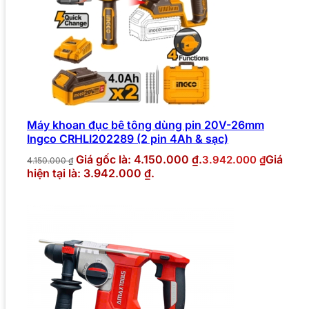
Máy khoan đục bê tông dùng pin 20V-26mm
Ingco CRHLI202289 (2 pin 4Ah & sạc)
Giá gốc là: 4.150.000 ₫.
Giá
3.942.000
₫
4.150.000
₫
hiện tại là: 3.942.000 ₫.