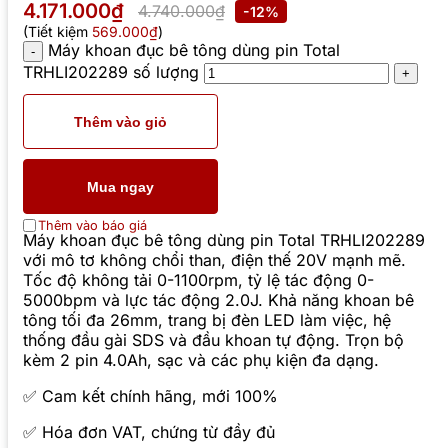
4.171.000₫
4.740.000₫
-12%
(Tiết kiệm
569.000₫
)
Máy khoan đục bê tông dùng pin Total
TRHLI202289 số lượng
Thêm vào giỏ
Mua ngay
Thêm vào báo giá
Máy khoan đục bê tông dùng pin Total TRHLI202289
với mô tơ không chổi than, điện thế 20V mạnh mẽ.
Tốc độ không tải 0-1100rpm, tỷ lệ tác động 0-
5000bpm và lực tác động 2.0J. Khả năng khoan bê
tông tối đa 26mm, trang bị đèn LED làm việc, hệ
thống đầu gài SDS và đầu khoan tự động. Trọn bộ
kèm 2 pin 4.0Ah, sạc và các phụ kiện đa dạng.
✅ Cam kết chính hãng, mới 100%
✅ Hóa đơn VAT, chứng từ đầy đủ