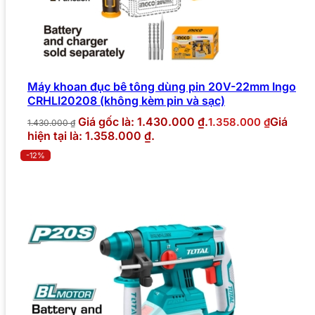
Máy khoan đục bê tông dùng pin 20V-22mm Ingo
CRHLI20208 (không kèm pin và sạc)
Giá gốc là: 1.430.000 ₫.
Giá
1.358.000
₫
1.430.000
₫
hiện tại là: 1.358.000 ₫.
-12%