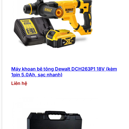
Máy khoan bê tông Dewalt DCH263P1 18V (kèm
1pin 5.0Ah, sạc nhanh)
Liên hệ