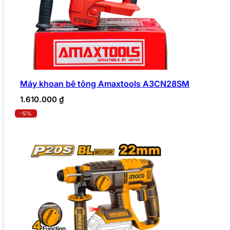
Máy khoan bê tông Amaxtools A3CN28SM
1.610.000
₫
-5%