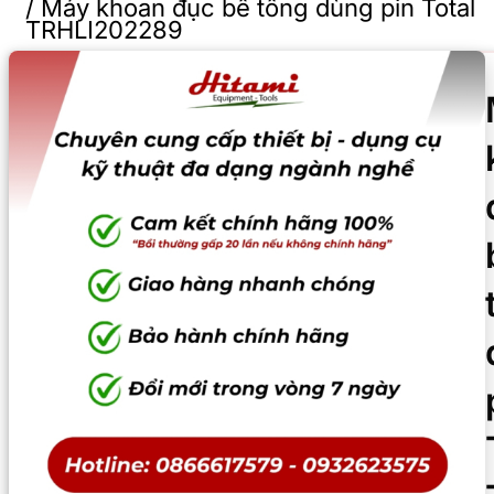
/
Máy khoan đục bê tông dùng pin Total
TRHLI202289