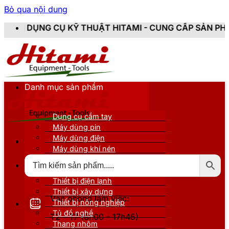
Bỏ qua nội dung
Ỹ THUẬT HITAMI - CUNG CẤP SẢN PHẨM CHÍNH HÃNG, 
Danh mục sản phẩm
Dụng cụ cầm tay
Máy dùng pin
Máy dùng điện
Máy dùng khí nén
Thiết bị đo kiểm
Thiết bị nâng đỡ
Thiết bị điện lạnh
Thiết bị xây dựng
Văn phòng làm việc:
Thiết bị nông nghiệp
Tủ đồ nghề
T2 - T7 (8h00 - 17h45)
Thang nhôm