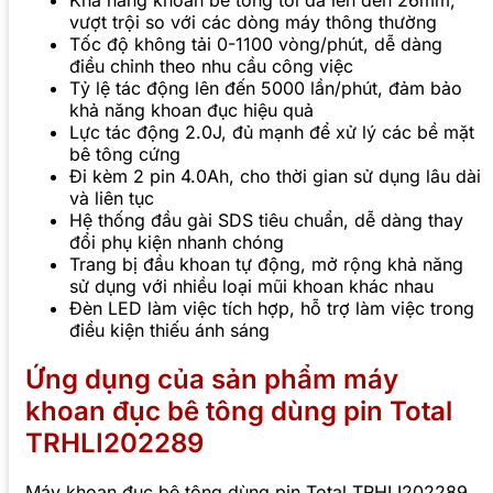
Khả năng khoan bê tông tối đa lên đến 26mm,
vượt trội so với các dòng máy thông thường
Tốc độ không tải 0-1100 vòng/phút, dễ dàng
điều chỉnh theo nhu cầu công việc
Tỷ lệ tác động lên đến 5000 lần/phút, đảm bảo
khả năng khoan đục hiệu quả
Lực tác động 2.0J, đủ mạnh để xử lý các bề mặt
bê tông cứng
Đi kèm 2 pin 4.0Ah, cho thời gian sử dụng lâu dài
và liên tục
Hệ thống đầu gài SDS tiêu chuẩn, dễ dàng thay
đổi phụ kiện nhanh chóng
Trang bị đầu khoan tự động, mở rộng khả năng
sử dụng với nhiều loại mũi khoan khác nhau
Đèn LED làm việc tích hợp, hỗ trợ làm việc trong
điều kiện thiếu ánh sáng
Ứng dụng của sản phẩm máy
khoan đục bê tông dùng pin Total
TRHLI202289
Máy khoan đục bê tông dùng pin Total TRHLI202289