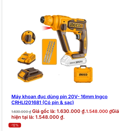
Máy khoan đục dùng pin 20V- 16mm Ingco
CRHLI201681 (Có pin & sạc)
Giá gốc là: 1.630.000 ₫.
Giá
1.548.000
₫
1.630.000
₫
hiện tại là: 1.548.000 ₫.
-12%