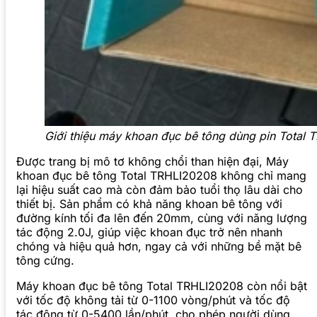
Giới thiệu máy khoan đục bê tông dùng pin Total
Được trang bị mô tơ không chổi than hiện đại, Máy
khoan đục bê tông Total TRHLI20208 không chỉ mang
lại hiệu suất cao mà còn đảm bảo tuổi thọ lâu dài cho
thiết bị. Sản phẩm có khả năng khoan bê tông với
đường kính tối đa lên đến 20mm, cùng với năng lượng
tác động 2.0J, giúp việc khoan đục trở nên nhanh
chóng và hiệu quả hơn, ngay cả với những bề mặt bê
tông cứng.
Máy khoan đục bê tông Total TRHLI20208 còn nổi bật
với tốc độ không tải từ 0-1100 vòng/phút và tốc độ
tác động từ 0-5400 lần/phút, cho phép người dùng