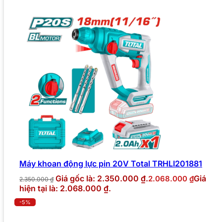
Máy khoan động lực pin 20V Total TRHLI201881
Giá gốc là: 2.350.000 ₫.
Giá
2.068.000
₫
2.350.000
₫
hiện tại là: 2.068.000 ₫.
-5%