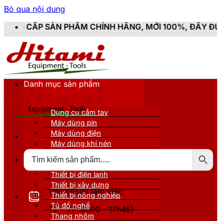
Bỏ qua nội dung
CHÍNH HÃNG, MỚI 100%, ĐẦY ĐỦ CHỨNG TỪ, HÓA ĐƠN 
Danh mục sản phẩm
Dụng cụ cầm tay
Máy dùng pin
Máy dùng điện
Máy dùng khí nén
Thiết bị đo kiểm
Thiết bị nâng đỡ
Thiết bị điện lạnh
Thiết bị xây dựng
Văn phòng làm việc:
Thiết bị nông nghiệp
Tủ đồ nghề
T2 - T7 (8h00 - 17h45)
Thang nhôm