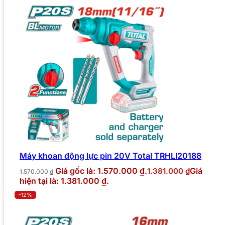
Máy khoan động lực pin 20V Total TRHLI20188
Giá gốc là: 1.570.000 ₫.
Giá
1.381.000
₫
1.570.000
₫
hiện tại là: 1.381.000 ₫.
-12%