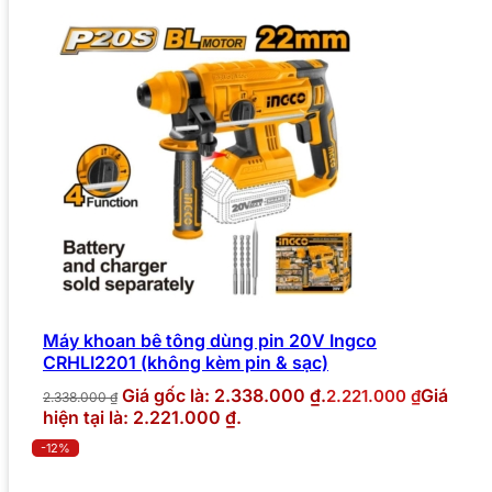
Máy khoan bê tông dùng pin 20V Ingco
CRHLI2201 (không kèm pin & sạc)
Giá gốc là: 2.338.000 ₫.
Giá
2.221.000
₫
2.338.000
₫
hiện tại là: 2.221.000 ₫.
-12%