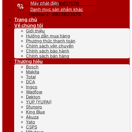
Máy phát điện
Hotline 1: 0866617579
Danh mục sản phẩm khác
Hotline 2: 0932623575
Trang chủ
Về chúng tôi
Giới thiệu
Hướng dẫn mua hàng
Phương thức thanh toán
Chính sách vận chuyển
Chính sách bảo hành
Chính sách bán hàng
Thương hiệu
Bosch
Makita
Total
DCA
Ingco
Wadfow
Dekton
YUP (YUPAI)
Sfunpro
King Blue
Akuza
Yato
CSPS
Mitutoyo