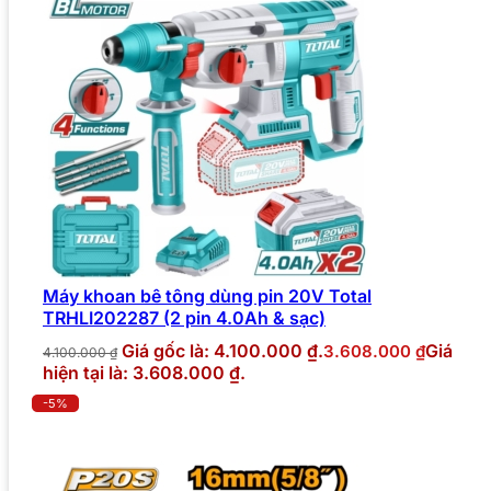
Máy khoan bê tông dùng pin 20V Total
TRHLI202287 (2 pin 4.0Ah & sạc)
Giá gốc là: 4.100.000 ₫.
Giá
3.608.000
₫
4.100.000
₫
hiện tại là: 3.608.000 ₫.
-5%