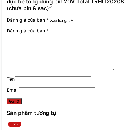
đục bê tông dùng pin 20V Total TRHLI20208
(chưa pin & sạc)”
Đánh giá của bạn
*
Đánh giá của bạn
*
Tên
Email
Sản phẩm tương tự
-5%