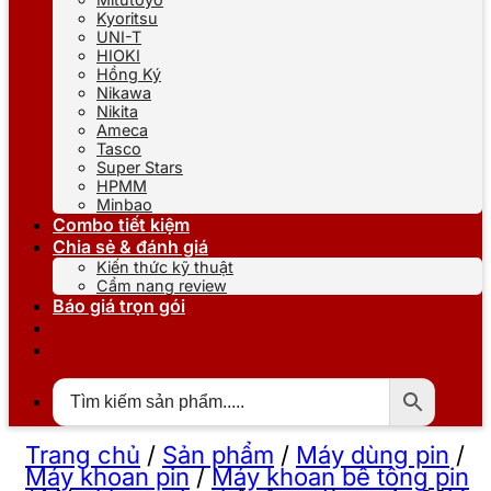
Kyoritsu
UNI-T
HIOKI
Hồng Ký
Nikawa
Nikita
Ameca
Tasco
Super Stars
HPMM
Minbao
Combo tiết kiệm
Chia sẻ & đánh giá
Kiến thức kỹ thuật
Cẩm nang review
Báo giá trọn gói
Trang chủ
/
Sản phẩm
/
Máy dùng pin
/
Máy khoan pin
/
Máy khoan bê tông pin