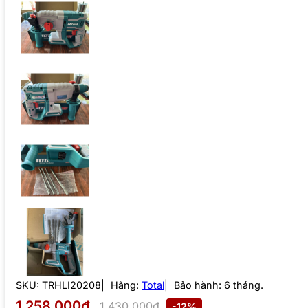
SKU:
TRHLI20208
Hãng:
Total
Bảo hành: 6 tháng.
1.258.000₫
1.430.000₫
-12%