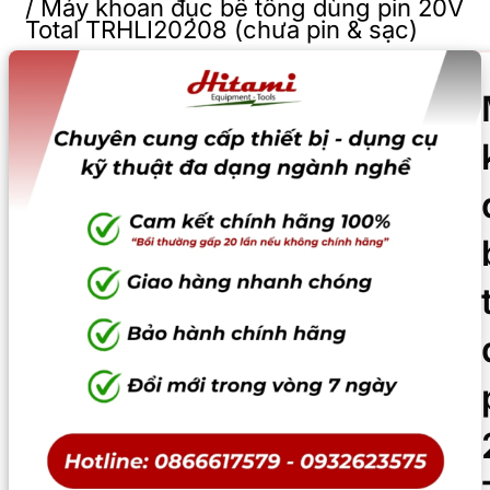
/
Máy khoan đục bê tông dùng pin 20V
Total TRHLI20208 (chưa pin & sạc)