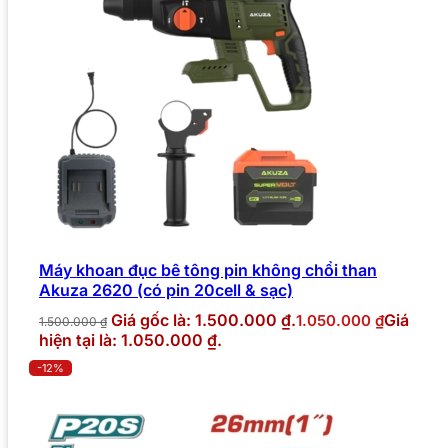
Máy khoan đục bê tông pin không chổi than
Akuza 2620 (có pin 20cell & sạc)
Giá gốc là: 1.500.000 ₫.
Giá
1.050.000
₫
1.500.000
₫
hiện tại là: 1.050.000 ₫.
-12%