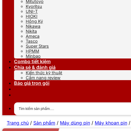
Mitutoyo
Kyoritsu
UNI-T
HIOKI
Hồng Ký
Nikawa
Nikita
Ameca
Tasco
Super Stars
HPMM
Minbao
Combo tiết kiệm
Chia sẻ & đánh giá
Kiến thức kỹ thuật
Cẩm nang review
Báo giá trọn gói
Trang chủ
/
Sản phẩm
/
Máy dùng pin
/
Máy khoan pin