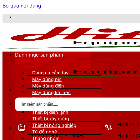
Bỏ qua nội dung
CÔNG TY TN
Danh mục sản phẩm
Dụng cụ cầm tay
Máy dùng pin
Máy dùng điện
Máy dùng khí nén
Thiết bị đo kiểm
Thiết bị nâng đỡ
Thiết bị điện lạnh
Thiết bị xây dựng
Văn phòng làm việc:
Hotline 
Thiết bị nông nghiệp
Tủ đồ nghề
T2 - T7 (8h00 - 17h45)
Hotline 
Thang nhôm