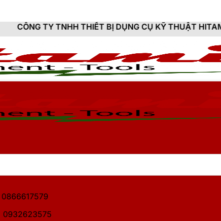
HH THIẾT BỊ DỤNG CỤ KỸ THUẬT HITAMI - CUNG CẤP 
1: 0866617579
2: 0932623575