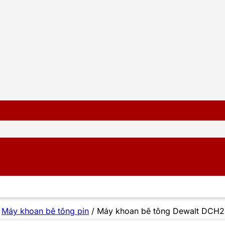
/
Máy khoan bê tông pin
/
Máy khoan bê tông Dewalt DCH26