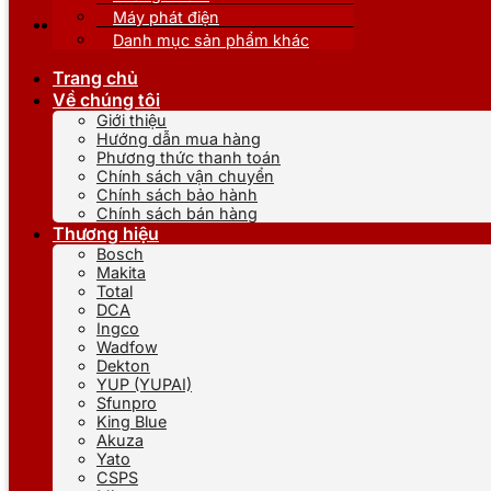
Máy phát điện
Danh mục sản phẩm khác
Trang chủ
Về chúng tôi
Giới thiệu
Hướng dẫn mua hàng
Phương thức thanh toán
Chính sách vận chuyển
Chính sách bảo hành
Chính sách bán hàng
Thương hiệu
Bosch
Makita
Total
DCA
Ingco
Wadfow
Dekton
YUP (YUPAI)
Sfunpro
King Blue
Akuza
Yato
CSPS