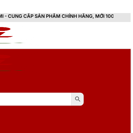
SẢN PHẨM CHÍNH HÃNG, MỚI 100%, ĐẦY ĐỦ CHỨNG TỪ,