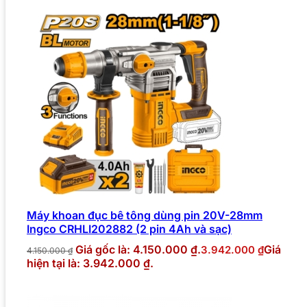
Máy khoan đục bê tông dùng pin 20V-28mm
Ingco CRHLI202882 (2 pin 4Ah và sạc)
Giá gốc là: 4.150.000 ₫.
Giá
3.942.000
₫
4.150.000
₫
hiện tại là: 3.942.000 ₫.