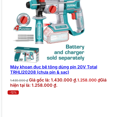
Máy khoan đục bê tông dùng pin 20V Total
TRHLI20208 (chưa pin & sạc)
Giá gốc là: 1.430.000 ₫.
Giá
1.258.000
₫
1.430.000
₫
hiện tại là: 1.258.000 ₫.
-12%