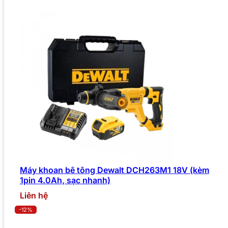
Máy khoan bê tông Dewalt DCH263M1 18V (kèm
1pin 4.0Ah, sạc nhanh)
Liên hệ
-12%