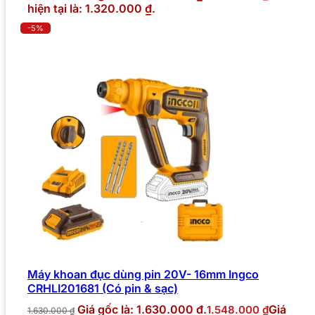
hiện tại là: 1.320.000 ₫.
-5%
Máy khoan đục dùng pin 20V- 16mm Ingco
CRHLI201681 (Có pin & sạc)
Giá gốc là: 1.630.000 ₫.
Giá
1.548.000
₫
1.630.000
₫