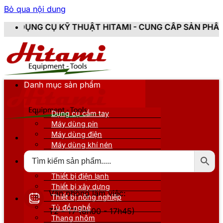
Bỏ qua nội dung
T HITAMI - CUNG CẤP SẢN PHẨM CHÍNH HÃNG, MỚI 100
Danh mục sản phẩm
Dụng cụ cầm tay
Máy dùng pin
Máy dùng điện
Máy dùng khí nén
Thiết bị đo kiểm
Thiết bị nâng đỡ
Thiết bị điện lạnh
Thiết bị xây dựng
Văn phòng làm việc:
Thiết bị nông nghiệp
Tủ đồ nghề
T2 - T7 (8h00 - 17h45)
Thang nhôm