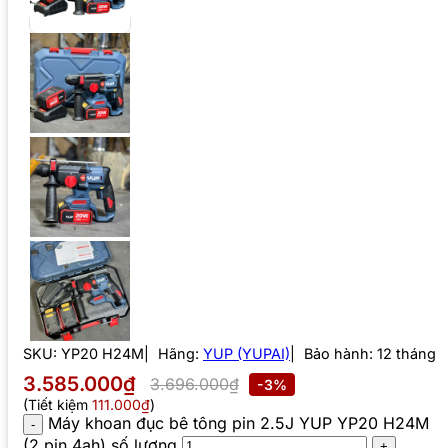
SKU:
YP20 H24M
Hãng:
YUP (YUPAI)
Bảo hành: 12 tháng
3.585.000₫
3.696.000₫
-3%
(Tiết kiệm
111.000₫
)
Máy khoan đục bê tông pin 2.5J YUP YP20 H24M
(2 pin 4ah) số lượng