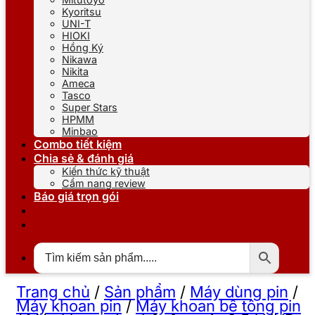
Kyoritsu
UNI-T
HIOKI
Hồng Ký
Nikawa
Nikita
Ameca
Tasco
Super Stars
HPMM
Minbao
Combo tiết kiệm
Chia sẻ & đánh giá
Kiến thức kỹ thuật
Cẩm nang review
Báo giá trọn gói
Trang chủ
/
Sản phẩm
/
Máy dùng pin
/
Máy khoan pin
/
Máy khoan bê tông pin