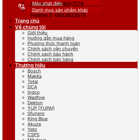
Máy phát điện
Hotline 1: 0866617579
Danh mục sản phẩm khác
Hotline 2: 0932623575
Trang chủ
Về chúng tôi
Giới thiệu
Hướng dẫn mua hàng
Phương thức thanh toán
Chính sách vận chuyển
Chính sách bảo hành
Chính sách bán hàng
Thương hiệu
Bosch
Makita
Total
DCA
Ingco
Wadfow
Dekton
YUP (YUPAI)
Sfunpro
King Blue
Akuza
Yato
CSPS
Mitutoyo