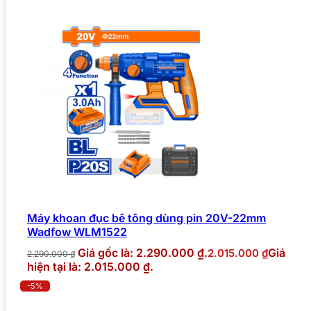
Máy khoan đục bê tông dùng pin 20V-22mm
Wadfow WLM1522
Giá gốc là: 2.290.000 ₫.
Giá
2.015.000
₫
2.290.000
₫
hiện tại là: 2.015.000 ₫.
-5%