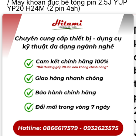
/
Máy khoan đục bê tông pin 2.5J YUP
YP20 H24M (2 pin 4ah)