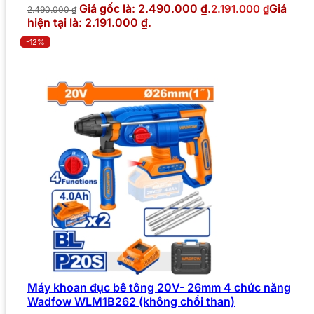
Giá gốc là: 2.490.000 ₫.
Giá
2.191.000
₫
2.490.000
₫
hiện tại là: 2.191.000 ₫.
-12%
Máy khoan đục bê tông 20V- 26mm 4 chức năng
Wadfow WLM1B262 (không chổi than)