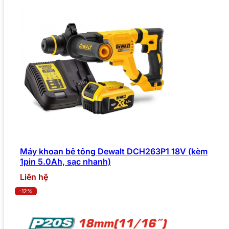
Máy khoan bê tông Dewalt DCH263P1 18V (kèm
1pin 5.0Ah, sạc nhanh)
Liên hệ
-12%