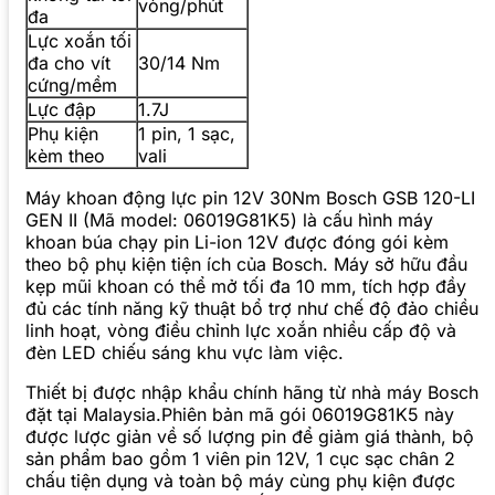
vòng/phút
đa
Lực xoắn tối
đa cho vít
30/14 Nm
cứng/mềm
Lực đập
1.7J
Phụ kiện
1 pin, 1 sạc,
kèm theo
vali
Máy khoan động lực pin 12V 30Nm Bosch GSB 120-LI
GEN II (Mã model: 06019G81K5) là cấu hình máy
khoan búa chạy pin Li-ion 12V được đóng gói kèm
theo bộ phụ kiện tiện ích của Bosch. Máy sở hữu đầu
kẹp mũi khoan có thể mở tối đa 10 mm, tích hợp đầy
đủ các tính năng kỹ thuật bổ trợ như chế độ đảo chiều
linh hoạt, vòng điều chỉnh lực xoắn nhiều cấp độ và
đèn LED chiếu sáng khu vực làm việc.
Thiết bị được nhập khẩu chính hãng từ nhà máy Bosch
đặt tại Malaysia.Phiên bản mã gói 06019G81K5 này
được lược giản về số lượng pin để giảm giá thành, bộ
sản phẩm bao gồm 1 viên pin 12V, 1 cục sạc chân 2
chấu tiện dụng và toàn bộ máy cùng phụ kiện được