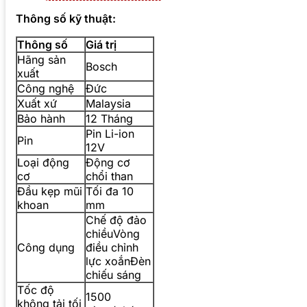
Thông số kỹ thuật:
Thông số
Giá trị
Hãng sản
Bosch
xuất
Công nghệ
Đức
Xuất xứ
Malaysia
Bảo hành
12 Tháng
Pin Li-ion
Pin
12V
Loại động
Động cơ
cơ
chổi than
Đầu kẹp mũi
Tối đa 10
khoan
mm
Chế độ đảo
chiềuVòng
Công dụng
điều chỉnh
lực xoắnĐèn
chiếu sáng
Tốc độ
1500
không tải tối