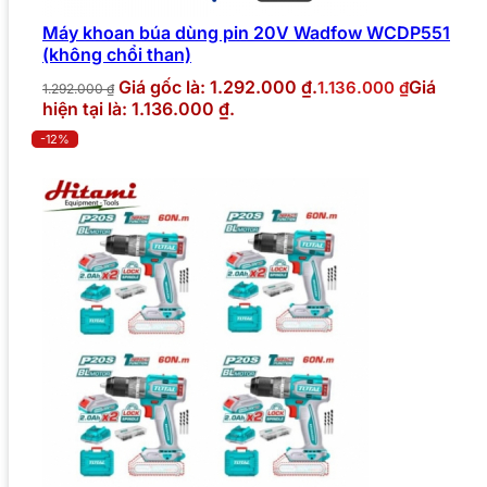
Máy khoan búa dùng pin 20V Wadfow WCDP551
(không chổi than)
Giá gốc là: 1.292.000 ₫.
Giá
1.136.000
₫
1.292.000
₫
hiện tại là: 1.136.000 ₫.
-12%