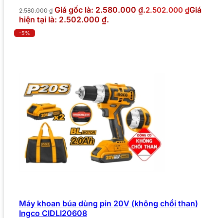
Giá gốc là: 2.580.000 ₫.
Giá
2.502.000
₫
2.580.000
₫
hiện tại là: 2.502.000 ₫.
-5%
Máy khoan búa dùng pin 20V (không chổi than)
Ingco CIDLI20608