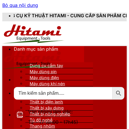
Bỏ qua nội dung
T HITAMI - CUNG CẤP SẢN PHẨM CHÍNH HÃNG, MỚI 10
Danh mục sản phẩm
Dụng cụ cầm tay
Máy dùng pin
Máy dùng điện
Máy dùng khí nén
Thiết bị đo kiểm
Thiết bị nâng đỡ
Thiết bị điện lạnh
Thiết bị xây dựng
Văn phòng làm việc:
Thiết bị nông nghiệp
Tủ đồ nghề
T2 - T7 (8h00 - 17h45)
Thang nhôm