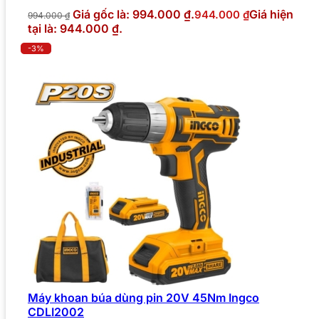
Giá gốc là: 994.000 ₫.
Giá hiện
944.000
₫
994.000
₫
tại là: 944.000 ₫.
-3%
Máy khoan búa dùng pin 20V 45Nm Ingco
CDLI2002