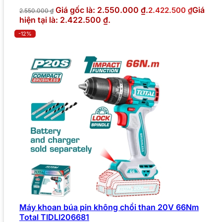
Giá gốc là: 2.550.000 ₫.
Giá
2.422.500
₫
2.550.000
₫
hiện tại là: 2.422.500 ₫.
-12%
Máy khoan búa pin không chổi than 20V 66Nm
Total TIDLI206681