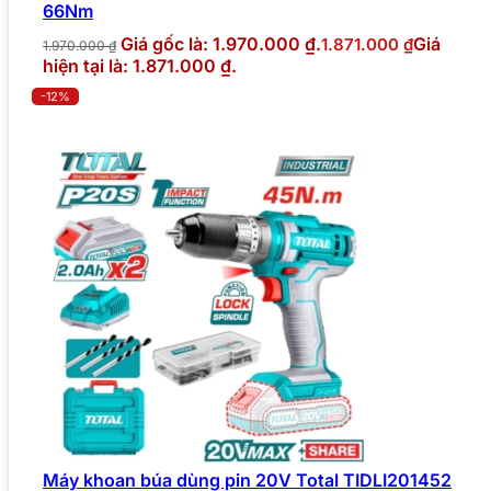
66Nm
Giá gốc là: 1.970.000 ₫.
Giá
1.871.000
₫
1.970.000
₫
hiện tại là: 1.871.000 ₫.
-12%
Máy khoan búa dùng pin 20V Total TIDLI201452