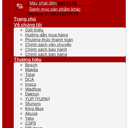
Máy phát điện
Hotline 1: 0866617579
Danh mục sản phẩm khác
Hotline 2: 0932623575
Trang chủ
Về chúng tôi
Giới thiệu
Hướng dẫn mua hàng
Phương thức thanh toán
Chính sách vận chuyển
Chính sách bảo hành
Chính sách bán hàng
Thương hiệu
Bosch
Makita
Total
DCA
Ingco
Wadfow
Dekton
YUP (YUPAI)
Sfunpro
King Blue
Akuza
Yato
CSPS
Mitutoyo