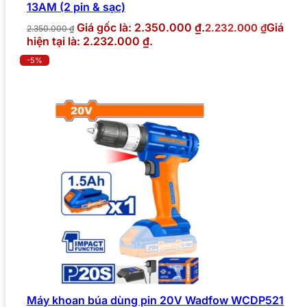
13AM (2 pin & sạc)
Giá gốc là: 2.350.000 ₫.
Giá
2.232.000
₫
2.350.000
₫
hiện tại là: 2.232.000 ₫.
-5%
Máy khoan búa dùng pin 20V Wadfow WCDP521