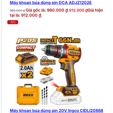
Máy khoan búa dùng pin DCA ADJZ1202E
Giá gốc là: 960.000 ₫.
Giá hiện
912.000
₫
960.000
₫
tại là: 912.000 ₫.
-5%
Máy khoan búa dùng pin 20V Ingco CIDLI20668