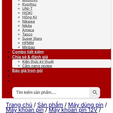
Kyoritsu
UNI-T
HIOKI
Hồng Ký
Nikawa
Nikita
Ameca
Tasco
Super Stars
HPMM
Minbao
Combo tiết kiệm
Chia sẻ & đánh giá
Kiến thức kỹ thuật
Cẩm nang review
Báo giá trọn gói
Trang chủ
/
Sản phẩm
/
Máy dùng pin
/
Máy khoan pin
/
Máy khoan pin 12V
/