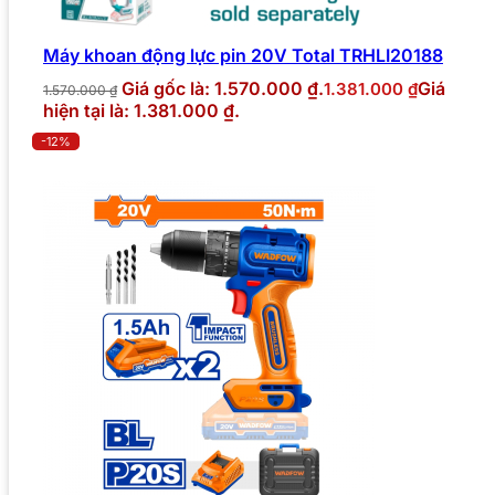
Máy khoan động lực pin 20V Total TRHLI20188
Giá gốc là: 1.570.000 ₫.
Giá
1.381.000
₫
1.570.000
₫
hiện tại là: 1.381.000 ₫.
-12%