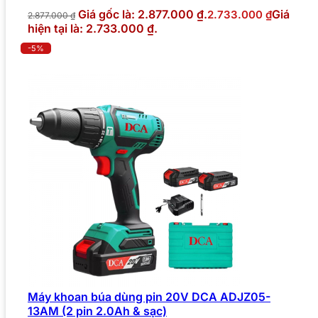
Giá gốc là: 2.877.000 ₫.
Giá
2.733.000
₫
2.877.000
₫
hiện tại là: 2.733.000 ₫.
-5%
Máy khoan búa dùng pin 20V DCA ADJZ05-
13AM (2 pin 2.0Ah & sạc)