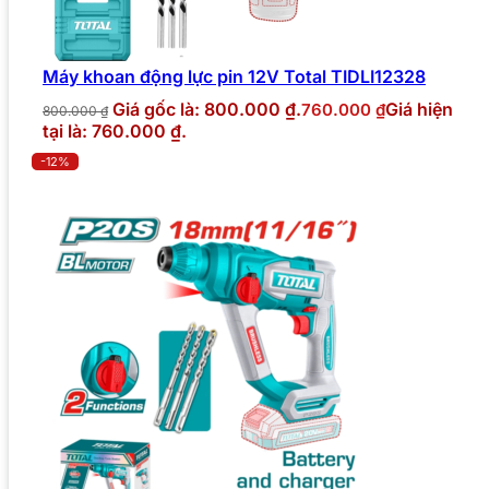
Máy khoan động lực pin 12V Total TIDLI12328
Giá gốc là: 800.000 ₫.
Giá hiện
760.000
₫
800.000
₫
tại là: 760.000 ₫.
-12%