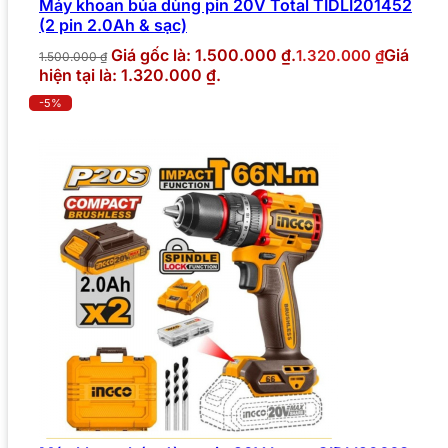
Máy khoan búa dùng pin 20V Total TIDLI201452
(2 pin 2.0Ah & sạc)
Giá gốc là: 1.500.000 ₫.
Giá
1.320.000
₫
1.500.000
₫
hiện tại là: 1.320.000 ₫.
-5%