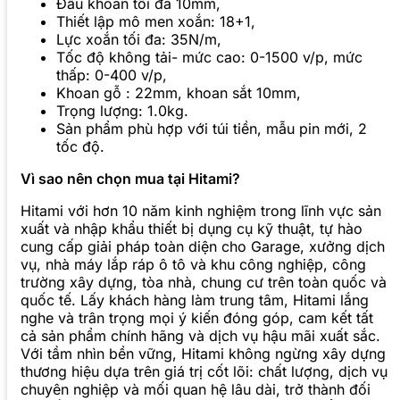
Đầu khoan tối đa 10mm,
Thiết lập mô men xoắn: 18+1,
Lực xoắn tối đa: 35N/m,
Tốc độ không tải- mức cao: 0-1500 v/p, m
ức
thấp: 0-400 v/p,
Khoan gỗ : 22mm, khoan sắt 10mm,
Trọng lượng: 1.0kg.
Sản phẩm phù hợp với túi tiền, mẫu pin mới, 2
tốc độ.
Vì sao nên chọn mua tại Hitami?
Hitami với hơn 10 năm kinh nghiệm trong lĩnh vực sản
xuất và nhập khẩu thiết bị dụng cụ kỹ thuật, tự hào
cung cấp giải pháp toàn diện cho Garage, xưởng dịch
vụ, nhà máy lắp ráp ô tô và khu công nghiệp, công
trường xây dựng, tòa nhà, chung cư trên toàn quốc và
quốc tế. Lấy khách hàng làm trung tâm, Hitami lắng
nghe và trân trọng mọi ý kiến đóng góp, cam kết tất
cả sản phẩm chính hãng và dịch vụ hậu mãi xuất sắc.
Với tầm nhìn bền vững, Hitami không ngừng xây dựng
thương hiệu dựa trên giá trị cốt lõi: chất lượng, dịch vụ
chuyên nghiệp và mối quan hệ lâu dài, trở thành đối