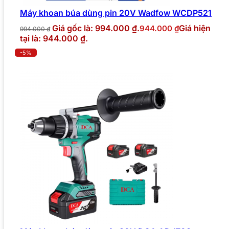
Máy khoan búa dùng pin 20V Wadfow WCDP521
Giá gốc là: 994.000 ₫.
Giá hiện
944.000
₫
994.000
₫
tại là: 944.000 ₫.
-5%