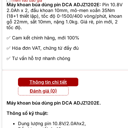
Thêm vào báo giá
Máy khoan búa dùng pin DCA ADJZ1202E:
Pin 10.8V
2.0Ah x 2, đầu khoan 10mm, mô-men xoắn 35Nm
(18+1 thiết lập), tốc độ 0-1500/400 vòng/phút, khoan
gỗ 22mm, sắt 10mm, nặng 1.0kg. Giá rẻ, pin mới, 2
tốc độ.
✅ Cam kết chính hãng, mới 100%
✅ Hóa đơn VAT, chứng từ đầy đủ
✅ Tư vấn hỗ trợ nhanh chóng
Thông tin chi tiết
Đánh giá (0)
Máy khoan búa dùng pin DCA ADJZ1202E.
Thông số kỹ thuật:
Dung lượng pin 10.8V/2.0Ahx2,