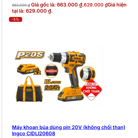
Giá gốc là: 663.000 ₫.
Giá hiện
629.000
₫
663.000
₫
tại là: 629.000 ₫.
-5%
Máy khoan búa dùng pin 20V (không chổi than)
Ingco CIDLI20608