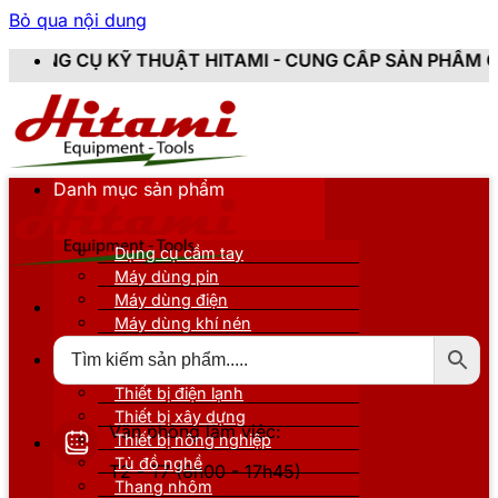
Bỏ qua nội dung
HUẬT HITAMI - CUNG CẤP SẢN PHẨM CHÍNH HÃNG, MỚI
Danh mục sản phẩm
Dụng cụ cầm tay
Máy dùng pin
Máy dùng điện
Máy dùng khí nén
Thiết bị đo kiểm
Thiết bị nâng đỡ
Thiết bị điện lạnh
Thiết bị xây dựng
Văn phòng làm việc:
Thiết bị nông nghiệp
Tủ đồ nghề
T2 - T7 (8h00 - 17h45)
Thang nhôm