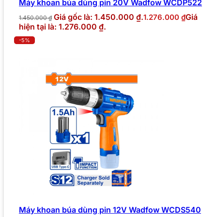
Máy khoan búa dùng pin 20V Wadfow WCDP522
Giá gốc là: 1.450.000 ₫.
Giá
1.276.000
₫
1.450.000
₫
hiện tại là: 1.276.000 ₫.
-5%
Máy khoan búa dùng pin 12V Wadfow WCDS540