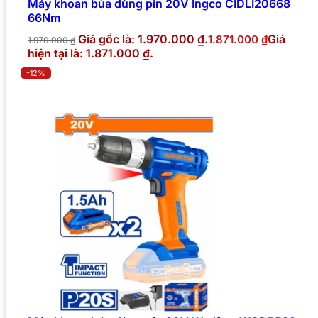
Máy khoan búa dùng pin 20V Ingco CIDLI20668
66Nm
Giá gốc là: 1.970.000 ₫.
Giá
1.871.000
₫
1.970.000
₫
hiện tại là: 1.871.000 ₫.
-12%