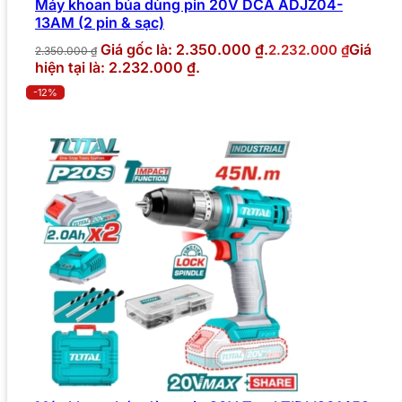
Máy khoan búa dùng pin 20V DCA ADJZ04-
13AM (2 pin & sạc)
Giá gốc là: 2.350.000 ₫.
Giá
2.232.000
₫
2.350.000
₫
hiện tại là: 2.232.000 ₫.
-12%