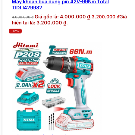
Máy khoan búa dùng pin 42V-99Nm Total
TIDLI429982
Giá gốc là: 4.000.000 ₫.
Giá
3.200.000
₫
4.000.000
₫
hiện tại là: 3.200.000 ₫.
-12%