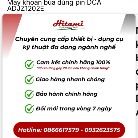
Máy khoan búa dùng pin DCA
ADJZ1202E