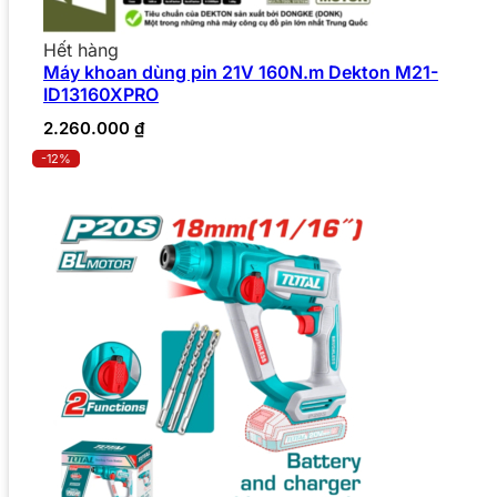
Hết hàng
Máy khoan dùng pin 21V 160N.m Dekton M21-
ID13160XPRO
2.260.000
₫
-12%