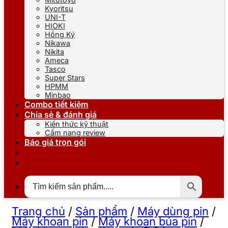
Kyoritsu
UNI-T
HIOKI
Hồng Ký
Nikawa
Nikita
Ameca
Tasco
Super Stars
HPMM
Minbao
Combo tiết kiệm
Chia sẻ & đánh giá
Kiến thức kỹ thuật
Cẩm nang review
Báo giá trọn gói
Trang chủ
/
Sản phẩm
/
Máy dùng pin
/
Máy khoan pin
/
Máy khoan búa pin
/