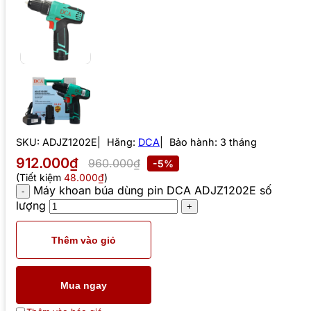
SKU:
ADJZ1202E
Hãng:
DCA
Bảo hành: 3 tháng
912.000₫
960.000₫
-5%
(Tiết kiệm
48.000₫
)
Máy khoan búa dùng pin DCA ADJZ1202E số
lượng
Thêm vào giỏ
Mua ngay