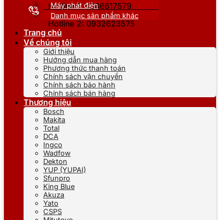
Máy phát điện
Hotline 1: 0866617579
Danh mục sản phẩm khác
Hotline 2: 0932623575
Trang chủ
Về chúng tôi
Giới thiệu
Hướng dẫn mua hàng
Phương thức thanh toán
Chính sách vận chuyển
Chính sách bảo hành
Chính sách bán hàng
Thương hiệu
Bosch
Makita
Total
DCA
Ingco
Wadfow
Dekton
YUP (YUPAI)
Sfunpro
King Blue
Akuza
Yato
CSPS
Mitutoyo