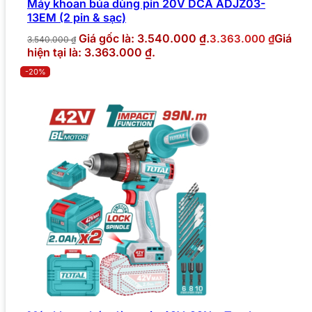
Máy khoan búa dùng pin 20V DCA ADJZ03-
13EM (2 pin & sạc)
Giá gốc là: 3.540.000 ₫.
Giá
3.363.000
₫
3.540.000
₫
hiện tại là: 3.363.000 ₫.
-20%