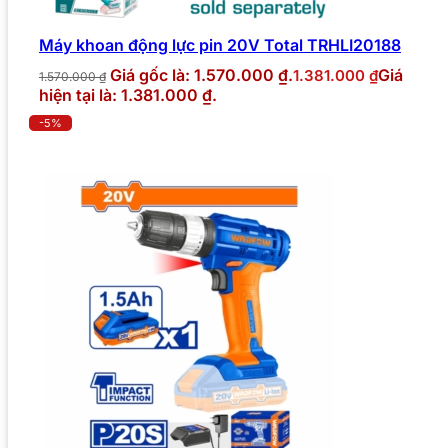
Máy khoan động lực pin 20V Total TRHLI20188
Giá gốc là: 1.570.000 ₫.
Giá
1.381.000
₫
1.570.000
₫
hiện tại là: 1.381.000 ₫.
-5%