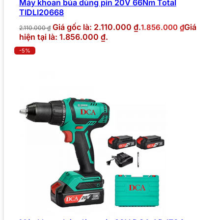
Máy khoan búa dùng pin 20V 66Nm Total
TIDLI20668
Giá gốc là: 2.110.000 ₫.
Giá
1.856.000
₫
2.110.000
₫
hiện tại là: 1.856.000 ₫.
-5%