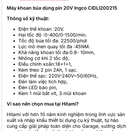
Máy khoan búa dùng pin 20V Ingco CIDLI200215
Thông số kỹ thuật:
Điện thế khoan :20V.
Hai tốc độ :0-400/0-1500/min.
Tốc độ búa tối đa: 22500/phút
Lực mô men quay tối đa :45NM.
Khả năng khoan tối đa:0.8- 10mm,
Nhông cơ khí 2 tốc độ,
Điều chỉnh xoắn:18+1+1,
Kèm theo 2 pin 2Ah, 1 sạc.
Điện thế sạc: 220V-240V~50/60Hz,
Đèn làm việc tích hợp,
Đèn LED báo pin,
Kèm 1 mũi bắt vít, 3 mũi khoan
Vì sao nên chọn mua tại Hitami?
Hitami với hơn 10 năm kinh nghiệm trong lĩnh vực sản
xuất và nhập khẩu thiết bị dụng cụ kỹ thuật, tự hào
cung cấp giải pháp toàn diện cho Garage, xưởng dịch