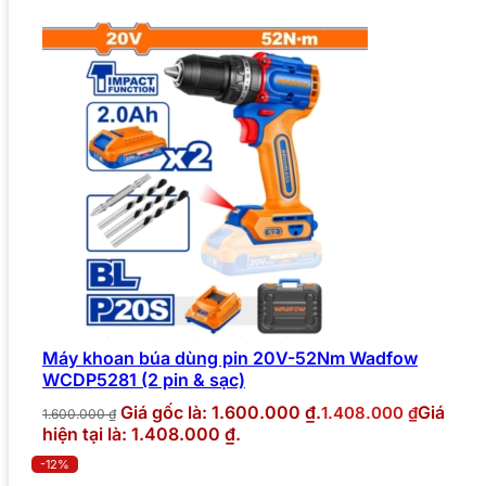
Máy khoan búa dùng pin 20V-52Nm Wadfow
WCDP5281 (2 pin & sạc)
Giá gốc là: 1.600.000 ₫.
Giá
1.408.000
₫
1.600.000
₫
hiện tại là: 1.408.000 ₫.
-12%