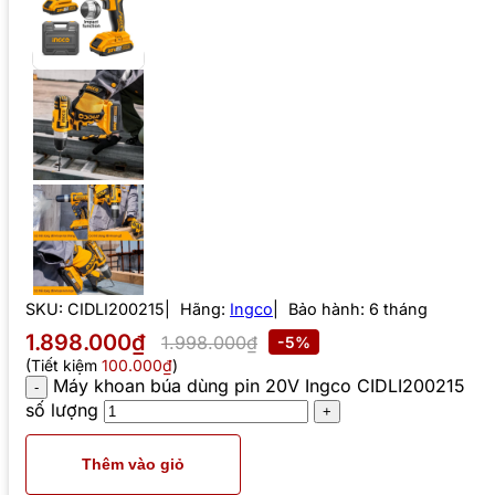
SKU:
CIDLI200215
Hãng:
Ingco
Bảo hành: 6 tháng
1.898.000₫
1.998.000₫
-5%
(Tiết kiệm
100.000₫
)
Máy khoan búa dùng pin 20V Ingco CIDLI200215
số lượng
Thêm vào giỏ