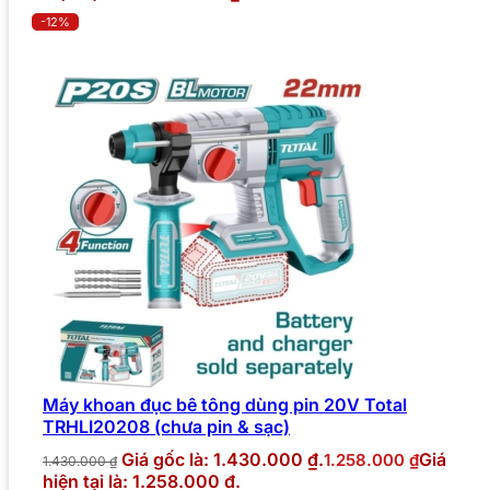
-12%
Máy khoan đục bê tông dùng pin 20V Total
TRHLI20208 (chưa pin & sạc)
Giá gốc là: 1.430.000 ₫.
Giá
1.258.000
₫
1.430.000
₫
hiện tại là: 1.258.000 ₫.