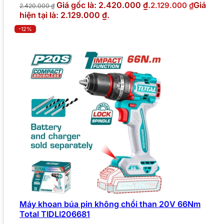
Giá gốc là: 2.420.000 ₫.
Giá
2.129.000
₫
2.420.000
₫
hiện tại là: 2.129.000 ₫.
-12%
Máy khoan búa pin không chổi than 20V 66Nm
Total TIDLI206681