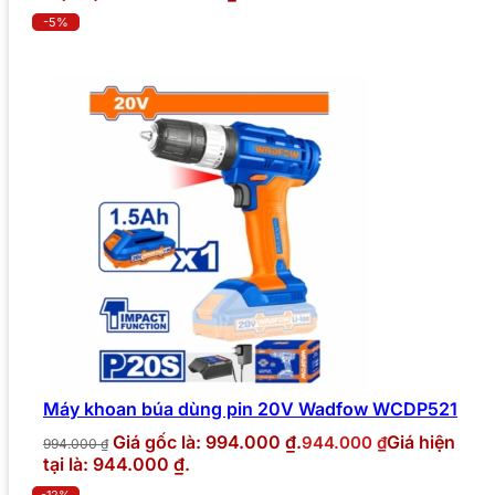
-5%
Máy khoan búa dùng pin 20V Wadfow WCDP521
Giá gốc là: 994.000 ₫.
Giá hiện
944.000
₫
994.000
₫
tại là: 944.000 ₫.