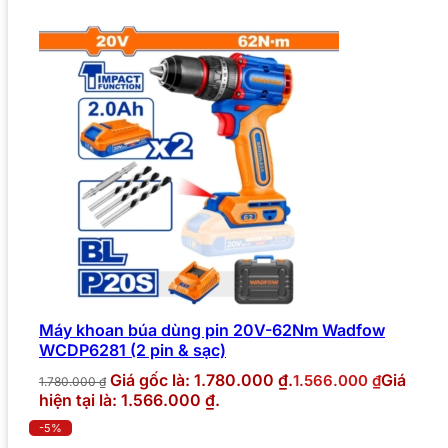
Máy khoan búa dùng pin 20V-62Nm Wadfow
WCDP6281 (2 pin & sạc)
Giá gốc là: 1.780.000 ₫.
Giá
1.566.000
₫
1.780.000
₫
hiện tại là: 1.566.000 ₫.
-5%