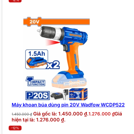
-12%
Máy khoan búa dùng pin 20V Wadfow WCDP522
Giá gốc là: 1.450.000 ₫.
Giá
1.276.000
₫
1.450.000
₫
hiện tại là: 1.276.000 ₫.
-12%