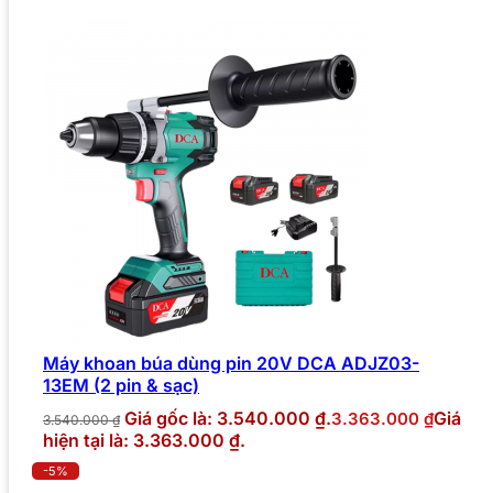
Máy khoan búa dùng pin 20V DCA ADJZ03-
13EM (2 pin & sạc)
Giá gốc là: 3.540.000 ₫.
Giá
3.363.000
₫
3.540.000
₫
hiện tại là: 3.363.000 ₫.
-5%