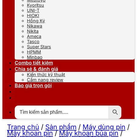
Kyoritsu
UNI-T
HIOKI
Hồng Ký
Nikawa
Nikita
Ameca
Tasco
Super Stars
HPMM
Minbao
Combo tiết kiệm
Chia sẻ & đánh giá
Kiến thức kỹ thuật
Cẩm nang review
Báo giá trọn gói
Trang chủ
/
Sản phẩm
/
Máy dùng pin
/
Máy khoan pin
/
Máy khoan búa pin
/