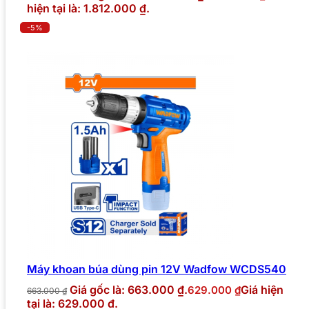
hiện tại là: 1.812.000 ₫.
-5%
Máy khoan búa dùng pin 12V Wadfow WCDS540
Giá gốc là: 663.000 ₫.
Giá hiện
629.000
₫
663.000
₫
tại là: 629.000 ₫.