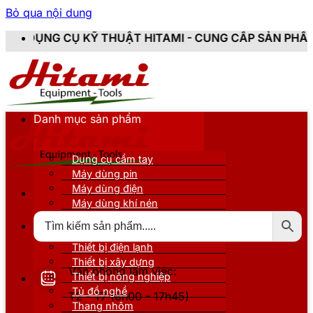
Bỏ qua nội dung
THUẬT HITAMI - CUNG CẤP SẢN PHẨM CHÍNH HÃNG, MỚ
Danh mục sản phẩm
Dụng cụ cầm tay
Máy dùng pin
Máy dùng điện
Máy dùng khí nén
Thiết bị đo kiểm
Thiết bị nâng đỡ
Thiết bị điện lạnh
Thiết bị xây dựng
Văn phòng làm việc:
Thiết bị nông nghiệp
Tủ đồ nghề
T2 - T7 (8h00 - 17h45)
Thang nhôm