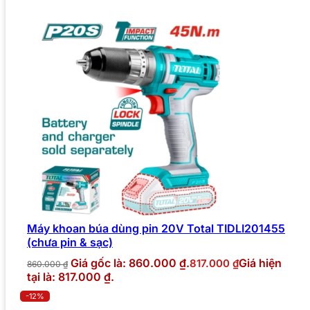
Máy khoan búa dùng pin 20V Total TIDLI201455
(chưa pin & sạc)
Giá gốc là: 860.000 ₫.
Giá hiện
817.000
₫
860.000
₫
tại là: 817.000 ₫.
-12%