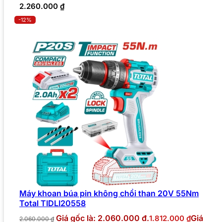
2.260.000
₫
-12%
Máy khoan búa pin không chổi than 20V 55Nm
Total TIDLI20558
Giá gốc là: 2.060.000 ₫.
Giá
1.812.000
₫
2.060.000
₫