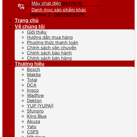
Máy phát điện
Hotline 1: 0866617579
Danh mục sản phẩm khác
Hotline 2: 0932623575
Trang chủ
Về chúng tôi
Giới thiệu
Hướng dẫn mua hàng
Phương thức thanh toán
Chính sách vận chuyển
Chính sách bảo hành
Chính sách bán hàng
Thương hiệu
Bosch
Makita
Total
DCA
Ingco
Wadfow
Dekton
YUP (YUPAI)
Sfunpro
King Blue
Akuza
Yato
CSPS
Mitutoyo