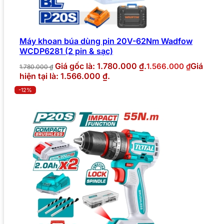
Máy khoan búa dùng pin 20V-62Nm Wadfow
WCDP6281 (2 pin & sạc)
Giá gốc là: 1.780.000 ₫.
Giá
1.566.000
₫
1.780.000
₫
hiện tại là: 1.566.000 ₫.
-12%