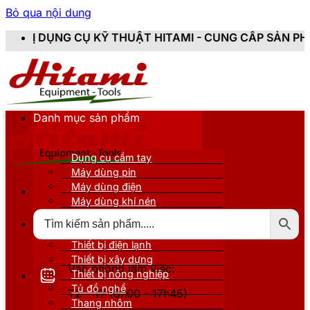
Bỏ qua nội dung
KỸ THUẬT HITAMI - CUNG CẤP SẢN PHẨM CHÍNH HÃNG, 
Danh mục sản phẩm
Dụng cụ cầm tay
Máy dùng pin
Máy dùng điện
Máy dùng khí nén
Thiết bị đo kiểm
Thiết bị nâng đỡ
Thiết bị điện lạnh
Thiết bị xây dựng
Văn phòng làm việc:
Thiết bị nông nghiệp
Tủ đồ nghề
T2 - T7 (8h00 - 17h45)
Thang nhôm