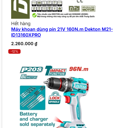
Hết hàng
Máy khoan dùng pin 21V 160N.m Dekton M21-
ID13160XPRO
2.260.000
₫
-12%