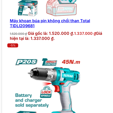
Máy khoan búa pin không chổi than Total
TIDLI209681
Giá gốc là: 1.520.000 ₫.
Giá
1.337.000
₫
1.520.000
₫
hiện tại là: 1.337.000 ₫.
-5%