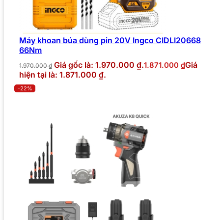
Máy khoan búa dùng pin 20V Ingco CIDLI20668
66Nm
Giá gốc là: 1.970.000 ₫.
Giá
1.871.000
₫
1.970.000
₫
hiện tại là: 1.871.000 ₫.
-22%