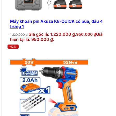
Máy khoan pin Akuza K8-QUICK có búa, đầu 4
trong 1
Giá gốc là: 1.220.000 ₫.
Giá
950.000
₫
1.220.000
₫
hiện tại là: 950.000 ₫.
-12%