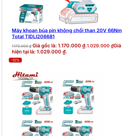
Máy khoan búa pin không chổi than 20V 66Nm
Total TIDLI206681
Giá gốc là: 1.170.000 ₫.
Giá
1.029.000
₫
1.170.000
₫
hiện tại là: 1.029.000 ₫.
-12%