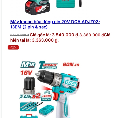
Máy khoan búa dùng pin 20V DCA ADJZ03-
13EM (2 pin & sạc)
Giá gốc là: 3.540.000 ₫.
Giá
3.363.000
₫
3.540.000
₫
hiện tại là: 3.363.000 ₫.
-12%