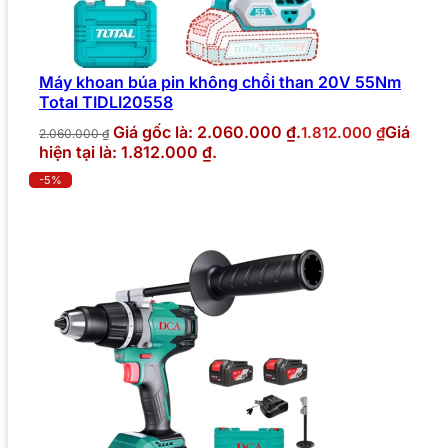
Máy khoan búa pin không chổi than 20V 55Nm
Total TIDLI20558
Giá gốc là: 2.060.000 ₫.
Giá
1.812.000
₫
2.060.000
₫
hiện tại là: 1.812.000 ₫.
-5%