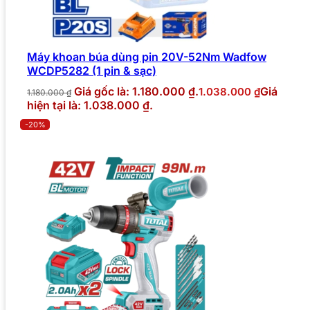
Máy khoan búa dùng pin 20V-52Nm Wadfow
WCDP5282 (1 pin & sạc)
Giá gốc là: 1.180.000 ₫.
Giá
1.038.000
₫
1.180.000
₫
hiện tại là: 1.038.000 ₫.
-20%