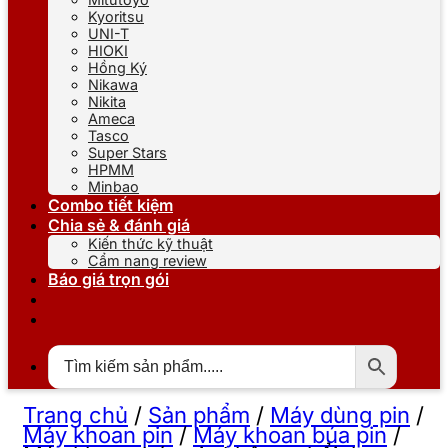
Kyoritsu
UNI-T
HIOKI
Hồng Ký
Nikawa
Nikita
Ameca
Tasco
Super Stars
HPMM
Minbao
Combo tiết kiệm
Chia sẻ & đánh giá
Kiến thức kỹ thuật
Cẩm nang review
Báo giá trọn gói
Trang chủ
/
Sản phẩm
/
Máy dùng pin
/
Máy khoan pin
/
Máy khoan búa pin
/