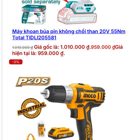
Máy khoan búa pin không chổi than 20V 55Nm
Total TIDLI205581
Giá gốc là: 1.010.000 ₫.
Giá
959.000
₫
1.010.000
₫
hiện tại là: 959.000 ₫.
-3%