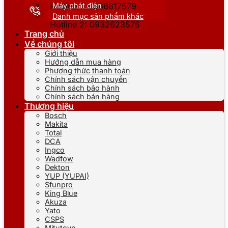
Máy phát điện
Hotline 1: 0866617579
Danh mục sản phẩm khác
Hotline 2: 0932623575
Trang chủ
Về chúng tôi
Giới thiệu
Hướng dẫn mua hàng
Phương thức thanh toán
Chính sách vận chuyển
Chính sách bảo hành
Chính sách bán hàng
Thương hiệu
Bosch
Makita
Total
DCA
Ingco
Wadfow
Dekton
YUP (YUPAI)
Sfunpro
King Blue
Akuza
Yato
CSPS
Mitutoyo