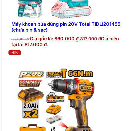
Máy khoan búa dùng pin 20V Total TIDLI201455
(chưa pin & sạc)
Giá gốc là: 860.000 ₫.
Giá hiện
817.000
₫
860.000
₫
tại là: 817.000 ₫.
-5%