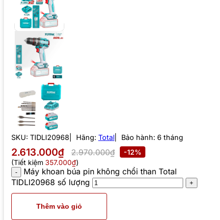
SKU:
TIDLI20968
Hãng:
Total
Bảo hành: 6 tháng
2.613.000₫
2.970.000₫
-12%
(Tiết kiệm
357.000₫
)
Máy khoan búa pin không chổi than Total
TIDLI20968 số lượng
Thêm vào giỏ