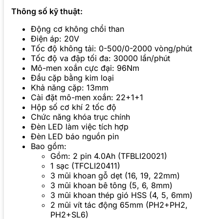
Thông số kỹ thuật:
Động cơ không chổi than
Điện áp: 20V
Tốc độ không tải: 0-500/0-2000 vòng/phút
Tốc độ va đập tối đa: 30000 lần/phút
Mô-men xoắn cực đại: 96Nm
Đầu cặp bằng kim loại
Khả năng cặp: 13mm
Cài đặt mô-men xoắn: 22+1+1
Hộp số cơ khí 2 tốc độ
Chức năng khóa trục chính
Đèn LED làm việc tích hợp
Đèn LED báo nguồn pin
Bao gồm:
Gồm: 2 pin 4.0Ah (TFBLI20021)
1 sạc (TFCLI20411)
3 mũi khoan gỗ dẹt (16, 19, 22mm)
3 mũi khoan bê tông (5, 6, 8mm)
3 mũi khoan thép gió HSS (4, 5, 6mm)
2 mũi vít tác động 65mm (PH2+PH2,
PH2+SL6)