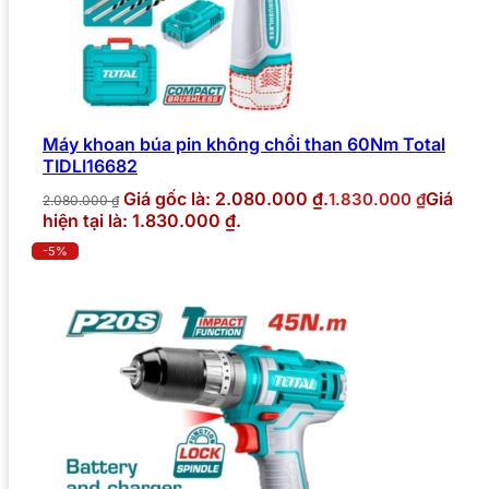
Máy khoan búa pin không chổi than 60Nm Total
TIDLI16682
Giá gốc là: 2.080.000 ₫.
Giá
1.830.000
₫
2.080.000
₫
hiện tại là: 1.830.000 ₫.
-5%