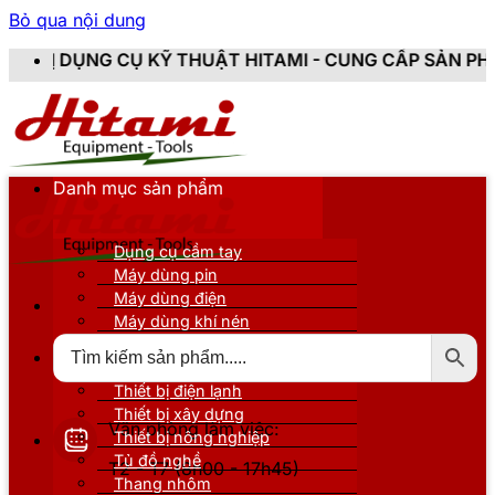
Bỏ qua nội dung
KỸ THUẬT HITAMI - CUNG CẤP SẢN PHẨM CHÍNH HÃNG,
Danh mục sản phẩm
Dụng cụ cầm tay
Máy dùng pin
Máy dùng điện
Máy dùng khí nén
Thiết bị đo kiểm
Thiết bị nâng đỡ
Thiết bị điện lạnh
Thiết bị xây dựng
Văn phòng làm việc:
Thiết bị nông nghiệp
Tủ đồ nghề
T2 - T7 (8h00 - 17h45)
Thang nhôm