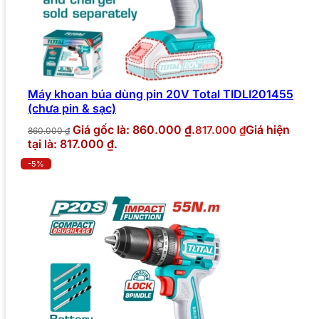
Máy khoan búa dùng pin 20V Total TIDLI201455
(chưa pin & sạc)
Giá gốc là: 860.000 ₫.
Giá hiện
817.000
₫
860.000
₫
tại là: 817.000 ₫.
-5%