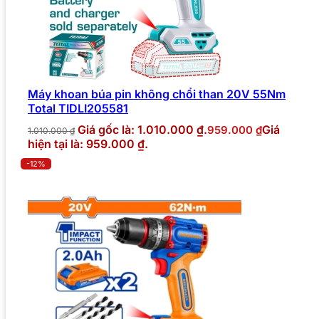
Máy khoan búa pin không chổi than 20V 55Nm
Total TIDLI205581
Giá gốc là: 1.010.000 ₫.
Giá
959.000
₫
1.010.000
₫
hiện tại là: 959.000 ₫.
-12%