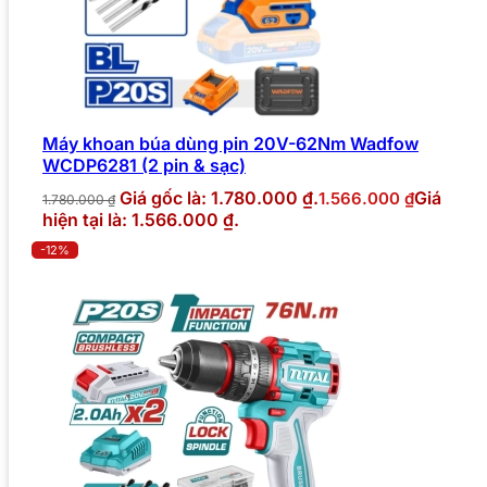
Máy khoan búa dùng pin 20V-62Nm Wadfow
WCDP6281 (2 pin & sạc)
Giá gốc là: 1.780.000 ₫.
Giá
1.566.000
₫
1.780.000
₫
hiện tại là: 1.566.000 ₫.
-12%