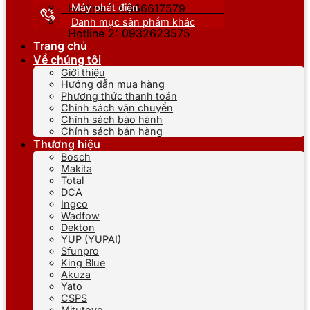
Máy phát điện
Hotline 1: 0866617579
Danh mục sản phẩm khác
Hotline 2: 0932623575
Trang chủ
Về chúng tôi
Giới thiệu
Hướng dẫn mua hàng
Phương thức thanh toán
Chính sách vận chuyển
Chính sách bảo hành
Chính sách bán hàng
Thương hiệu
Bosch
Makita
Total
DCA
Ingco
Wadfow
Dekton
YUP (YUPAI)
Sfunpro
King Blue
Akuza
Yato
CSPS
Mitutoyo