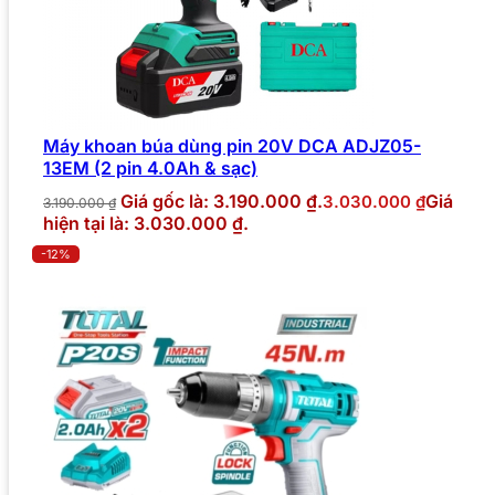
Máy khoan búa dùng pin 20V DCA ADJZ05-
13EM (2 pin 4.0Ah & sạc)
Giá gốc là: 3.190.000 ₫.
Giá
3.030.000
₫
3.190.000
₫
hiện tại là: 3.030.000 ₫.
-12%