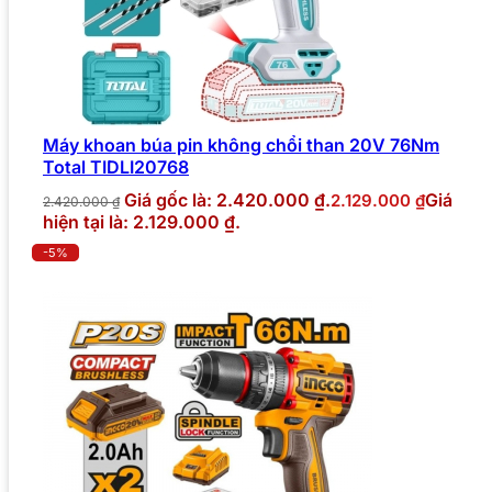
Máy khoan búa pin không chổi than 20V 76Nm
Total TIDLI20768
Giá gốc là: 2.420.000 ₫.
Giá
2.129.000
₫
2.420.000
₫
hiện tại là: 2.129.000 ₫.
-5%