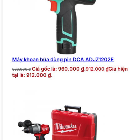
Máy khoan búa dùng pin DCA ADJZ1202E
Giá gốc là: 960.000 ₫.
Giá hiện
912.000
₫
960.000
₫
tại là: 912.000 ₫.