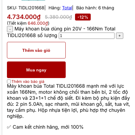
SKU:
TIDLI201668
Hãng:
Total
Bảo hành: 6 tháng
4.734.000₫
5.380.000₫
-12%
(Tiết kiệm
646.000₫
)
Máy khoan búa dùng pin 20V - 166Nm Total
TIDLI201668 số lượng
Thêm vào giỏ
Mua ngay
Thêm vào báo giá
Máy khoan búa Total TIDLI201668 mạnh mẽ với lực
xoắn 166Nm, motor không chổi than bền bỉ, 2 tốc độ
khoan và 23+1+1 chế độ siết. Đi kèm bộ phụ kiện đầy
đủ: 2 pin 5.0Ah, sạc nhanh, mũi khoan gỗ, sắt, tua vít,
tay cầm phụ. Hộp nhựa tiện lợi, phù hợp thợ chuyên
nghiệp.
✅ Cam kết chính hãng, mới 100%