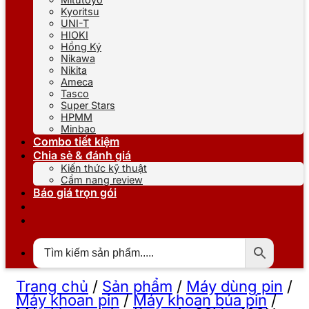
Kyoritsu
UNI-T
HIOKI
Hồng Ký
Nikawa
Nikita
Ameca
Tasco
Super Stars
HPMM
Minbao
Combo tiết kiệm
Chia sẻ & đánh giá
Kiến thức kỹ thuật
Cẩm nang review
Báo giá trọn gói
Trang chủ
/
Sản phẩm
/
Máy dùng pin
/
Máy khoan pin
/
Máy khoan búa pin
/