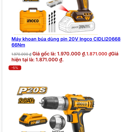
Máy khoan búa dùng pin 20V Ingco CIDLI20668
66Nm
Giá gốc là: 1.970.000 ₫.
Giá
1.871.000
₫
1.970.000
₫
hiện tại là: 1.871.000 ₫.
-5%