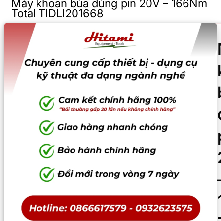
Máy khoan búa dùng pin 20V – 166Nm
Total TIDLI201668