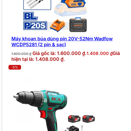
Máy khoan búa dùng pin 20V-52Nm Wadfow
WCDP5281 (2 pin & sạc)
Giá gốc là: 1.600.000 ₫.
Giá
1.408.000
₫
1.600.000
₫
hiện tại là: 1.408.000 ₫.
-5%