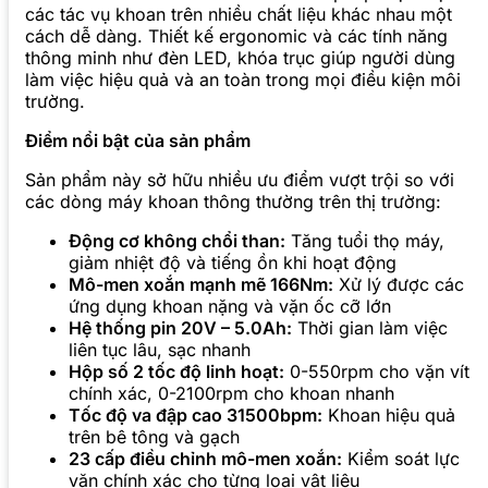
các tác vụ khoan trên nhiều chất liệu khác nhau một
cách dễ dàng. Thiết kế ergonomic và các tính năng
thông minh như đèn LED, khóa trục giúp người dùng
làm việc hiệu quả và an toàn trong mọi điều kiện môi
trường.
Điểm nổi bật của sản phẩm
Sản phẩm này sở hữu nhiều ưu điểm vượt trội so với
các dòng máy khoan thông thường trên thị trường:
Động cơ không chổi than:
Tăng tuổi thọ máy,
giảm nhiệt độ và tiếng ồn khi hoạt động
Mô-men xoắn mạnh mẽ 166Nm:
Xử lý được các
ứng dụng khoan nặng và vặn ốc cỡ lớn
Hệ thống pin 20V – 5.0Ah:
Thời gian làm việc
liên tục lâu, sạc nhanh
Hộp số 2 tốc độ linh hoạt:
0-550rpm cho vặn vít
chính xác, 0-2100rpm cho khoan nhanh
Tốc độ va đập cao 31500bpm:
Khoan hiệu quả
trên bê tông và gạch
23 cấp điều chỉnh mô-men xoắn:
Kiểm soát lực
vặn chính xác cho từng loại vật liệu