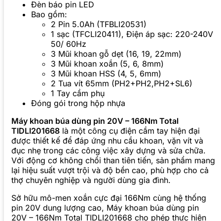
Đèn báo pin LED
Bao gồm:
2 Pin 5.0Ah (TFBLI20531)
1 sạc (TFCLI20411), Điện áp sạc: 220-240V
50/ 60Hz
3 Mũi khoan gỗ dẹt (16, 19, 22mm)
3 Mũi khoan xoắn (5, 6, 8mm)
3 Mũi khoan HSS (4, 5, 6mm)
2 Tua vít 65mm (PH2+PH2,PH2+SL6)
1 Tay cầm phụ
Đóng gói trong hộp nhựa
Máy khoan búa dùng pin 20V – 166Nm Total
TIDLI201668
là một công cụ điện cầm tay hiện đại
được thiết kế để đáp ứng nhu cầu khoan, vặn vít và
đục nhẹ trong các công việc xây dựng và sửa chữa.
Với động cơ không chổi than tiên tiến, sản phẩm mang
lại hiệu suất vượt trội và độ bền cao, phù hợp cho cả
thợ chuyên nghiệp và người dùng gia đình.
Sở hữu mô-men xoắn cực đại 166Nm cùng hệ thống
pin 20V dung lượng cao, Máy khoan búa dùng pin
20V – 166Nm Total TIDLI201668 cho phép thực hiện