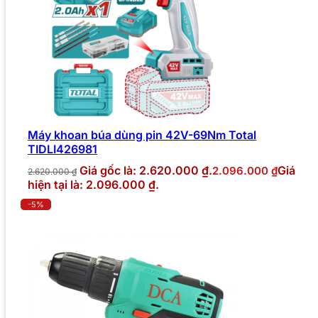
Máy khoan búa dùng pin 42V-69Nm Total
TIDLI426981
Giá gốc là: 2.620.000 ₫.
Giá
2.096.000
₫
2.620.000
₫
hiện tại là: 2.096.000 ₫.
-5%