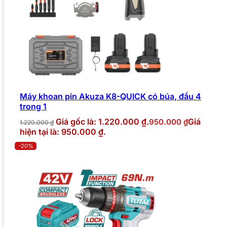
Máy khoan pin Akuza K8-QUICK có búa, đầu 4
trong 1
Giá gốc là: 1.220.000 ₫.
Giá
950.000
₫
1.220.000
₫
hiện tại là: 950.000 ₫.
-20%