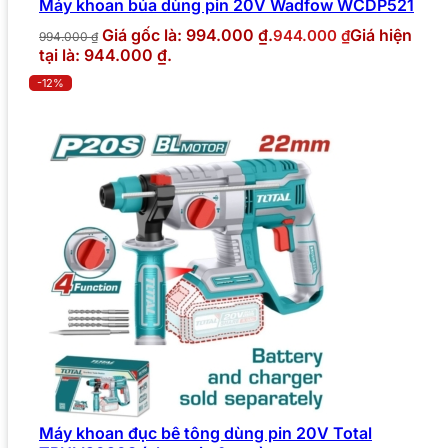
Máy khoan búa dùng pin 20V Wadfow WCDP521
Giá gốc là: 994.000 ₫.
Giá hiện
944.000
₫
994.000
₫
tại là: 944.000 ₫.
-12%
Máy khoan đục bê tông dùng pin 20V Total