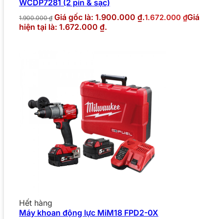
WCDP7281 (2 pin & sạc)
Giá gốc là: 1.900.000 ₫.
Giá
1.672.000
₫
1.900.000
₫
hiện tại là: 1.672.000 ₫.
Hết hàng
Máy khoan động lực MiM18 FPD2-0X