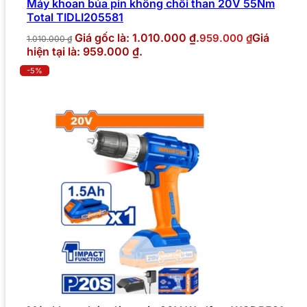
Máy khoan búa pin không chổi than 20V 55Nm
Total TIDLI205581
Giá gốc là: 1.010.000 ₫.
Giá
959.000
₫
1.010.000
₫
hiện tại là: 959.000 ₫.
-5%