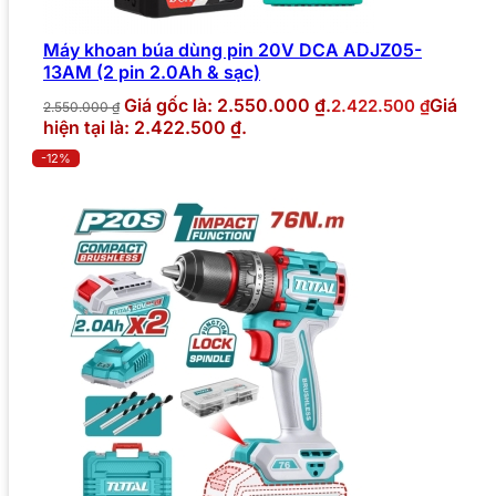
Máy khoan búa dùng pin 20V DCA ADJZ05-
13AM (2 pin 2.0Ah & sạc)
Giá gốc là: 2.550.000 ₫.
Giá
2.422.500
₫
2.550.000
₫
hiện tại là: 2.422.500 ₫.
-12%