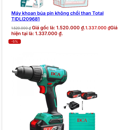
Máy khoan búa pin không chổi than Total
TIDLI209681
Giá gốc là: 1.520.000 ₫.
Giá
1.337.000
₫
1.520.000
₫
hiện tại là: 1.337.000 ₫.
-5%