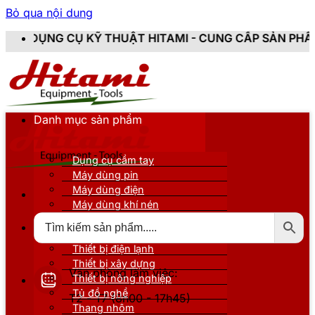
Bỏ qua nội dung
 THUẬT HITAMI - CUNG CẤP SẢN PHẨM CHÍNH HÃNG, M
Danh mục sản phẩm
Dụng cụ cầm tay
Máy dùng pin
Máy dùng điện
Máy dùng khí nén
Thiết bị đo kiểm
Thiết bị nâng đỡ
Thiết bị điện lạnh
Thiết bị xây dựng
Văn phòng làm việc:
Thiết bị nông nghiệp
Tủ đồ nghề
T2 - T7 (8h00 - 17h45)
Thang nhôm