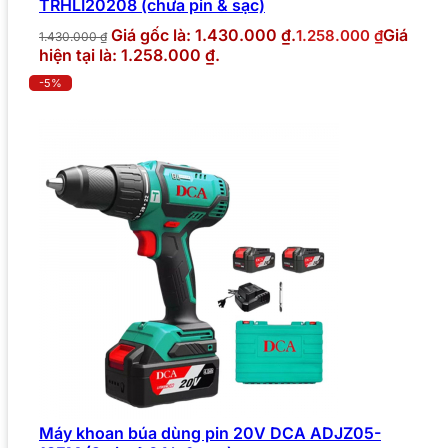
TRHLI20208 (chưa pin & sạc)
Giá gốc là: 1.430.000 ₫.
Giá
1.258.000
₫
1.430.000
₫
hiện tại là: 1.258.000 ₫.
-5%
Máy khoan búa dùng pin 20V DCA ADJZ05-