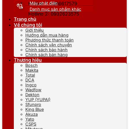
Máy phát điện
Hotline 1: 0866617579
Danh mục sản phẩm khác
Hotline 2: 0932623575
Trang chủ
Về chúng tôi
Giới thiệu
Hướng dẫn mua hàng
Phương thức thanh toán
Chính sách vận chuyển
Chính sách bảo hành
Chính sách bán hàng
Thương hiệu
Bosch
Makita
Total
DCA
Ingco
Wadfow
Dekton
YUP (YUPAI)
Sfunpro
King Blue
Akuza
Yato
CSPS
Mitutoyo