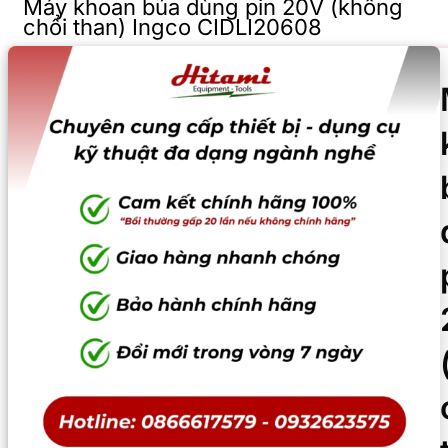
Máy khoan búa dùng pin 20V (không
chổi than) Ingco CIDLI20608