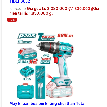
TIDLI16682
Giá gốc là: 2.080.000 ₫.
Giá
1.830.000
₫
2.080.000
₫
hiện tại là: 1.830.000 ₫.
-12%
Máy khoan búa pin không chổi than Total