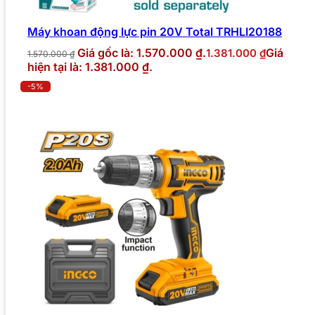
Máy khoan động lực pin 20V Total TRHLI20188
Giá gốc là: 1.570.000 ₫.
Giá
1.381.000
₫
1.570.000
₫
hiện tại là: 1.381.000 ₫.
-5%