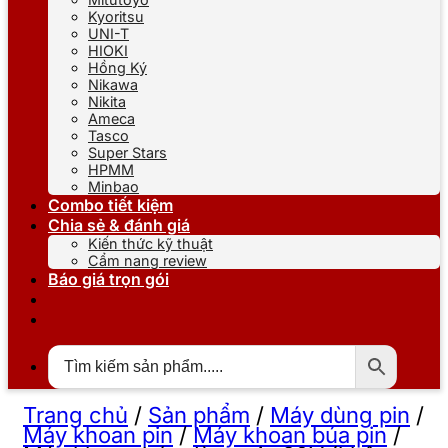
Kyoritsu
UNI-T
HIOKI
Hồng Ký
Nikawa
Nikita
Ameca
Tasco
Super Stars
HPMM
Minbao
Combo tiết kiệm
Chia sẻ & đánh giá
Kiến thức kỹ thuật
Cẩm nang review
Báo giá trọn gói
Trang chủ
/
Sản phẩm
/
Máy dùng pin
/
Máy khoan pin
/
Máy khoan búa pin
/