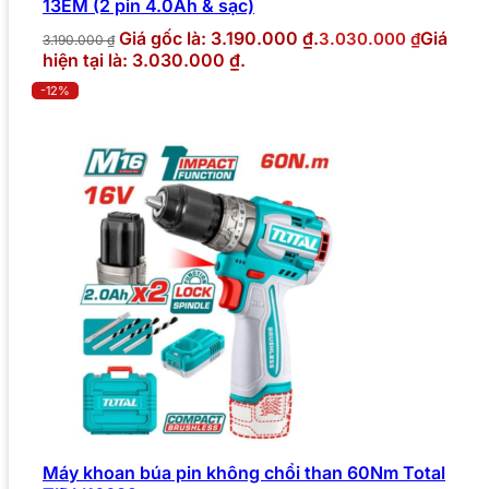
13EM (2 pin 4.0Ah & sạc)
Giá gốc là: 3.190.000 ₫.
Giá
3.030.000
₫
3.190.000
₫
hiện tại là: 3.030.000 ₫.
-12%
Máy khoan búa pin không chổi than 60Nm Total