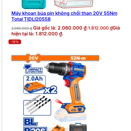
Máy khoan búa pin không chổi than 20V 55Nm
Total TIDLI20558
Giá gốc là: 2.060.000 ₫.
Giá
1.812.000
₫
2.060.000
₫
hiện tại là: 1.812.000 ₫.
-12%