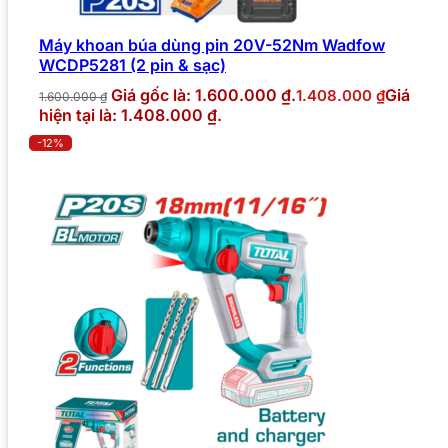
Máy khoan búa dùng pin 20V-52Nm Wadfow
WCDP5281 (2 pin & sạc)
Giá gốc là: 1.600.000 ₫.
Giá
1.408.000
₫
1.600.000
₫
hiện tại là: 1.408.000 ₫.
-12%