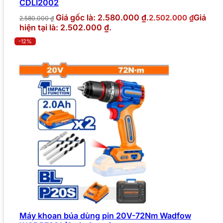
CDLI2002
Giá gốc là: 2.580.000 ₫.
Giá
2.502.000
₫
2.580.000
₫
hiện tại là: 2.502.000 ₫.
-12%
Máy khoan búa dùng pin 20V-72Nm Wadfow