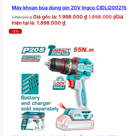
Máy khoan búa dùng pin 20V Ingco CIDLI200215
Giá gốc là: 1.998.000 ₫.
Giá
1.898.000
₫
1.998.000
₫
hiện tại là: 1.898.000 ₫.
-5%