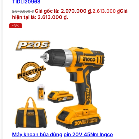
TIDLI20968
Giá gốc là: 2.970.000 ₫.
Giá
2.613.000
₫
2.970.000
₫
hiện tại là: 2.613.000 ₫.
-3%
Máy khoan búa dùng pin 20V 45Nm Ingco