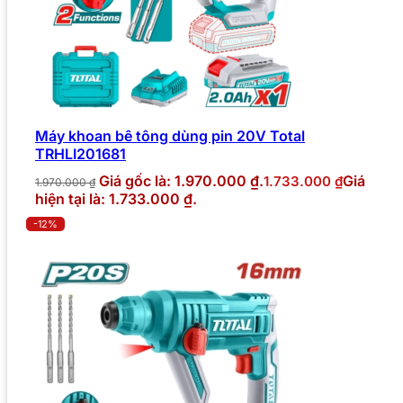
Máy khoan bê tông dùng pin 20V Total
TRHLI201681
Giá gốc là: 1.970.000 ₫.
Giá
1.733.000
₫
1.970.000
₫
hiện tại là: 1.733.000 ₫.
-12%