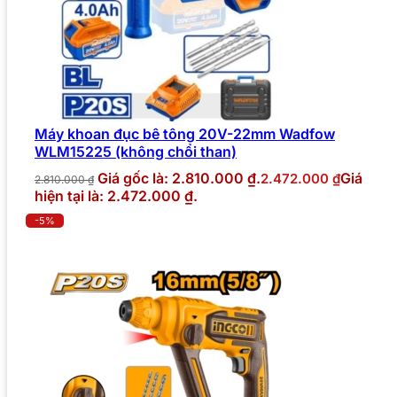
Máy khoan đục bê tông 20V-22mm Wadfow
WLM15225 (không chổi than)
Giá gốc là: 2.810.000 ₫.
Giá
2.472.000
₫
2.810.000
₫
hiện tại là: 2.472.000 ₫.
-5%