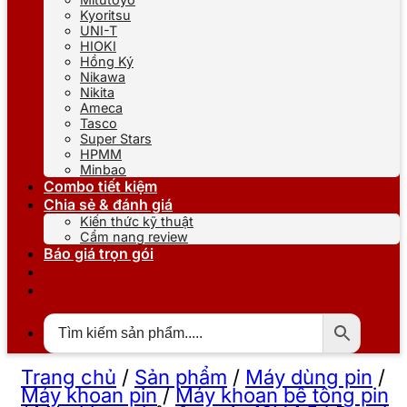
Kyoritsu
UNI-T
HIOKI
Hồng Ký
Nikawa
Nikita
Ameca
Tasco
Super Stars
HPMM
Minbao
Combo tiết kiệm
Chia sẻ & đánh giá
Kiến thức kỹ thuật
Cẩm nang review
Báo giá trọn gói
Trang chủ
/
Sản phẩm
/
Máy dùng pin
/
Máy khoan pin
/
Máy khoan bê tông pin