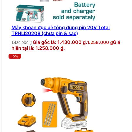
Máy khoan đục bê tông dùng pin 20V Total
TRHLI20208 (chưa pin & sạc)
Giá gốc là: 1.430.000 ₫.
Giá
1.258.000
₫
1.430.000
₫
hiện tại là: 1.258.000 ₫.
-5%