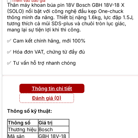
Thêm vào báo giá
Thân máy khoan búa pin 18V Bosch GBH 18V-18 X
(SOLO) nổi bật với công nghệ đầu kẹp One-chuck
thông minh đa năng. Thiết bị nặng 1.6kg, lực đập 1.5J,
tương thích cả mũi SDS-plus và chuôi tròn lục giác,
mang lại sự tiện lợi khi thi công.
✅ Cam kết chính hãng, mới 100%
✅ Hóa đơn VAT, chứng từ đầy đủ
✅ Tư vấn hỗ trợ nhanh chóng
Thông tin chi tiết
Đánh giá (0)
Thông số kỹ thuật:
Thông số
Giá trị
Thương hiệu
Bosch
Mã sản
GBH 18V-18