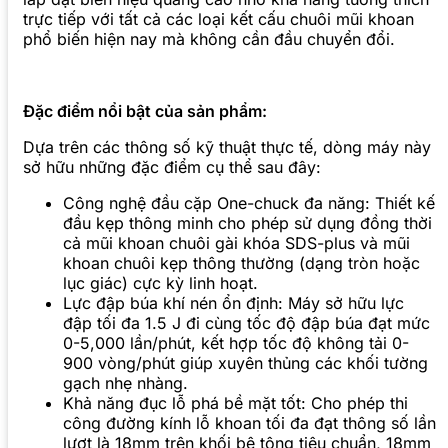
trực tiếp với tất cả các loại kết cấu chuôi mũi khoan
phổ biến hiện nay mà không cần đầu chuyển đổi.
Đặc điểm nổi bật của sản phẩm:
Dựa trên các thông số kỹ thuật thực tế, dòng máy này
sở hữu những đặc điểm cụ thể sau đây:
Công nghệ đầu cặp One-chuck đa năng: Thiết kế
đầu kẹp thông minh cho phép sử dụng đồng thời
cả mũi khoan chuôi gài khóa SDS-plus và mũi
khoan chuôi kẹp thông thường (dạng tròn hoặc
lục giác) cực kỳ linh hoạt.
Lực đập búa khí nén ổn định: Máy sở hữu lực
đập tối đa 1.5 J đi cùng tốc độ đập búa đạt mức
0-5,000 lần/phút, kết hợp tốc độ không tải 0-
900 vòng/phút giúp xuyên thủng các khối tường
gạch nhẹ nhàng.
Khả năng đục lỗ phá bề mặt tốt: Cho phép thi
công đường kính lỗ khoan tối đa đạt thông số lần
lượt là 18mm trên khối bê tông tiêu chuẩn, 18mm