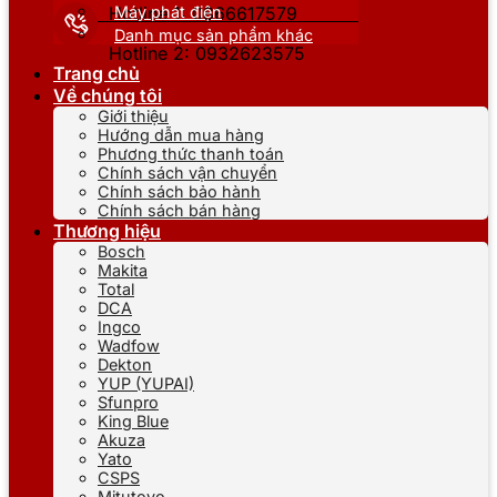
Máy phát điện
Hotline 1: 0866617579
Danh mục sản phẩm khác
Hotline 2: 0932623575
Trang chủ
Về chúng tôi
Giới thiệu
Hướng dẫn mua hàng
Phương thức thanh toán
Chính sách vận chuyển
Chính sách bảo hành
Chính sách bán hàng
Thương hiệu
Bosch
Makita
Total
DCA
Ingco
Wadfow
Dekton
YUP (YUPAI)
Sfunpro
King Blue
Akuza
Yato
CSPS
Mitutoyo