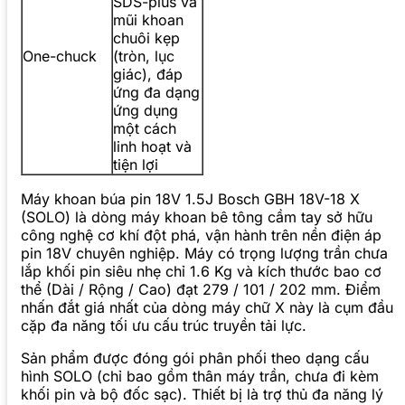
SDS-plus và
mũi khoan
chuôi kẹp
One-chuck
(tròn, lục
giác), đáp
ứng đa dạng
ứng dụng
một cách
linh hoạt và
tiện lợi
Máy khoan búa pin 18V 1.5J Bosch GBH 18V-18 X
(SOLO) là dòng máy khoan bê tông cầm tay sở hữu
công nghệ cơ khí đột phá, vận hành trên nền điện áp
pin 18V chuyên nghiệp. Máy có trọng lượng trần chưa
lắp khối pin siêu nhẹ chỉ 1.6 Kg và kích thước bao cơ
thể (Dài / Rộng / Cao) đạt 279 / 101 / 202 mm. Điểm
nhấn đắt giá nhất của dòng máy chữ X này là cụm đầu
cặp đa năng tối ưu cấu trúc truyền tải lực.
Sản phẩm được đóng gói phân phối theo dạng cấu
hình SOLO (chỉ bao gồm thân máy trần, chưa đi kèm
khối pin và bộ đốc sạc). Thiết bị là trợ thủ đa năng lý