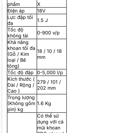
phẩm
X
Điện áp
18V
Lực đập tối
1.5 J
đa
Tốc độ
0-900 v/p
không tải
Khả năng
khoan tối đa
18 / 10 / 18
(Gỗ / Kim
mm
loại / Bê
tông)
Tốc độ đập
0-5,000 l/p
Kích thước (
279 / 101 /
Dài / Rộng /
202 mm
Cao )
Trọng lượng
(Không gồm
1.6 Kg
pin) kg
Có thể sử
dụng với cả
mũi khoan