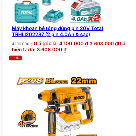
Máy khoan bê tông dùng pin 20V Total
TRHLI202287 (2 pin 4.0Ah & sạc)
Giá gốc là: 4.100.000 ₫.
Giá
3.608.000
₫
4.100.000
₫
hiện tại là: 3.608.000 ₫.
-5%