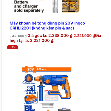
Máy khoan bê tông dùng pin 20V Ingco
CRHLI2201 (không kèm pin & sạc)
Giá gốc là: 2.338.000 ₫.
Giá
2.221.000
₫
2.338.000
₫
hiện tại là: 2.221.000 ₫.
-12%