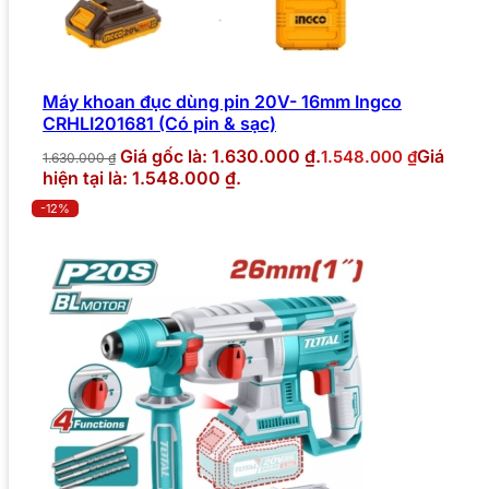
Máy khoan đục dùng pin 20V- 16mm Ingco
CRHLI201681 (Có pin & sạc)
Giá gốc là: 1.630.000 ₫.
Giá
1.548.000
₫
1.630.000
₫
hiện tại là: 1.548.000 ₫.
-12%