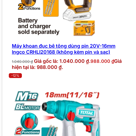
Máy khoan đục bê tông dùng pin 20V-16mm
Ingco CRHLI20168 (không kèm pin và sạc)
Giá gốc là: 1.040.000 ₫.
Giá
988.000
₫
1.040.000
₫
hiện tại là: 988.000 ₫.
-12%