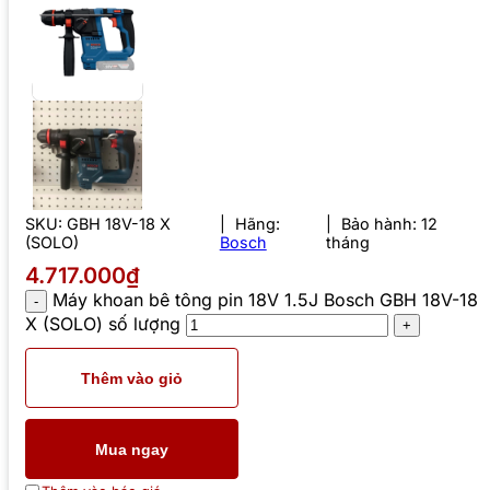
SKU:
GBH 18V-18 X
Hãng:
Bảo hành: 12
(SOLO)
Bosch
tháng
4.717.000₫
Máy khoan bê tông pin 18V 1.5J Bosch GBH 18V-18
X (SOLO) số lượng
Thêm vào giỏ
Mua ngay