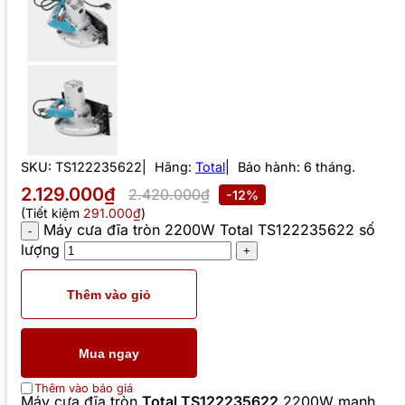
SKU:
TS122235622
Hãng:
Total
Bảo hành: 6 tháng.
2.129.000₫
2.420.000₫
-12%
(Tiết kiệm
291.000₫
)
Máy cưa đĩa tròn 2200W Total TS122235622 số
lượng
Thêm vào giỏ
Mua ngay
Thêm vào báo giá
Máy cưa đĩa tròn
Total TS122235622
2200W mạnh