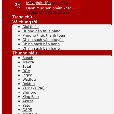
Máy phát điện
Hotline 1: 0866617579
Danh mục sản phẩm khác
Hotline 2: 0932623575
Trang chủ
Về chúng tôi
Giới thiệu
Hướng dẫn mua hàng
Phương thức thanh toán
Chính sách vận chuyển
Chính sách bảo hành
Chính sách bán hàng
Thương hiệu
Bosch
Makita
Total
DCA
Ingco
Wadfow
Dekton
YUP (YUPAI)
Sfunpro
King Blue
Akuza
Yato
CSPS
Mitutoyo