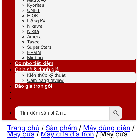
Kyoritsu
UNI-T
HIOKI
Hồng Ký
Nikawa
Nikita
Ameca
Tasco
Super Stars
HPMM
Minbao
Combo tiết kiệm
Chia sẻ & đánh giá
Kiến thức kỹ thuật
Cẩm nang review
Báo giá trọn gói
Trang chủ
/
Sản phẩm
/
Máy dùng điện
/
Máy cưa
/
Máy cưa đĩa tròn
/
Máy cưa