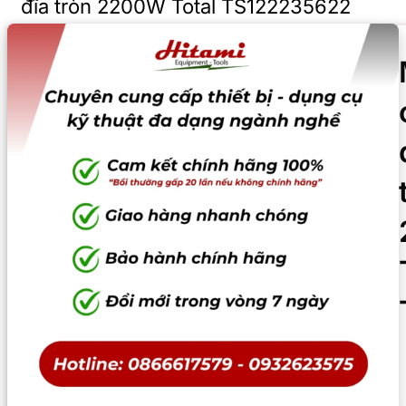
đĩa tròn 2200W Total TS122235622