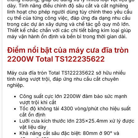
dày. Tính năng điều chỉnh độ sâu cắt và cắt nghiêng
linh hoạt cho phép người dùng tùy chỉnh theo yêu cầu
cụ thể của từng công việc, đáp ứng đa dạng nhu cầu
trong các dự án xây dựng và chế tác gỗ quy mô lớn.
Thiết kế chắc chắn với các chi tiết bằng kim loại giúp
máy vận hành ổn định và bền bỉ trong thời gian dài.
Điểm nổi bật của máy cưa đĩa tròn
2200W Total TS122235622
Máy cưa đĩa tròn Total TS122235622 sở hữu nhiều
tính năng vượt trội, đáp ứng nhu cầu cắt chuyên
nghiệp.
Công suất cực lớn 2200W đảm bảo sức mạnh
vượt trội khi cắt
Tốc độ không tải 4300 vòng/phút cho hiệu suất
cắt ổn định
Lưỡi cưa kích thước lớn 235×25.4mm xử lý được
vật liệu dày
Khả năng cắt sâu đặc biệt: 80mm ở 90° và