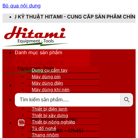
Bỏ qua nội dung
MI - CUNG CẤP SẢN PHẨM CHÍNH HÃNG, MỚI 100%, ĐẦ
Danh mục sản phẩm
Dụng cụ cầm tay
Máy dùng pin
Máy dùng điện
Máy dùng khí nén
Thiết bị đo kiểm
Thiết bị nâng đỡ
Thiết bị điện lạnh
Thiết bị xây dựng
Văn phòng làm việc:
Thiết bị nông nghiệp
Tủ đồ nghề
T2 - T7 (8h00 - 17h45)
Thang nhôm