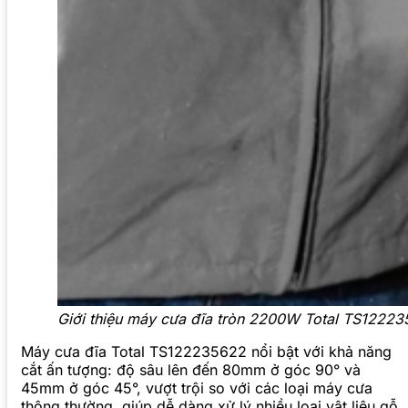
Giới thiệu máy cưa đĩa tròn 2200W Total TS1222
Máy cưa đĩa Total TS122235622 nổi bật với khả năng
cắt ấn tượng: độ sâu lên đến 80mm ở góc 90° và
45mm ở góc 45°, vượt trội so với các loại máy cưa
thông thường, giúp dễ dàng xử lý nhiều loại vật liệu gỗ