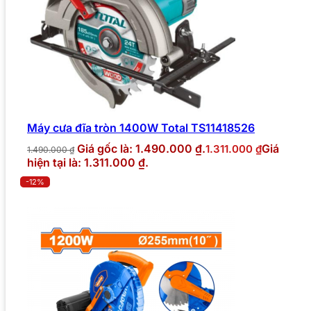
Máy cưa đĩa tròn 1400W Total TS11418526
Giá gốc là: 1.490.000 ₫.
Giá
1.311.000
₫
1.490.000
₫
hiện tại là: 1.311.000 ₫.
-12%