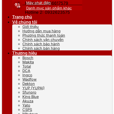
Máy phát điện
Hotline 1: 0866617579
Danh mục sản phẩm khác
Hotline 2: 0932623575
Trang chủ
Về chúng tôi
Giới thiệu
Hướng dẫn mua hàng
Phương thức thanh toán
Chính sách vận chuyển
Chính sách bảo hành
Chính sách bán hàng
Thương hiệu
Bosch
Makita
Total
DCA
Ingco
Wadfow
Dekton
YUP (YUPAI)
Sfunpro
King Blue
Akuza
Yato
CSPS
Mitutoyo