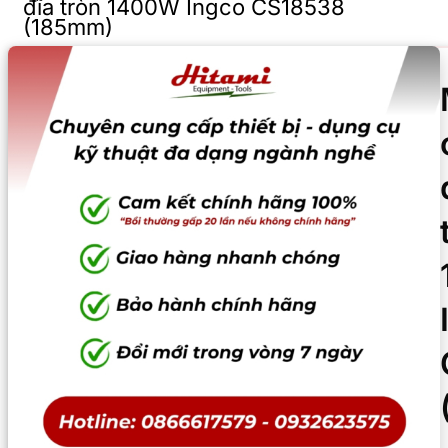
đĩa tròn 1400W Ingco CS18538
(185mm)