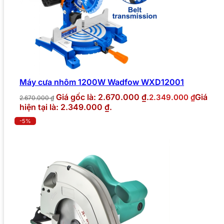
Máy cưa nhôm 1200W Wadfow WXD12001
Giá gốc là: 2.670.000 ₫.
Giá
2.349.000
₫
2.670.000
₫
hiện tại là: 2.349.000 ₫.
-5%