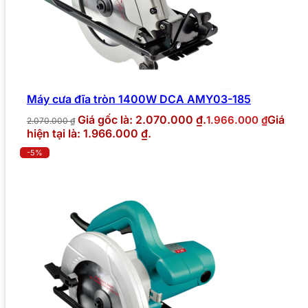
Máy cưa đĩa tròn 1400W DCA AMY03-185
Giá gốc là: 2.070.000 ₫.
Giá
1.966.000
₫
2.070.000
₫
hiện tại là: 1.966.000 ₫.
-5%