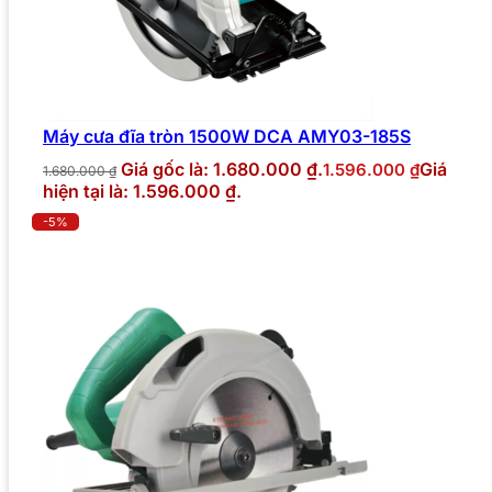
Máy cưa đĩa tròn 1500W DCA AMY03-185S
Giá gốc là: 1.680.000 ₫.
Giá
1.596.000
₫
1.680.000
₫
hiện tại là: 1.596.000 ₫.
-5%