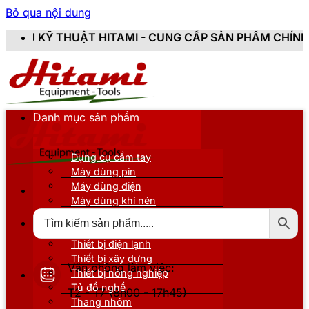
Bỏ qua nội dung
TAMI - CUNG CẤP SẢN PHẨM CHÍNH HÃNG, MỚI 100%, 
Danh mục sản phẩm
Dụng cụ cầm tay
Máy dùng pin
Máy dùng điện
Máy dùng khí nén
Thiết bị đo kiểm
Thiết bị nâng đỡ
Thiết bị điện lạnh
Thiết bị xây dựng
Văn phòng làm việc:
Thiết bị nông nghiệp
Tủ đồ nghề
T2 - T7 (8h00 - 17h45)
Thang nhôm