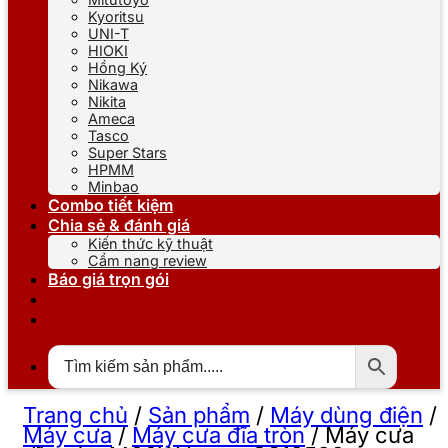
Kyoritsu
UNI-T
HIOKI
Hồng Ký
Nikawa
Nikita
Ameca
Tasco
Super Stars
HPMM
Minbao
Combo tiết kiệm
Chia sẻ & đánh giá
Kiến thức kỹ thuật
Cẩm nang review
Báo giá trọn gói
Trang chủ
/
Sản phẩm
/
Máy dùng điện
/
Máy cưa
/
Máy cưa đĩa tròn
/
Máy cưa