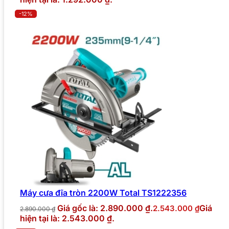
-12%
Máy cưa đĩa tròn 2200W Total TS1222356
Giá gốc là: 2.890.000 ₫.
Giá
2.543.000
₫
2.890.000
₫
hiện tại là: 2.543.000 ₫.