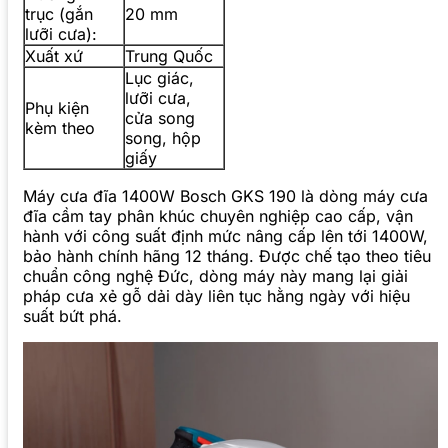
trục (gắn
20 mm
lưỡi cưa):
Xuất xứ
Trung Quốc
Lục giác,
lưỡi cưa,
Phụ kiện
cửa song
kèm theo
song, hộp
giấy
Máy cưa đĩa 1400W Bosch GKS 190 là dòng máy cưa
đĩa cầm tay phân khúc chuyên nghiệp cao cấp, vận
hành với công suất định mức nâng cấp lên tới 1400W,
bảo hành chính hãng 12 tháng. Được chế tạo theo tiêu
chuẩn công nghệ Đức, dòng máy này mang lại giải
pháp cưa xẻ gỗ dải dày liên tục hằng ngày với hiệu
suất bứt phá.