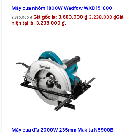
Máy cưa nhôm 1800W Wadfow WXD151800
Giá gốc là: 3.680.000 ₫.
Giá
3.238.000
₫
3.680.000
₫
hiện tại là: 3.238.000 ₫.
Máy cưa đĩa 2000W 235mm Makita N5900B