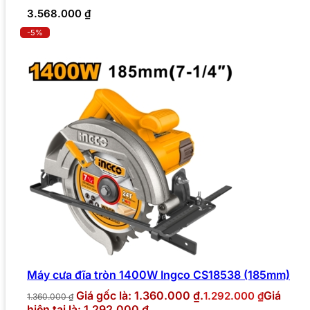
3.568.000
₫
-5%
Máy cưa đĩa tròn 1400W Ingco CS18538 (185mm)
Giá gốc là: 1.360.000 ₫.
Giá
1.292.000
₫
1.360.000
₫
hiện tại là: 1.292.000 ₫.