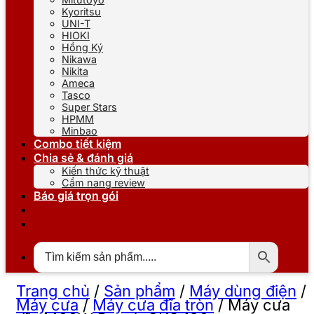
Kyoritsu
UNI-T
HIOKI
Hồng Ký
Nikawa
Nikita
Ameca
Tasco
Super Stars
HPMM
Minbao
Combo tiết kiệm
Chia sẻ & đánh giá
Kiến thức kỹ thuật
Cẩm nang review
Báo giá trọn gói
Trang chủ
/
Sản phẩm
/
Máy dùng điện
/
Máy cưa
/
Máy cưa đĩa tròn
/
Máy cưa