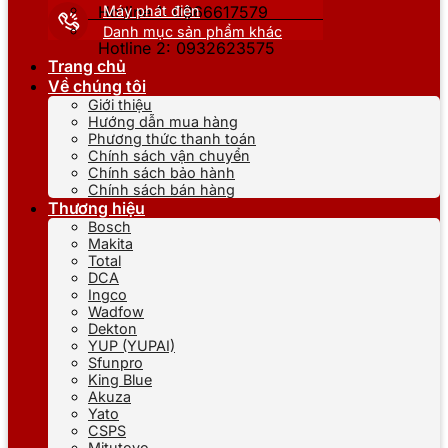
Máy phát điện
Hotline 1: 0866617579
Danh mục sản phẩm khác
Hotline 2: 0932623575
Trang chủ
Về chúng tôi
Giới thiệu
Hướng dẫn mua hàng
Phương thức thanh toán
Chính sách vận chuyển
Chính sách bảo hành
Chính sách bán hàng
Thương hiệu
Bosch
Makita
Total
DCA
Ingco
Wadfow
Dekton
YUP (YUPAI)
Sfunpro
King Blue
Akuza
Yato
CSPS
Mitutoyo