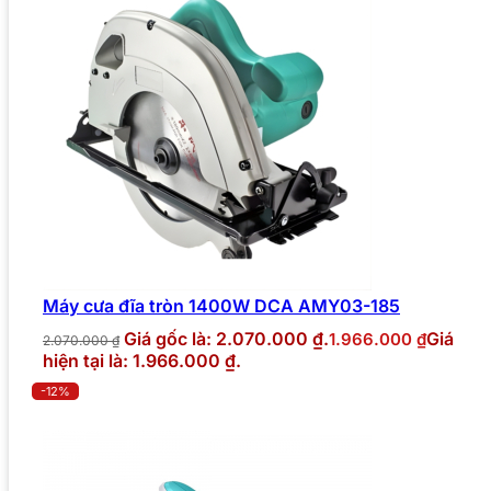
Máy cưa đĩa tròn 1400W DCA AMY03-185
Giá gốc là: 2.070.000 ₫.
Giá
1.966.000
₫
2.070.000
₫
hiện tại là: 1.966.000 ₫.
-12%