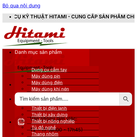
Bỏ qua nội dung
HITAMI - CUNG CẤP SẢN PHẨM CHÍNH HÃNG, MỚI 100%
Danh mục sản phẩm
Dụng cụ cầm tay
Máy dùng pin
Máy dùng điện
Máy dùng khí nén
Thiết bị đo kiểm
Thiết bị nâng đỡ
Thiết bị điện lạnh
Thiết bị xây dựng
Văn phòng làm việc:
Thiết bị nông nghiệp
Tủ đồ nghề
T2 - T7 (8h00 - 17h45)
Thang nhôm