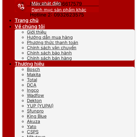
Máy phát điện
Hotline 1: 0866617579
Danh mục sản phẩm khác
Hotline 2: 0932623575
Trang chủ
Về chúng tôi
Giới thiệu
Hướng dẫn mua hàng
Phương thức thanh toán
Chính sách vận chuyển
Chính sách bảo hành
Chính sách bán hàng
Thương hiệu
Bosch
Makita
Total
DCA
Ingco
Wadfow
Dekton
YUP (YUPAI)
Sfunpro
King Blue
Akuza
Yato
CSPS
Mitutoyo