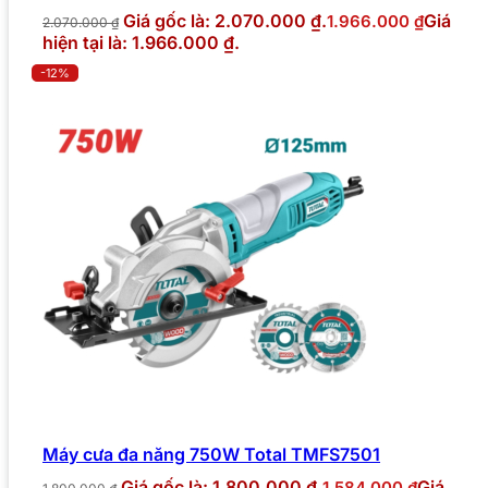
Giá gốc là: 2.070.000 ₫.
Giá
1.966.000
₫
2.070.000
₫
hiện tại là: 1.966.000 ₫.
-12%
Máy cưa đa năng 750W Total TMFS7501
Giá gốc là: 1.800.000 ₫.
Giá
1.584.000
₫