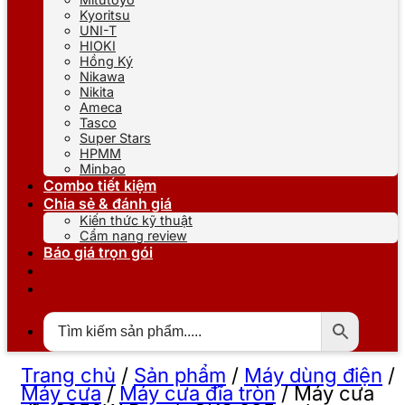
Kyoritsu
UNI-T
HIOKI
Hồng Ký
Nikawa
Nikita
Ameca
Tasco
Super Stars
HPMM
Minbao
Combo tiết kiệm
Chia sẻ & đánh giá
Kiến thức kỹ thuật
Cẩm nang review
Báo giá trọn gói
Trang chủ
/
Sản phẩm
/
Máy dùng điện
/
Máy cưa
/
Máy cưa đĩa tròn
/
Máy cưa