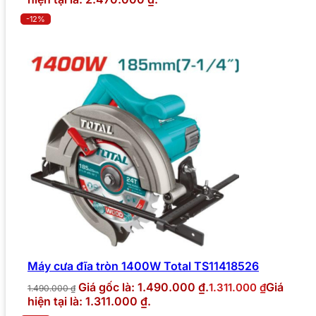
-12%
Máy cưa đĩa tròn 1400W Total TS11418526
Giá gốc là: 1.490.000 ₫.
Giá
1.311.000
₫
1.490.000
₫
hiện tại là: 1.311.000 ₫.