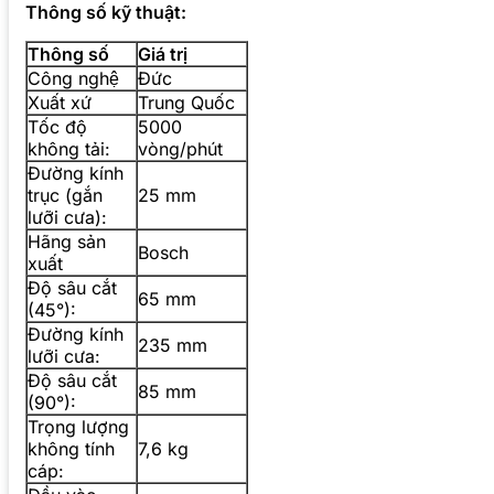
Thông số kỹ thuật:
Thông số
Giá trị
Công nghệ
Đức
Xuất xứ
Trung Quốc
Tốc độ
5000
không tải:
vòng/phút
Đường kính
trục (gắn
25 mm
lưỡi cưa):
Hãng sản
Bosch
xuất
Độ sâu cắt
65 mm
(45°):
Đường kính
235 mm
lưỡi cưa:
Độ sâu cắt
85 mm
(90°):
Trọng lượng
không tính
7,6 kg
cáp: