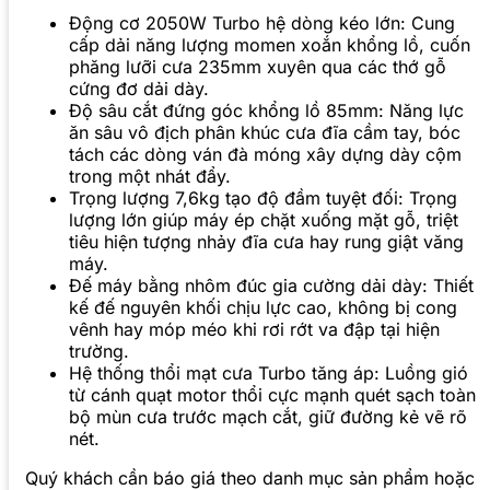
Động cơ 2050W Turbo hệ dòng kéo lớn: Cung
cấp dải năng lượng momen xoắn khổng lồ, cuốn
phăng lưỡi cưa 235mm xuyên qua các thớ gỗ
cứng đơ dải dày.
Độ sâu cắt đứng góc khổng lồ 85mm: Năng lực
ăn sâu vô địch phân khúc cưa đĩa cầm tay, bóc
tách các dòng ván đà móng xây dựng dày cộm
trong một nhát đẩy.
Trọng lượng 7,6kg tạo độ đầm tuyệt đối: Trọng
lượng lớn giúp máy ép chặt xuống mặt gỗ, triệt
tiêu hiện tượng nhảy đĩa cưa hay rung giật văng
máy.
Đế máy bằng nhôm đúc gia cường dải dày: Thiết
kế đế nguyên khối chịu lực cao, không bị cong
vênh hay móp méo khi rơi rớt va đập tại hiện
trường.
Hệ thống thổi mạt cưa Turbo tăng áp: Luồng gió
từ cánh quạt motor thổi cực mạnh quét sạch toàn
bộ mùn cưa trước mạch cắt, giữ đường kẻ vẽ rõ
nét.
Quý khách cần báo giá theo danh mục sản phẩm hoặc