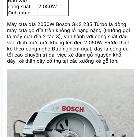
Đầu vào
công suất
2.050W
định mức:
Máy cưa đĩa 2050W Bosch GKS 235 Turbo là dòng
máy cưa gỗ đĩa tròn khổng lồ hạng nặng (thường gọi
là máy cưa đĩa 2 tấc 3), vận hành với công suất đầu
vào định mức cực khủng lên đến 2.050W. Được thiết
kế theo công nghệ Đức nghiêm ngặt, đây là công cụ
tối cao chuyên trị dải việc xẻ dầm gỗ nguyên khối
dày, xẻ thân cây cổ thụ tại các xưởng xẻ gỗ lớn.